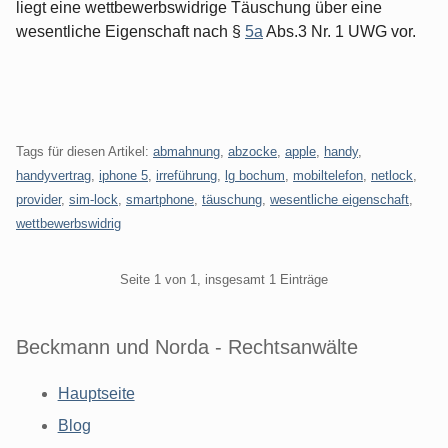
liegt eine wettbewerbswidrige Täuschung über eine
wesentliche Eigenschaft nach §
5a
Abs.3 Nr. 1 UWG vor.
Tags für diesen Artikel:
abmahnung
,
abzocke
,
apple
,
handy
,
handyvertrag
,
iphone 5
,
irreführung
,
lg bochum
,
mobiltelefon
,
netlock
,
provider
,
sim-lock
,
smartphone
,
täuschung
,
wesentliche eigenschaft
,
wettbewerbswidrig
Pagination
Seite 1 von 1, insgesamt 1 Einträge
Beckmann und Norda - Rechtsanwälte
Hauptseite
Blog