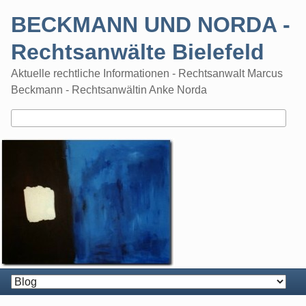
Skip
BECKMANN UND NORDA -
to
content
Rechtsanwälte Bielefeld
Aktuelle rechtliche Informationen - Rechtsanwalt Marcus
Beckmann - Rechtsanwältin Anke Norda