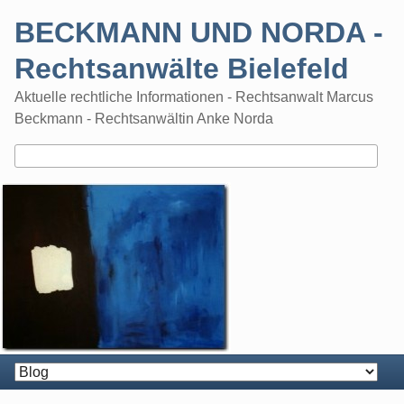
Skip
BECKMANN UND NORDA -
to
content
Rechtsanwälte Bielefeld
Aktuelle rechtliche Informationen - Rechtsanwalt Marcus
Beckmann - Rechtsanwältin Anke Norda