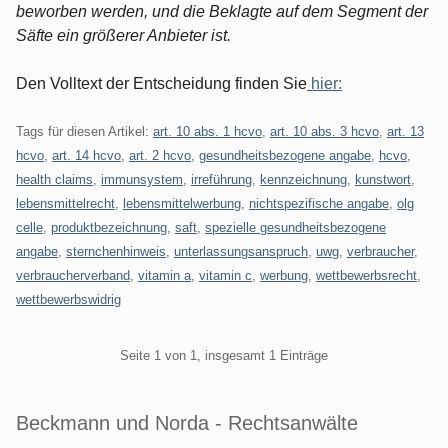
beworben werden, und die Beklagte auf dem Segment der
Säfte ein größerer Anbieter ist.
Den Volltext der Entscheidung finden Sie
hier:
Tags für diesen Artikel:
art. 10 abs. 1 hcvo
,
art. 10 abs. 3 hcvo
,
art. 13
hcvo
,
art. 14 hcvo
,
art. 2 hcvo
,
gesundheitsbezogene angabe
,
hcvo
,
health claims
,
immunsystem
,
irreführung
,
kennzeichnung
,
kunstwort
,
lebensmittelrecht
,
lebensmittelwerbung
,
nichtspezifische angabe
,
olg
celle
,
produktbezeichnung
,
saft
,
spezielle gesundheitsbezogene
angabe
,
sternchenhinweis
,
unterlassungsanspruch
,
uwg
,
verbraucher
,
verbraucherverband
,
vitamin a
,
vitamin c
,
werbung
,
wettbewerbsrecht
,
wettbewerbswidrig
Pagination
Seite 1 von 1, insgesamt 1 Einträge
Beckmann und Norda - Rechtsanwälte