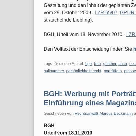
Gestaltung und den Inhalt der geplanten Ze
vom 29. Oktober 2009 -
I ZR 65/07
,
GRUR 2
strauchelnde Liebling).
BGH, Urteil vom 18. November 2010 -
I ZR
Den Volltext der Entscheidung finden Sie
h
Tags für diesen Artikel:
bgh
,
foto
,
günther jauch
,
hoc
nullnummer
,
persönlichkeitsrecht
,
porträtfoto
,
presse
BGH: Werbung mit Porträt
Einführung eines Magazin
Geschrieben von
Rechtsanwalt Marcus Beckmann
BGH
Urteil vom 18.11.2010