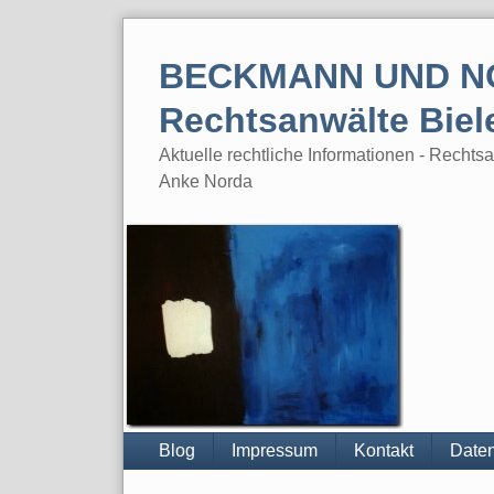
Skip
to
BECKMANN UND N
content
Rechtsanwälte Biel
Aktuelle rechtliche Informationen - Rech
Anke Norda
Blog
Impressum
Kontakt
Daten