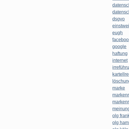
datensc
datensc
dsgvo
einstwe
eugh
faceboo
google
haftung
internet
irreführ
kartellr
löschun
marke
markenr
markenr
meinung
olg frank
olg ha