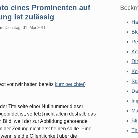
to eines Prominenten auf
Beckm
ung ist zulässig
Ha
am
Dienstag, 31. Mai 2011
Bl
Re
Ko
Di
Ko
Ko
xt vor (wir hatten bereits
kurz berichtet
)
Da
Im
der Titelseite einer Nullnummer dieser
Ma
ebildet ist, verletzt nicht allein deshalb das
Bl
 Bild, weil der zur Abbildung gehörende
in der Zeitung nicht erscheinen sollte. Eine
Th
wenn sie die Öffentlichkeit über die