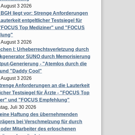
 August 3 2026
t BGH liegt vor: Strenge Anforderungen
auterkeit entgeltlicher Testsiegel für
- "FOCUS Top Mediziner" und "FOCUS
lung"
 August 3 2026
hen I: Urheberrechtsverletzung durch
ikgenerator SUNO durch Memorisierung
put-Generierung - "Atemlos durch die
 und "Daddy Cool"
 August 3 2026
renge Anforderungen an die Lauterkeit
licher Testsiegel für Ärzte - "FOCUS Top
ner" und "FOCUS Empfehlung"
tag, Juli 30 2026
eine Haftung des übernehmenden
rägers bei Verschmelzung für durch
oder Mitarbeiter des erloschenen