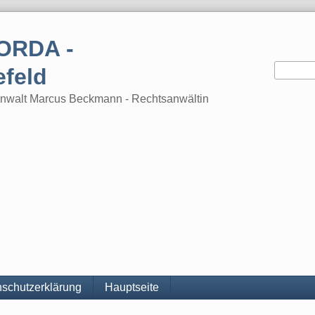
ORDA -
efeld
tsanwalt Marcus Beckmann - Rechtsanwältin
schutzerklärung
Hauptseite