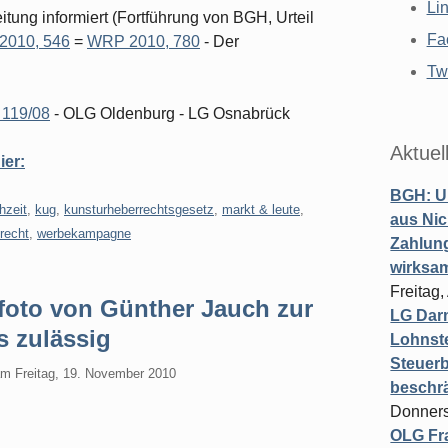
Li
itung informiert (Fortführung von BGH, Urteil
Fa
010, 546
=
WRP 2010, 780
- Der
Twi
 119/08
- OLG Oldenburg - LG Osnabrück
Aktuel
ier:
BGH: U
hzeit
,
kug
,
kunsturheberrechtsgesetz
,
markt & leute
,
aus Nic
recht
,
werbekampagne
Zahlun
wirksa
Freitag
foto von Günther Jauch zur
LG Darm
s zulässig
Lohnste
Steuerb
am
Freitag, 19. November 2010
beschr
Donners
OLG Fra