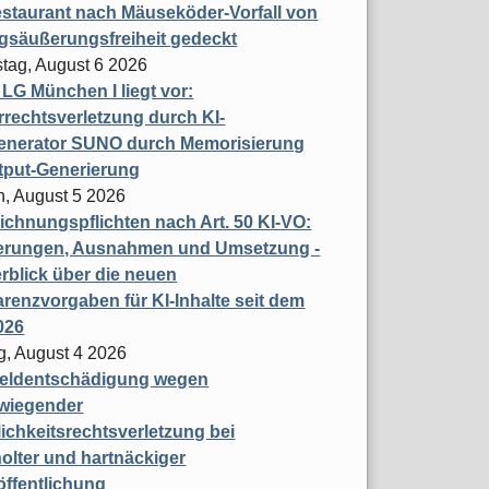
staurant nach Mäuseköder-Vorfall von
gsäußerungsfreiheit gedeckt
tag, August 6 2026
t LG München I liegt vor:
rechtsverletzung durch KI-
enerator SUNO durch Memorisierung
tput-Generierung
h, August 5 2026
chnungspflichten nach Art. 50 KI-VO:
erungen, Ausnahmen und Umsetzung -
rblick über die neuen
renzvorgaben für KI-Inhalte seit dem
026
g, August 4 2026
eldentschädigung wegen
wiegender
ichkeitsrechtsverletzung bei
olter und hartnäckiger
öffentlichung