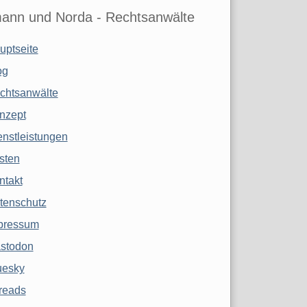
ann und Norda - Rechtsanwälte
uptseite
og
chtsanwälte
nzept
enstleistungen
sten
ntakt
tenschutz
pressum
stodon
uesky
reads