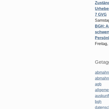
Zuständ
Urheber
7 GVG
Samstag
BGH: A
schwer
Persönl
Freitag,
Getagg
abmahn
abmahn
agb
allgeme
auskunf
bgh
datensc