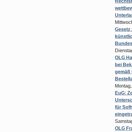
Rechts
wettbew
Unterl
Mittwoch
Gesetz
künstli
Bundesg
Diensta
OLG Ha
bei Bek
gemäß §
Bestel
Montag,
EuG: Z
Untersc
für Sof
einget
Samstag
OLG Fra