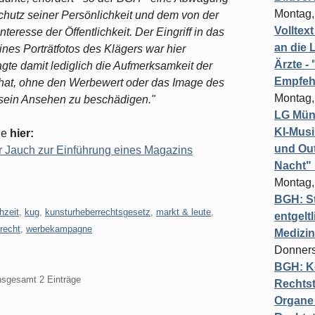
Montag,
hutz seiner Persönlichkeit und dem von der
Volltex
resse der Öffentlichkeit. Der Eingriff in das
an die L
ines Porträtfotos des Klägers war hier
Ärzte 
agte damit lediglich die Aufmerksamkeit der
Empfeh
 hat, ohne den Werbewert oder das Image des
Montag,
 sein Ansehen zu beschädigen."
LG Münc
KI-Mus
ie
hier:
und Out
r Jauch zur Einführung eines Magazins
Nacht"
Montag,
BGH: St
hzeit
,
kug
,
kunsturheberrechtsgesetz
,
markt & leute
,
entgelt
recht
,
werbekampagne
Medizi
Donners
BGH: K
insgesamt 2 Einträge
Rechtst
Organe 