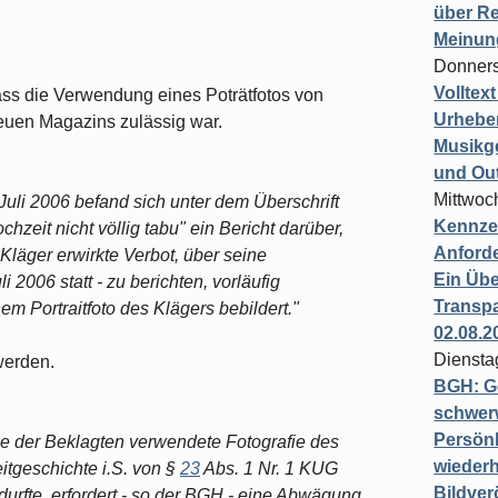
über Re
Meinun
Donners
Volltex
ass die Verwendung eines Poträtfotos von
Urheber
euen Magazins zulässig war.
Musikg
und Ou
Mittwoc
 Juli 2006 befand sich unter dem Überschrift
Kennzei
hzeit nicht völlig tabu" ein Bericht darüber,
Anford
läger erwirkte Verbot, über seine
Ein Übe
 2006 statt - zu berichten, vorläufig
Transpa
em Portraitfoto des Klägers bebildert."
02.08.2
Diensta
werden.
BGH: G
schwer
Persönl
e der Beklagten verwendete Fotografie des
wiederh
itgeschichte i.S. von §
23
Abs. 1 Nr. 1 KUG
Bildver
durfte, erfordert - so der BGH - eine Abwägung