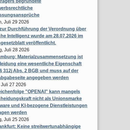
trägers begründete
erbsrechtliche
assungsansprüche
, Juli 29 2026
 zur Durchführung der Verordnung über
che Intelligenz wurde am 28.07.2026 im
esetzblatt veröffentlicht.
g, Juli 28 2026
mburg: Materialzusammensetzung ist
leidung eine wesentliche Eigenschaft
 312j Abs. 2 BGB und muss auf der
labgabeseite angegeben werden
 Juli 27 2026
eichenfolge "OPENAI" kann mangels
heidungskraft nicht als Unionsmarke
tware und KI-bezogene Dienstleistungen
ragen werden
, Juli 25 2026
nkfurt: Keine streitwertunabhängige