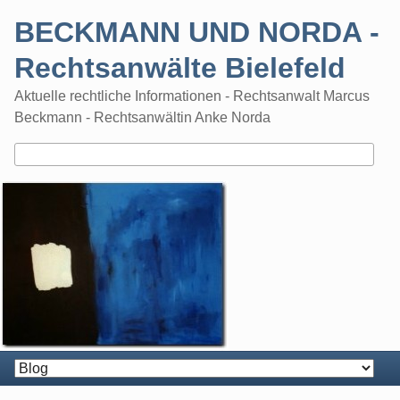
Skip
BECKMANN UND NORDA -
to
content
Rechtsanwälte Bielefeld
Aktuelle rechtliche Informationen - Rechtsanwalt Marcus
Beckmann - Rechtsanwältin Anke Norda