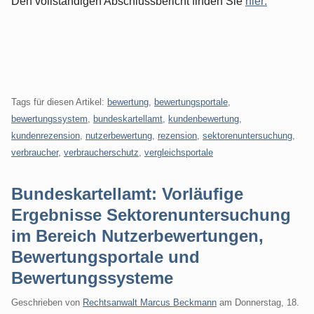
Den vollständigen Abschlussbericht finden Sie
hier:
Tags für diesen Artikel:
bewertung
,
bewertungsportale
,
bewertungssystem
,
bundeskartellamt
,
kundenbewertung
,
kundenrezension
,
nutzerbewertung
,
rezension
,
sektorenuntersuchung
,
verbraucher
,
verbraucherschutz
,
vergleichsportale
Bundeskartellamt: Vorläufige
Ergebnisse Sektorenuntersuchung
im Bereich Nutzerbewertungen,
Bewertungsportale und
Bewertungssysteme
Geschrieben von
Rechtsanwalt Marcus Beckmann
am
Donnerstag, 18.