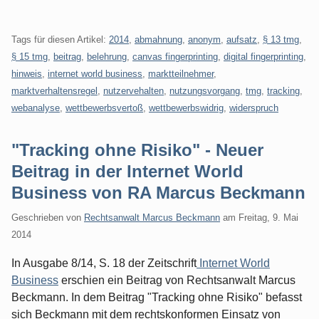
Tags für diesen Artikel:
2014
,
abmahnung
,
anonym
,
aufsatz
,
§ 13 tmg
,
§ 15 tmg
,
beitrag
,
belehrung
,
canvas fingerprinting
,
digital fingerprinting
,
hinweis
,
internet world business
,
marktteilnehmer
,
marktverhaltensregel
,
nutzervehalten
,
nutzungsvorgang
,
tmg
,
tracking
,
webanalyse
,
wettbewerbsvertoß
,
wettbewerbswidrig
,
widerspruch
"Tracking ohne Risiko" - Neuer
Beitrag in der Internet World
Business von RA Marcus Beckmann
Geschrieben von
Rechtsanwalt Marcus Beckmann
am
Freitag, 9. Mai
2014
In Ausgabe 8/14, S. 18 der Zeitschrift
Internet World
Business
erschien ein Beitrag von Rechtsanwalt Marcus
Beckmann. In dem Beitrag "Tracking ohne Risiko" befasst
sich Beckmann mit dem rechtskonformen Einsatz von