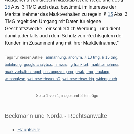
15
Abs. 3 TMG auch dazu bestimmt, im Interesse der
Marktteilnehmer das Marktverhalten zu regeln. §
15
Abs. 3
TMG regelt den Umgang mit Daten für eigene
Geschäftszwecke - einschließlich Werbung - und dient
damit jedenfalls auch dem Schutz von Rechtsgütern der
Kunden im Zusammenhang mit ihrer Marktteilnahme."
Tags für diesen Artikel:
abmahnung
,
anonym
,
§ 13 tmg
,
§ 15 tmg
,
belehrung
,
google analytics
,
hinweis
,
lg frankfurt
,
marktteilnehmer
,
marktverhaltensregel
,
nutzungsvorgang
,
piwik
,
tmg
,
tracking
,
webanalyse
,
wettbewerbsvertoß
,
wettbewerbswidrig
,
widerspruch
Pagination
Seite 1 von 1, insgesamt 3 Einträge
Beckmann und Norda - Rechtsanwälte
Hauptseite