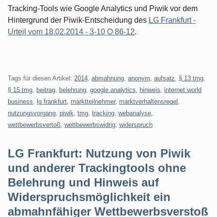
Tracking-Tools wie Google Analytics und Piwik vor dem
Hintergrund der Piwik-Entscheidung des
LG Frankfurt -
Urteil vom 18.02.2014 - 3-10 O 86-12
.
Tags für diesen Artikel:
2014
,
abmahnung
,
anonym
,
aufsatz
,
§ 13 tmg
,
§ 15 tmg
,
beitrag
,
belehrung
,
google analytics
,
hinweis
,
internet world
business
,
lg frankfurt
,
marktteilnehmer
,
marktverhaltensregel
,
nutzungsvorgang
,
piwik
,
tmg
,
tracking
,
webanalyse
,
wettbewerbsvertoß
,
wettbewerbswidrig
,
widerspruch
LG Frankfurt: Nutzung von Piwik
und anderer Trackingtools ohne
Belehrung und Hinweis auf
Widerspruchsmöglichkeit ein
abmahnfähiger Wettbewerbsverstoß