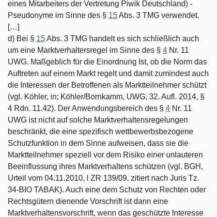
eines Mitarbeiters der Vertretung Piwik Deutschland) -
Pseudonyme im Sinne des §
15
Abs. 3 TMG verwendet.
[…]
d) Bei §
15
Abs. 3 TMG handelt es sich schließlich auch
um eine Marktverhaltersregel im Sinne des §
4
Nr. 11
UWG. Maßgeblich für die Einordnung Ist, ob die Norm das
Auftreten auf einem Markt regelt und damit zumindest auch
die Interessen der Betroffenen als Marktteilnehmer schützt
(vgl. Köhler, in; Köhler/Bornkamm, UWG, 32. Aufl. 2014, §
4 Rdn. 11.42). Der Anwendungsbereich des §
4
Nr. 11
UWG ist nicht auf solche Marktverhaltensregelungen
beschränkt, die eine spezifisch wettbewerbsbezogene
Schutzfunktion in dem Sinne aufweisen, dass sie die
Marktteilnehmer speziell vor dem Risiko einer unlauteren
Beeinflussung ihres Marktverhaltens schützen (vgl. BGH,
Urteil vom 04.11.2010, l ZR 139/09, zitiert nach Juris Tz.
34-BIO TABAK). Auch eine dem Schutz von Rechten oder
Rechtsgütern dienende Vorschrift ist dann eine
Marktverhaltensvorschrift, wenn das geschützte Interesse