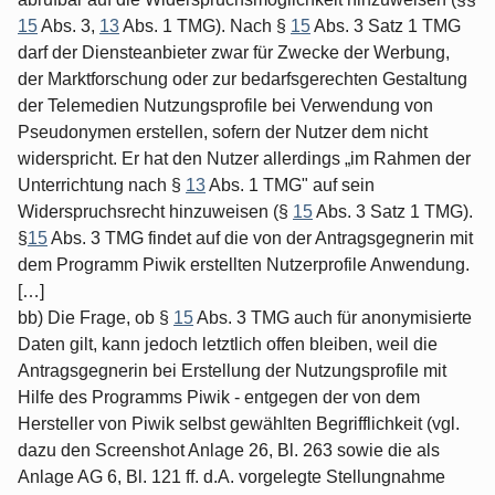
15
Abs. 3,
13
Abs. 1 TMG). Nach §
15
Abs. 3 Satz 1 TMG
darf der Diensteanbieter zwar für Zwecke der Werbung,
der Marktforschung oder zur bedarfsgerechten Gestaltung
der Telemedien Nutzungsprofile bei Verwendung von
Pseudonymen erstellen, sofern der Nutzer dem nicht
widerspricht. Er hat den Nutzer allerdings „im Rahmen der
Unterrichtung nach §
13
Abs. 1 TMG" auf sein
Widerspruchsrecht hinzuweisen (§
15
Abs. 3 Satz 1 TMG).
§
15
Abs. 3 TMG findet auf die von der Antragsgegnerin mit
dem Programm Piwik erstellten Nutzerprofile Anwendung.
[…]
bb) Die Frage, ob §
15
Abs. 3 TMG auch für anonymisierte
Daten gilt, kann jedoch letztlich offen bleiben, weil die
Antragsgegnerin bei Erstellung der Nutzungsprofile mit
Hilfe des Programms Piwik - entgegen der von dem
Hersteller von Piwik selbst gewählten Begrifflichkeit (vgl.
dazu den Screenshot Anlage 26, Bl. 263 sowie die als
Anlage AG 6, Bl. 121 ff. d.A. vorgelegte Stellungnahme