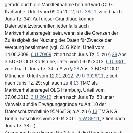
gerade durch die Marktteilnahme berührt wird (OLG
Karlsruhe, Urteil vom 09.05.2012,
6 U 38/11
, zitiert nach
Juris Tz. 34). Auf dieser Grundlage können
Datenschutzvorschriften jedenfalls auch
Marktverhaltensregeln sein, wenn sie die Grenzen der
Zulässigkeit der Nutzung der Daten für Zwecke der
Werbung bestimmen (vgl. OLG Köln, Urteil vom
14.08.2009,
6 U 70/09
, zitiert nach Juris Tz. 5; zu §
28
Abs.
3 BDSG OLG Karlsruhe, Urteil vom 09.05.2012.
6 U 38/11
,
zitiert nach Juris Tz. 34; a.A.zu §
28
Abs. 3 BDSG OLG
München, Urteil vom 12.01.2012,
29 U 3926/11
, zitiert
nach Juris Tz. 29; vgl. auch zu §
13
TMG als
Marktverhaltensregel OLG Hamburg, Urteil vom
27.06.2013,
3 U 26/12
, zitiert nach Juris Tz. 58 unter
Verweis auf die Erwägungsgründe zu Art. 10 der
Datenschutzrichtlinie 95/46/EG; a.A. zu §
13
TMG KG
Berlin, Beschluss vom 29.04.2011,
5 W 88/11
, zitiert nach
Juris Tz. 38 ff.).
Ausgehend von diesem Maßstab Ist die Regelung des §