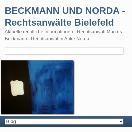
Skip
BECKMANN UND NORDA -
to
content
Rechtsanwälte Bielefeld
Aktuelle rechtliche Informationen - Rechtsanwalt Marcus
Beckmann - Rechtsanwältin Anke Norda