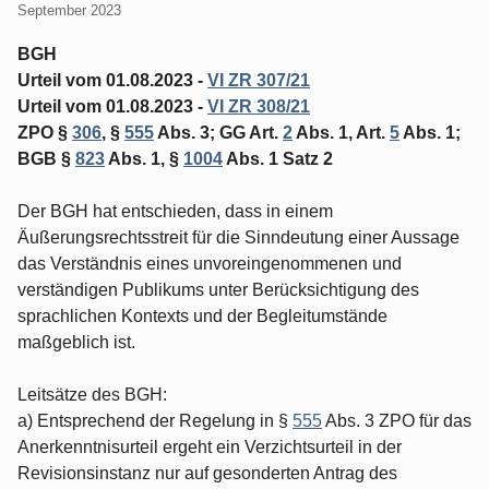
September 2023
BGH
Urteil vom 01.08.2023 -
VI ZR 307/21
Urteil vom 01.08.2023 -
VI ZR 308/21
ZPO §
306
, §
555
Abs. 3; GG Art.
2
Abs. 1, Art.
5
Abs. 1;
BGB §
823
Abs. 1, §
1004
Abs. 1 Satz 2
Der BGH hat entschieden, dass in einem
Äußerungsrechtsstreit für die Sinndeutung einer Aussage
das Verständnis eines unvoreingenommenen und
verständigen Publikums unter Berücksichtigung des
sprachlichen Kontexts und der Begleitumstände
maßgeblich ist.
Leitsätze des BGH:
a) Entsprechend der Regelung in §
555
Abs. 3 ZPO für das
Anerkenntnisurteil ergeht ein Verzichtsurteil in der
Revisionsinstanz nur auf gesonderten Antrag des