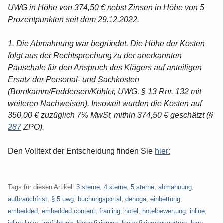
UWG in Höhe von 374,50 € nebst Zinsen in Höhe von 5
Prozentpunkten seit dem 29.12.2022.
1. Die Abmahnung war begründet. Die Höhe der Kosten
folgt aus der Rechtsprechung zu der anerkannten
Pauschale für den Anspruch des Klägers auf anteiligen
Ersatz der Personal- und Sachkosten
(Bornkamm/Feddersen/Köhler, UWG, § 13 Rnr. 132 mit
weiteren Nachweisen). Insoweit wurden die Kosten auf
350,00 € zuzüglich 7% MwSt, mithin 374,50 € geschätzt (§
287
ZPO).
Den Volltext der Entscheidung finden Sie
hier:
Tags für diesen Artikel:
3 sterne
,
4 sterne
,
5 sterne
,
abmahnung
,
aufbrauchfrist
,
§ 5 uwg
,
buchungsportal
,
dehoga
,
einbettung
,
embedded
,
embedded content
,
framing
,
hotel
,
hotelbewertung
,
inline
,
inline-links
,
irreführung
,
klassifizierung
,
klassifizierungsvertrag
,
logo
,