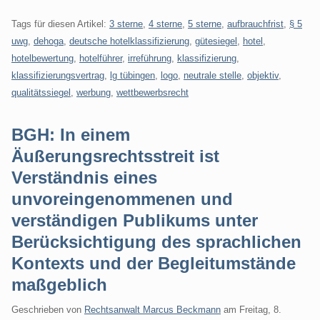
Tags für diesen Artikel:
3 sterne
,
4 sterne
,
5 sterne
,
aufbrauchfrist
,
§ 5
uwg
,
dehoga
,
deutsche hotelklassifizierung
,
gütesiegel
,
hotel
,
hotelbewertung
,
hotelführer
,
irreführung
,
klassifizierung
,
klassifizierungsvertrag
,
lg tübingen
,
logo
,
neutrale stelle
,
objektiv
,
qualitätssiegel
,
werbung
,
wettbewerbsrecht
BGH: In einem
Äußerungsrechtsstreit ist
Verständnis eines
unvoreingenommenen und
verständigen Publikums unter
Berücksichtigung des sprachlichen
Kontexts und der Begleitumstände
maßgeblich
Geschrieben von
Rechtsanwalt Marcus Beckmann
am
Freitag, 8.