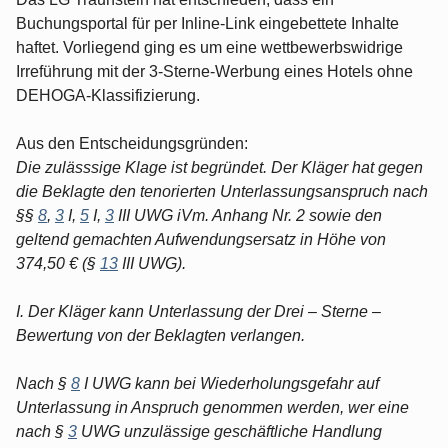
Buchungsportal für per Inline-Link eingebettete Inhalte
haftet. Vorliegend ging es um eine wettbewerbswidrige
Irreführung mit der 3-Sterne-Werbung eines Hotels ohne
DEHOGA-Klassifizierung.
Aus den Entscheidungsgründen:
Die zulässsige Klage ist begründet. Der Kläger hat gegen
die Beklagte den tenorierten Unterlassungsanspruch nach
§§
8
,
3
I,
5
I,
3
III UWG iVm. Anhang Nr. 2 sowie den
geltend gemachten Aufwendungsersatz in Höhe von
374,50 € (§
13
III UWG).
I. Der Kläger kann Unterlassung der Drei – Sterne –
Bewertung von der Beklagten verlangen.
Nach §
8
I UWG kann bei Wiederholungsgefahr auf
Unterlassung in Anspruch genommen werden, wer eine
nach §
3
UWG unzulässige geschäftliche Handlung