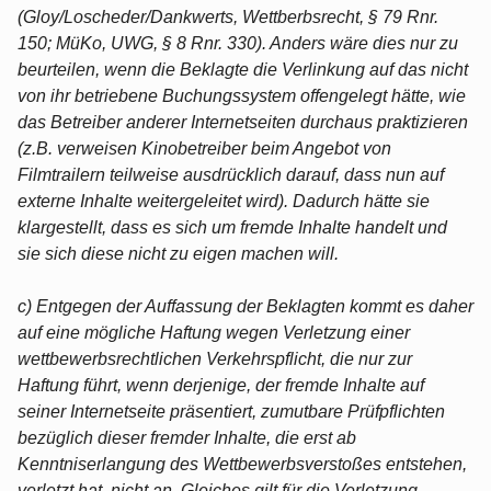
(Gloy/Loscheder/Dankwerts, Wettberbsrecht, § 79 Rnr.
150; MüKo, UWG, § 8 Rnr. 330). Anders wäre dies nur zu
beurteilen, wenn die Beklagte die Verlinkung auf das nicht
von ihr betriebene Buchungssystem offengelegt hätte, wie
das Betreiber anderer Internetseiten durchaus praktizieren
(z.B. verweisen Kinobetreiber beim Angebot von
Filmtrailern teilweise ausdrücklich darauf, dass nun auf
externe Inhalte weitergeleitet wird). Dadurch hätte sie
klargestellt, dass es sich um fremde Inhalte handelt und
sie sich diese nicht zu eigen machen will.
c) Entgegen der Auffassung der Beklagten kommt es daher
auf eine mögliche Haftung wegen Verletzung einer
wettbewerbsrechtlichen Verkehrspflicht, die nur zur
Haftung führt, wenn derjenige, der fremde Inhalte auf
seiner Internetseite präsentiert, zumutbare Prüfpflichten
bezüglich dieser fremder Inhalte, die erst ab
Kenntniserlangung des Wettbewerbsverstoßes entstehen,
verletzt hat, nicht an. Gleiches gilt für die Verletzung