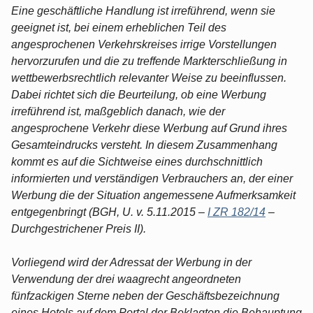
Eine geschäftliche Handlung ist irreführend, wenn sie
geeignet ist, bei einem erheblichen Teil des
angesprochenen Verkehrskreises irrige Vorstellungen
hervorzurufen und die zu treffende Markterschließung in
wettbewerbsrechtlich relevanter Weise zu beeinflussen.
Dabei richtet sich die Beurteilung, ob eine Werbung
irreführend ist, maßgeblich danach, wie der
angesprochene Verkehr diese Werbung auf Grund ihres
Gesamteindrucks versteht. In diesem Zusammenhang
kommt es auf die Sichtweise eines durchschnittlich
informierten und verständigen Verbrauchers an, der einer
Werbung die der Situation angemessene Aufmerksamkeit
entgegenbringt (BGH, U. v. 5.11.2015 –
I ZR 182/14
–
Durchgestrichener Preis II).
Vorliegend wird der Adressat der Werbung in der
Verwendung der drei waagrecht angeordneten
fünfzackigen Sterne neben der Geschäftsbezeichnung
eines Hotels auf dem Portal der Beklagten die Behauptung