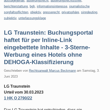
aussagegehalt
,
äußerungsrecht
,
äußerungsrechtsstreit
,
berichterstattung
,
bgh
,
informationsinteresse
,
journalistische
sorgfaltspflichten
,
objektiv
,
presserecht
,
privatsphäre
,
sinndeuting
,
subjektiv
,
unterlassungsklage
LG Traunstein: Buchungsportal
haftet für per Inline-Link
eingebettete Inhalte - 3-Sterne-
Werbung eines Hotels ohne
DEHOGA-Klassifizierung
Geschrieben von
Rechtsanwalt Marcus Beckmann
am
Samstag, 3.
Juni 2023
LG Traunstein
Urteil vom 30.03.2023
1 HK O 2790/22
Das LG Traunstein hat entschieden, dass ein