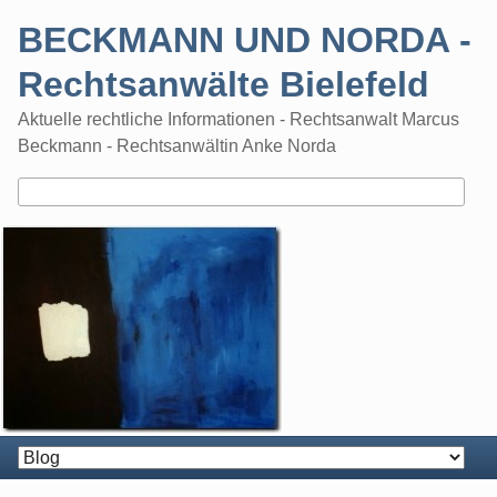
Skip
BECKMANN UND NORDA -
to
content
Rechtsanwälte Bielefeld
Aktuelle rechtliche Informationen - Rechtsanwalt Marcus
Beckmann - Rechtsanwältin Anke Norda