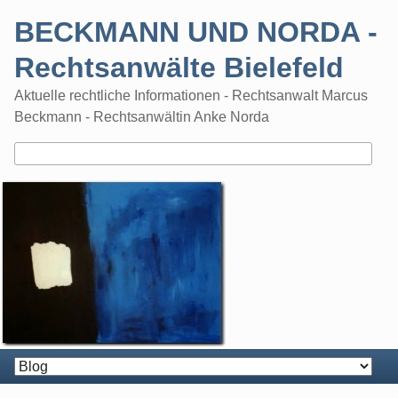
Skip
BECKMANN UND NORDA -
to
content
Rechtsanwälte Bielefeld
Aktuelle rechtliche Informationen - Rechtsanwalt Marcus
Beckmann - Rechtsanwältin Anke Norda