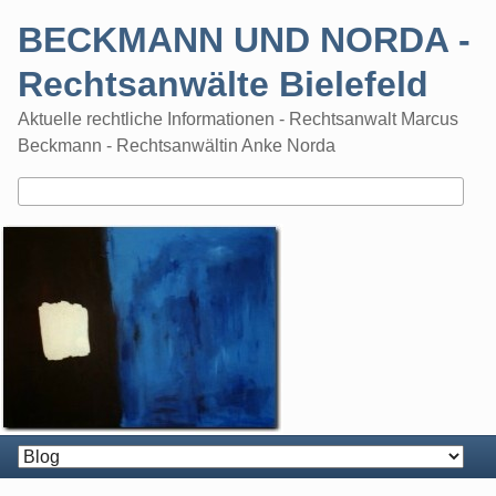
Skip
BECKMANN UND NORDA -
to
content
Rechtsanwälte Bielefeld
Aktuelle rechtliche Informationen - Rechtsanwalt Marcus
Beckmann - Rechtsanwältin Anke Norda