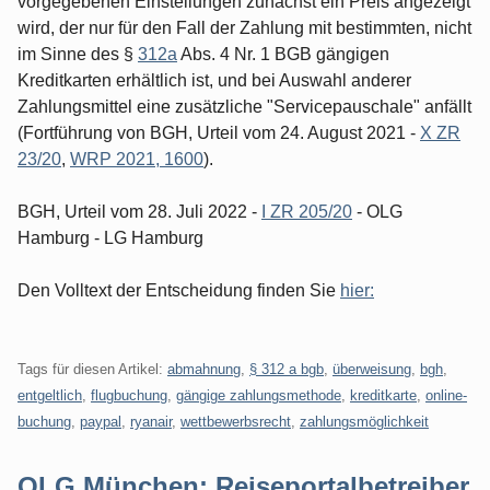
vorgegebenen Einstellungen zunächst ein Preis angezeigt
wird, der nur für den Fall der Zahlung mit bestimmten, nicht
im Sinne des §
312a
Abs. 4 Nr. 1 BGB gängigen
Kreditkarten erhältlich ist, und bei Auswahl anderer
Zahlungsmittel eine zusätzliche "Servicepauschale" anfällt
(Fortführung von BGH, Urteil vom 24. August 2021 -
X ZR
23/20
,
WRP 2021, 1600
).
BGH, Urteil vom 28. Juli 2022 -
I ZR 205/20
- OLG
Hamburg - LG Hamburg
Den Volltext der Entscheidung finden Sie
hier:
Tags für diesen Artikel:
abmahnung
,
§ 312 a bgb
,
überweisung
,
bgh
,
entgeltlich
,
flugbuchung
,
gängige zahlungsmethode
,
kreditkarte
,
online-
buchung
,
paypal
,
ryanair
,
wettbewerbsrecht
,
zahlungsmöglichkeit
OLG München: Reiseportalbetreiber