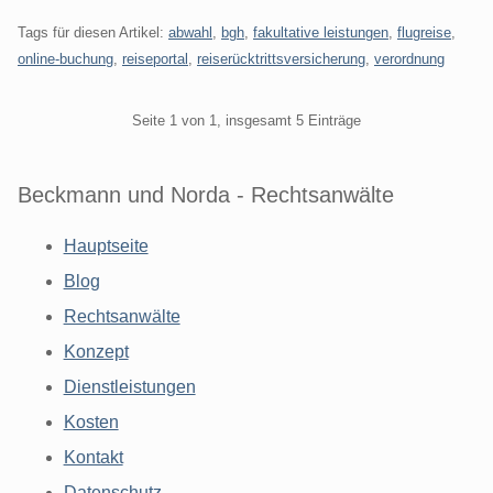
Tags für diesen Artikel:
abwahl
,
bgh
,
fakultative leistungen
,
flugreise
,
online-buchung
,
reiseportal
,
reiserücktrittsversicherung
,
verordnung
Pagination
Seite 1 von 1, insgesamt 5 Einträge
Beckmann und Norda - Rechtsanwälte
Hauptseite
Blog
Rechtsanwälte
Konzept
Dienstleistungen
Kosten
Kontakt
Datenschutz