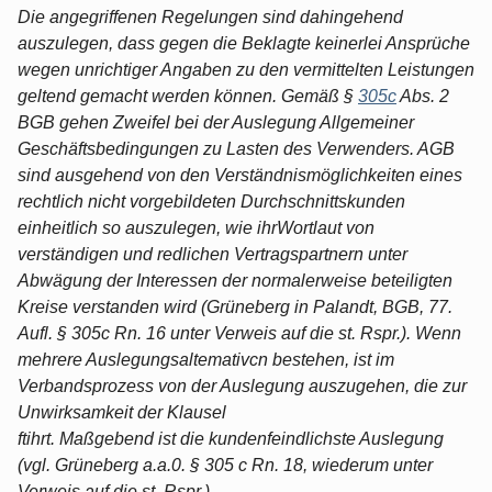
Die angegriffenen Regelungen sind dahingehend
auszulegen, dass gegen die Beklagte keinerlei Ansprüche
wegen unrichtiger Angaben zu den vermittelten Leistungen
geltend gemacht werden können. Gemäß §
305c
Abs. 2
BGB gehen Zweifel bei der Auslegung Allgemeiner
Geschäftsbedingungen zu Lasten des Verwenders. AGB
sind ausgehend von den Verständnismöglichkeiten eines
rechtlich nicht vorgebildeten Durchschnittskunden
einheitlich so auszulegen, wie ihrWortlaut von
verständigen und redlichen Vertragspartnern unter
Abwägung der Interessen der normalerweise beteiligten
Kreise verstanden wird (Grüneberg in Palandt, BGB, 77.
Aufl. § 305c Rn. 16 unter Verweis auf die st. Rspr.). Wenn
mehrere Auslegungsaltemativcn bestehen, ist im
Verbandsprozess von der Auslegung auszugehen, die zur
Unwirksamkeit der Klausel
ftihrt. Maßgebend ist die kundenfeindlichste Auslegung
(vgl. Grüneberg a.a.0. § 305 c Rn. 18, wiederum unter
Verweis auf die st. Rspr.).