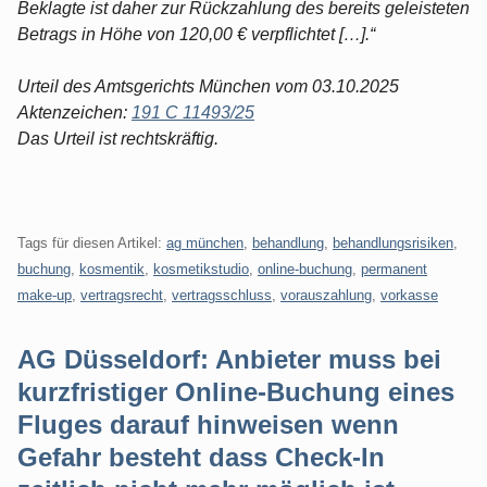
Beklagte ist daher zur Rückzahlung des bereits geleisteten
Betrags in Höhe von 120,00 € verpflichtet […].“
Urteil des Amtsgerichts München vom 03.10.2025
Aktenzeichen:
191 C 11493/25
Das Urteil ist rechtskräftig.
Tags für diesen Artikel:
ag münchen
,
behandlung
,
behandlungsrisiken
,
buchung
,
kosmentik
,
kosmetikstudio
,
online-buchung
,
permanent
make-up
,
vertragsrecht
,
vertragsschluss
,
vorauszahlung
,
vorkasse
AG Düsseldorf: Anbieter muss bei
kurzfristiger Online-Buchung eines
Fluges darauf hinweisen wenn
Gefahr besteht dass Check-In