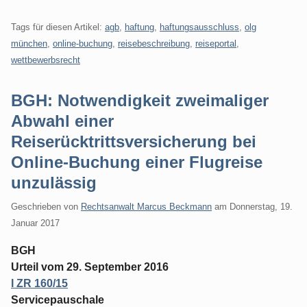
Tags für diesen Artikel:
agb
,
haftung
,
haftungsausschluss
,
olg
münchen
,
online-buchung
,
reisebeschreibung
,
reiseportal
,
wettbewerbsrecht
BGH: Notwendigkeit zweimaliger
Abwahl einer
Reiserücktrittsversicherung bei
Online-Buchung einer Flugreise
unzulässig
Geschrieben von
Rechtsanwalt Marcus Beckmann
am
Donnerstag, 19.
Januar 2017
BGH
Urteil vom 29. September 2016
I ZR 160/15
Servicepauschale