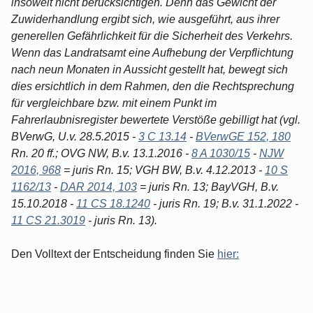
insoweit nicht berücksichtigen. Denn das Gewicht der
Zuwiderhandlung ergibt sich, wie ausgeführt, aus ihrer
generellen Gefährlichkeit für die Sicherheit des Verkehrs.
Wenn das Landratsamt eine Aufhebung der Verpflichtung
nach neun Monaten in Aussicht gestellt hat, bewegt sich
dies ersichtlich in dem Rahmen, den die Rechtsprechung
für vergleichbare bzw. mit einem Punkt im
Fahrerlaubnisregister bewertete Verstöße gebilligt hat (vgl.
BVerwG, U.v. 28.5.2015 -
3 C 13.14
-
BVerwGE 152, 180
Rn. 20 ff.; OVG NW, B.v. 13.1.2016 -
8 A 1030/15
-
NJW
2016, 968
= juris Rn. 15; VGH BW, B.v. 4.12.2013 -
10 S
1162/13
-
DAR 2014, 103
= juris Rn. 13; BayVGH, B.v.
15.10.2018 -
11 CS 18.1240
- juris Rn. 19; B.v. 31.1.2022 -
11 CS 21.3019
- juris Rn. 13).
Den Volltext der Entscheidung finden Sie
hier: