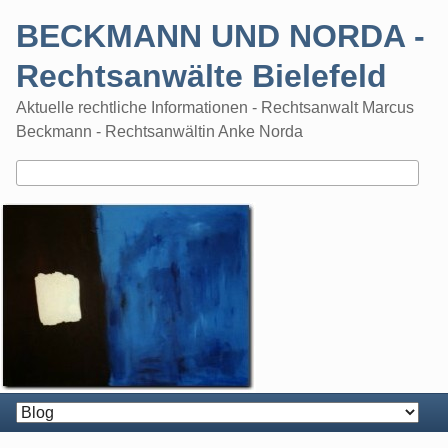
Skip
BECKMANN UND NORDA -
to
content
Rechtsanwälte Bielefeld
Aktuelle rechtliche Informationen - Rechtsanwalt Marcus
Beckmann - Rechtsanwältin Anke Norda