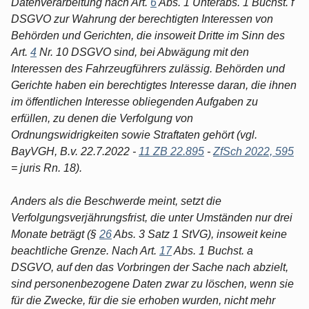
Datenverarbeitung nach Art.
6
Abs. 1 Unterabs. 1 Buchst. f
DSGVO zur Wahrung der berechtigten Interessen von
Behörden und Gerichten, die insoweit Dritte im Sinn des
Art.
4
Nr. 10 DSGVO sind, bei Abwägung mit den
Interessen des Fahrzeugführers zulässig. Behörden und
Gerichte haben ein berechtigtes Interesse daran, die ihnen
im öffentlichen Interesse obliegenden Aufgaben zu
erfüllen, zu denen die Verfolgung von
Ordnungswidrigkeiten sowie Straftaten gehört (vgl.
BayVGH, B.v. 22.7.2022 -
11 ZB 22.895
-
ZfSch 2022, 595
= juris Rn. 18).
Anders als die Beschwerde meint, setzt die
Verfolgungsverjährungsfrist, die unter Umständen nur drei
Monate beträgt (§
26
Abs. 3 Satz 1 StVG), insoweit keine
beachtliche Grenze. Nach Art.
17
Abs. 1 Buchst. a
DSGVO, auf den das Vorbringen der Sache nach abzielt,
sind personenbezogene Daten zwar zu löschen, wenn sie
für die Zwecke, für die sie erhoben wurden, nicht mehr