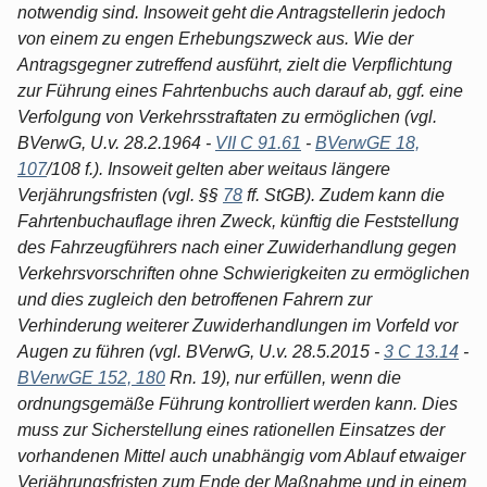
notwendig sind. Insoweit geht die Antragstellerin jedoch
von einem zu engen Erhebungszweck aus. Wie der
Antragsgegner zutreffend ausführt, zielt die Verpflichtung
zur Führung eines Fahrtenbuchs auch darauf ab, ggf. eine
Verfolgung von Verkehrsstraftaten zu ermöglichen (vgl.
BVerwG, U.v. 28.2.1964 -
VII C 91.61
-
BVerwGE 18,
107
/108 f.). Insoweit gelten aber weitaus längere
Verjährungsfristen (vgl. §§
78
ff. StGB). Zudem kann die
Fahrtenbuchauflage ihren Zweck, künftig die Feststellung
des Fahrzeugführers nach einer Zuwiderhandlung gegen
Verkehrsvorschriften ohne Schwierigkeiten zu ermöglichen
und dies zugleich den betroffenen Fahrern zur
Verhinderung weiterer Zuwiderhandlungen im Vorfeld vor
Augen zu führen (vgl. BVerwG, U.v. 28.5.2015 -
3 C 13.14
-
BVerwGE 152, 180
Rn. 19), nur erfüllen, wenn die
ordnungsgemäße Führung kontrolliert werden kann. Dies
muss zur Sicherstellung eines rationellen Einsatzes der
vorhandenen Mittel auch unabhängig vom Ablauf etwaiger
Verjährungsfristen zum Ende der Maßnahme und in einem