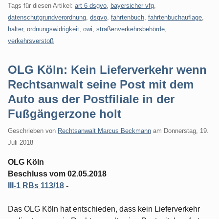
Tags für diesen Artikel:
art 6 dsgvo
,
bayersicher vfg
,
datenschutgrundverordnung
,
dsgvo
,
fahrtenbuch
,
fahrtenbuchauflage
,
halter
,
ordnungswidrigkeit
,
owi
,
straßenverkehrsbehörde
,
verkehrsverstoß
OLG Köln: Kein Lieferverkehr wenn
Rechtsanwalt seine Post mit dem
Auto aus der Postfiliale in der
Fußgängerzone holt
Geschrieben von
Rechtsanwalt Marcus Beckmann
am
Donnerstag, 19.
Juli 2018
OLG Köln
Beschluss vom 02.05.2018
III-1 RBs 113/18
-
Das OLG Köln hat entschieden, dass kein Lieferverkehr