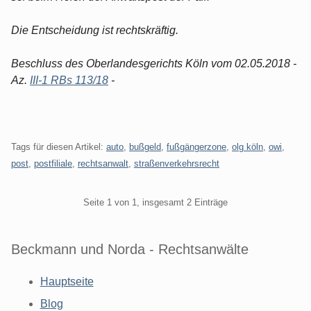
Die Entscheidung ist rechtskräftig.
Beschluss des Oberlandesgerichts Köln vom 02.05.2018 -
Az.
III-1 RBs 113/18
-
Tags für diesen Artikel:
auto
,
bußgeld
,
fußgängerzone
,
olg köln
,
owi
,
post
,
postfiliale
,
rechtsanwalt
,
straßenverkehrsrecht
Pagination
Seite 1 von 1, insgesamt 2 Einträge
Beckmann und Norda - Rechtsanwälte
Hauptseite
Blog