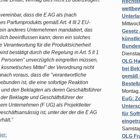
Rechts
wettbew
 vereinbar, dass die E AG als (nach
Unterl
nes Parfumprodukts gemäß Art. 4 III 2 EU-
Mittwoch
 ein anderes Unternehmen mandatiert, das
Gesetz
lich beeinflussen kann; denn ein solches
künstli
Verantwortung für die Produktsicherheit
Bundesg
rd bestätigt durch die Regelung in Art. 5 II 1
Diensta
 Personen" unverzüglich eingreifen müssen,
OLG Ha
 kosmetisches Mittel" der Verordnung nicht
bei Bek
mnach voraus, dass die "verantwortliche
gemäß §
ebunden ist, die eine sofortige Reaktion
Bestel
l. und den Beklagten als deren Geschäftsführer
Montag,
ss der Beklagte und Geschäftsführer der
EuG: Z
inem Unternehmen (F UG) als Projektleiter
Untersc
geschäftsansässig ist, unter der der die E AG
für Sof
hält."
einget
Samstag
ier:
OLG Fra