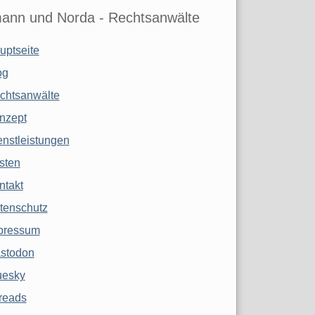
ann und Norda - Rechtsanwälte
uptseite
og
chtsanwälte
nzept
enstleistungen
sten
ntakt
tenschutz
pressum
stodon
uesky
reads