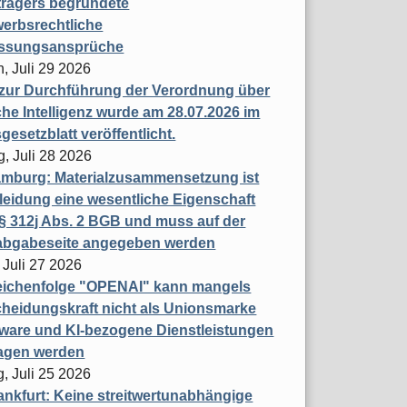
trägers begründete
erbsrechtliche
assungsansprüche
, Juli 29 2026
 zur Durchführung der Verordnung über
che Intelligenz wurde am 28.07.2026 im
esetzblatt veröffentlicht.
g, Juli 28 2026
mburg: Materialzusammensetzung ist
leidung eine wesentliche Eigenschaft
 312j Abs. 2 BGB und muss auf der
labgabeseite angegeben werden
 Juli 27 2026
eichenfolge "OPENAI" kann mangels
heidungskraft nicht als Unionsmarke
tware und KI-bezogene Dienstleistungen
ragen werden
, Juli 25 2026
nkfurt: Keine streitwertunabhängige