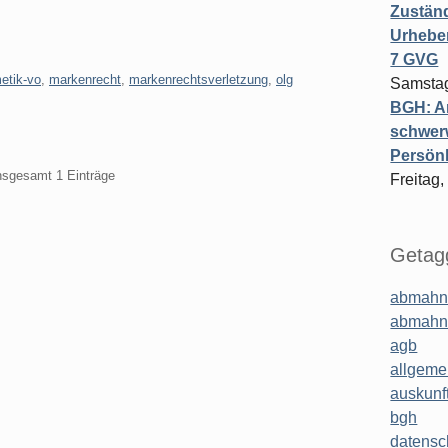
Zuständ
Urheber
7 GVG
etik-vo
,
markenrecht
,
markenrechtsverletzung
,
olg
Samstag
BGH: A
schwer
Persönl
insgesamt 1 Einträge
Freitag,
Getagg
abmahn
abmahn
agb
allgeme
auskunf
bgh
datensc