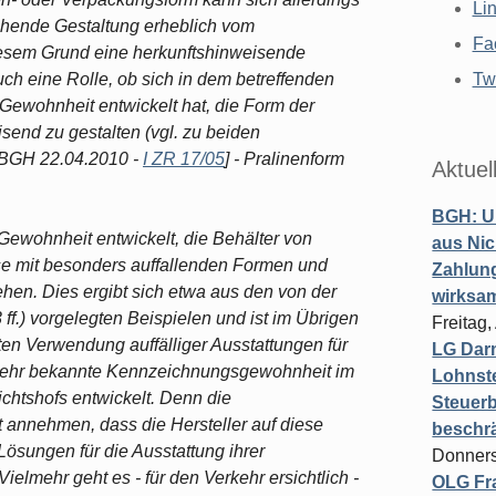
Li
ehende Gestaltung erheblich vom
Fa
iesem Grund eine herkunftshinweisende
ch eine Rolle, ob sich in dem betreffenden
Twi
ewohnheit entwickelt hat, die Form der
end zu gestalten (vgl. zu beiden
BGH 22.04.2010 -
I ZR 17/05
] - Pralinenform
Aktuel
BGH: U
 Gewohnheit entwickelt, die Behälter von
aus Nic
e mit besonders auffallenden Formen und
Zahlun
en. Dies ergibt sich etwa aus den von der
wirksa
 ff.) vorgelegten Beispielen und ist im Übrigen
Freitag
ten Verwendung auffälliger Ausstattungen für
LG Darm
rkehr bekannte Kennzeichnungsgewohnheit im
Lohnste
htshofs entwickelt. Denn die
Steuerb
annehmen, dass die Hersteller auf diese
beschr
Lösungen für die Ausstattung ihrer
Donners
ielmehr geht es - für den Verkehr ersichtlich -
OLG Fra