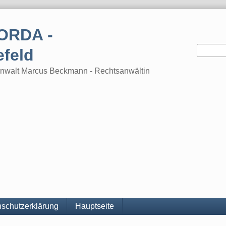
ORDA -
efeld
tsanwalt Marcus Beckmann - Rechtsanwältin
schutzerklärung
Hauptseite