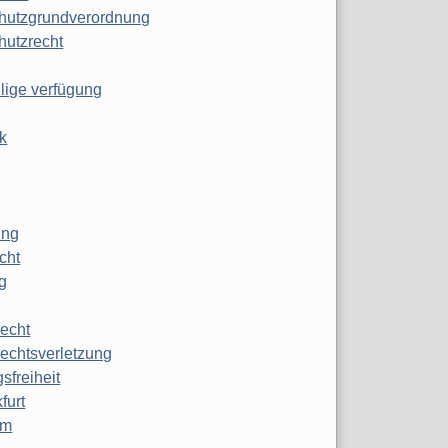
hutzgrundverordnung
hutzrecht
ilige verfügung
k
ung
echt
g
echt
echtsverletzung
sfreiheit
furt
mm