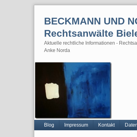
Skip
to
BECKMANN UND N
content
Rechtsanwälte Biel
Aktuelle rechtliche Informationen - Rech
Anke Norda
Blog
Impressum
Kontakt
Daten