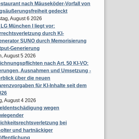
staurant nach Mäuseköder-Vorfall von
gsäußerungsfreiheit gedeckt
tag, August 6 2026
t LG München I liegt vor:
rechtsverletzung durch KI-
enerator SUNO durch Memorisierung
tput-Generierung
h, August 5 2026
chnungspflichten nach Art. 50 KI-VO:
erungen, Ausnahmen und Umsetzung -
rblick über die neuen
renzvorgaben für KI-Inhalte seit dem
026
g, August 4 2026
eldentschädigung wegen
wiegender
ichkeitsrechtsverletzung bei
olter und hartnäckiger
öffentlichung