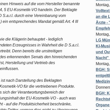
inen Hinweis auf die vom Hersteller benannte
Montag,
. 4, 5 EU-Kosmetik-VO handeln. Der Beklagte
Volltex
r D S.a.r.l. durch eine Vereinbarung vom
an die L
.) ein entsprechendes Mandat gemäß Art. 4 III
Ärzte 
Empfeh
Montag,
e die Klägerin behauptet - lediglich
LG Münc
andeten Erzeugnisses in Wahrheit die D S.a.r.l.
KI-Mus
treibt. Denn bereits die unstreitigen
und Out
des erkennenden Senats den hinreichenden
Nacht"
st, Herstellung und Vertrieb des
Montag,
einflussen.
BGH: St
entgelt
. ist nach Darstellung des Beklagten
Medizi
U-Kosmetik-VO für die vertriebenen Produkte.
Donners
ss sich der Verantwortungsbereich der
BGH: K
lungsinhalt der EU-Kosmetik-VO - auch was
Rechtst
- auf die Produktsicherheit beschränke,
Organe 
hte Dritter, vermag dies nicht zu überzeugen.