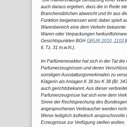
auch daraus ergeben, dass die in Rede st
Branchenüblichen abweicht und ihr aus d
Funktion beigemessen wird; dabei spielt au
Warenbereich eine dem Verkehr bekannte G
Waren oder Verpackungen herkunftshinweis
Gesichtspunkten BGH
GRUR 2010, 1103
[
II, Tz. 31 m.w.N.).
Im Parfümeriesektor hat sich in der Tat die
Parfumerzeugnissen und deren Verschlüss
sonstigen Ausstattungsmerkmalen zu verseh
Klägerin als Anlagen K 36 bis K 38 (Bl. 343
auch gerichtsbekannt. Aus dieser verbreite
Parfumerzeugnisse hat sich eine dem Ve
Sinne der Rechtsprechung des Bundesgeric
angesprochenen Verbraucher werden nicht 
Weise lediglich ästhetisch anspruchsvolle 
Erzeugnisse zur Verfügung stellen wollen. V