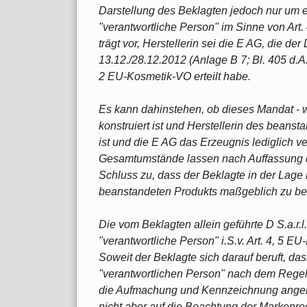
Darstellung des Beklagten jedoch nur um e
"verantwortliche Person" im Sinne von Art
trägt vor, Herstellerin sei die E AG, die de
13.12./28.12.2012 (Anlage B 7; Bl. 405 d.A
2 EU-Kosmetik-VO erteilt habe.
Es kann dahinstehen, ob dieses Mandat - wi
konstruiert ist und Herstellerin des beanst
ist und die E AG das Erzeugnis lediglich ver
Gesamtumstände lassen nach Auffassung 
Schluss zu, dass der Beklagte in der Lage i
beanstandeten Produkts maßgeblich zu be
Die vom Beklagten allein geführte D S.a.r.l
"verantwortliche Person" i.S.v. Art. 4, 5 E
Soweit der Beklagte sich darauf beruft, da
"verantwortlichen Person" nach dem Rege
die Aufmachung und Kennzeichnung angeht 
nicht aber auf die Beachtung der Markenrec