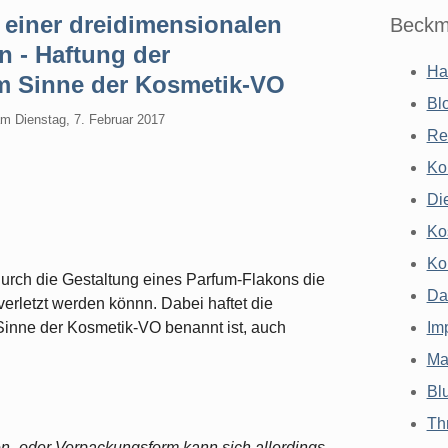
 einer dreidimensionalen
Beckm
 - Haftung der
Ha
im Sinne der Kosmetik-VO
Bl
am
Dienstag, 7. Februar 2017
Re
Ko
Di
Ko
Ko
urch die Gestaltung eines Parfum-Flakons die
Da
erletzt werden könnn. Dabei haftet die
 Sinne der Kosmetik-VO benannt ist, auch
Im
Ma
Bl
Th
- oder Verpackungsform kann sich allerdings