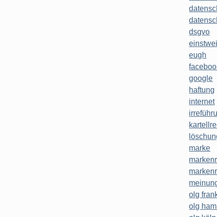
datensc
datensc
dsgvo
einstwe
eugh
faceboo
google
haftung
internet
irreführ
kartellr
löschun
marke
markenr
markenr
meinung
olg frank
olg ha