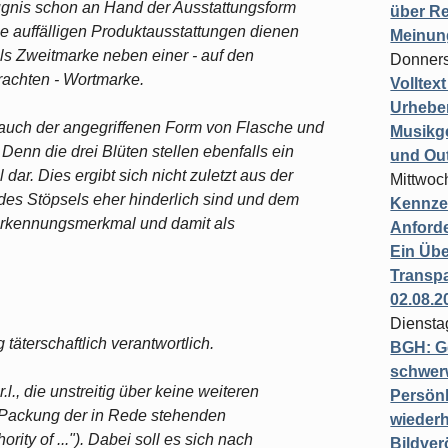
ugnis schon an Hand der Ausstattungsform
über Re
ie auffälligen Produktausstattungen dienen
Meinun
s Zweitmarke neben einer - auf den
Donners
achten - Wortmarke.
Volltex
Urheber
auch der angegriffenen Form von Flasche und
Musikg
 Denn die drei Blüten stellen ebenfalls ein
und Ou
ar. Dies ergibt sich nicht zuletzt aus der
Mittwoc
des Stöpsels eher hinderlich sind und dem
Kennzei
rerkennungsmerkmal und damit als
Anford
Ein Übe
Transpa
02.08.2
Diensta
 täterschaftlich verantwortlich.
BGH: G
schwer
.l., die unstreitig über keine weiteren
Persönl
der Packung der in Rede stehenden
wiederh
ty of ..."). Dabei soll es sich nach
Bildver