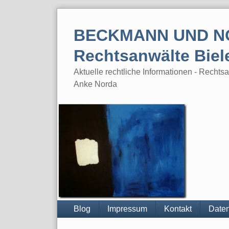
Skip
to
BECKMANN UND N
content
Rechtsanwälte Biel
Aktuelle rechtliche Informationen - Rech
Anke Norda
Blog
Impressum
Kontakt
Daten