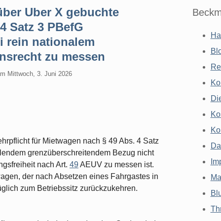
über Uber X gebuchte
Beckm
4 Satz 3 PBefG
Ha
 rein nationalem
Bl
onsrecht zu messen
Re
am
Mittwoch, 3. Juni 2026
Ko
Di
Ko
Ko
rpflicht für Mietwagen nach § 49 Abs. 4 Satz
Da
hlendem grenzüberschreitendem Bezug nicht
Im
gsfreiheit nach Art.
49
AEUV zu messen ist.
agen, der nach Absetzen eines Fahrgastes in
Ma
üglich zum Betriebssitz zurückzukehren.
Bl
Th