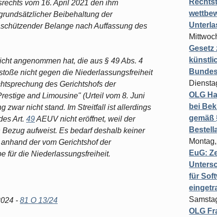
Rechts
rechts vom 16. April 2021 den ihm
wettbew
grundsätzlicher Beibehaltung der
Unterl
maschützender Belange nach Auffassung des
Mittwoch
Gesetz
künstli
icht angenommen hat, die aus § 49 Abs. 4
Bundesg
stoße nicht gegen die Niederlassungsfreiheit
Diensta
chtsprechung des Gerichtshofs der
OLG Ha
estige and Limousine" (Urteil vom 8. Juni
bei Bek
 zwar nicht stand. Im Streitfall ist allerdings
gemäß §
des Art.
49
AEUV nicht eröffnet, weil der
Bestel
 Bezug aufweist. Es bedarf deshalb keiner
Montag,
 anhand der vom Gerichtshof der
EuG: Z
 für die Niederlassungsfreiheit.
Untersc
für Sof
einget
Samstag
2024 -
81 O 13/24
OLG Fra