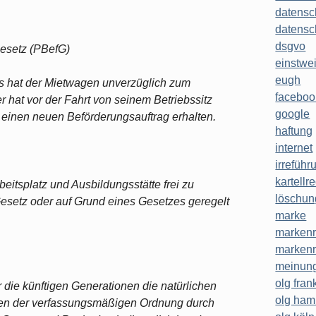
datensc
datensc
dsgvo
gesetz (PBefG)
einstwe
eugh
s hat der Mietwagen unverzüglich zum
faceboo
r hat vor der Fahrt von seinem Betriebssitz
google
einen neuen Beförderungsauftrag erhalten.
haftung
internet
irreführ
kartellr
eitsplatz und Ausbildungsstätte frei zu
löschun
setz oder auf Grund eines Gesetzes geregelt
marke
markenr
markenr
meinung
olg frank
r die künftigen Generationen die natürlichen
olg ha
en der verfassungsmäßigen Ordnung durch