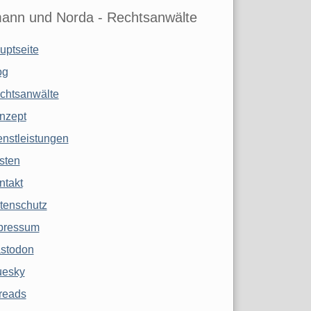
ann und Norda - Rechtsanwälte
uptseite
og
chtsanwälte
nzept
enstleistungen
sten
ntakt
tenschutz
pressum
stodon
uesky
reads