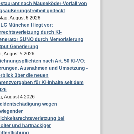
staurant nach Mäuseköder-Vorfall von
gsäußerungsfreiheit gedeckt
tag, August 6 2026
t LG München I liegt vor:
rechtsverletzung durch KI-
enerator SUNO durch Memorisierung
tput-Generierung
h, August 5 2026
chnungspflichten nach Art. 50 KI-VO:
erungen, Ausnahmen und Umsetzung -
rblick über die neuen
renzvorgaben für KI-Inhalte seit dem
026
g, August 4 2026
eldentschädigung wegen
wiegender
ichkeitsrechtsverletzung bei
olter und hartnäckiger
öffentlichung