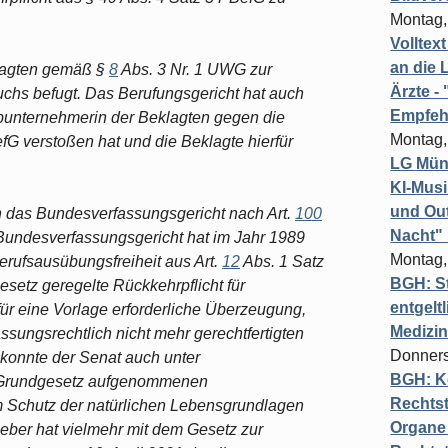
Montag,
Volltex
an die L
klagten gemäß §
8
Abs. 3 Nr. 1 UWG zur
Ärzte 
hs befugt. Das Berufungsgericht hat auch
Empfeh
bunternehmerin der Beklagten gegen die
Montag,
fG verstoßen hat und die Beklagte hierfür
LG Münc
KI-Mus
und Out
n das Bundesverfassungsgericht nach Art.
100
Nacht"
s Bundesverfassungsgericht hat im Jahr 1989
Montag,
Berufsausübungsfreiheit aus Art.
12
Abs. 1 Satz
BGH: St
setz geregelte Rückkehrpflicht für
entgelt
 für eine Vorlage erforderliche Überzeugung,
Medizi
assungsrechtlich nicht mehr gerechtfertigten
Donners
, konnte der Senat auch unter
BGH: K
s Grundgesetz aufgenommenen
Rechtst
Schutz der natürlichen Lebensgrundlagen
Organe 
eber hat vielmehr mit dem Gesetz zur