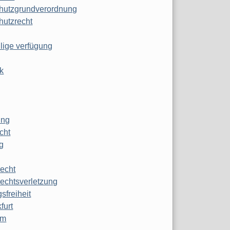
hutzgrundverordnung
hutzrecht
ilige verfügung
k
ung
echt
g
echt
echtsverletzung
sfreiheit
furt
mm