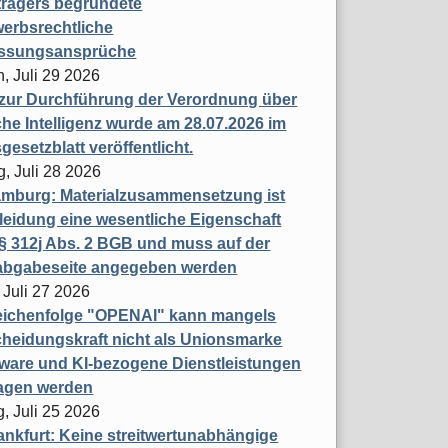
trägers begründete
erbsrechtliche
assungsansprüche
, Juli 29 2026
 zur Durchführung der Verordnung über
che Intelligenz wurde am 28.07.2026 im
esetzblatt veröffentlicht.
g, Juli 28 2026
mburg: Materialzusammensetzung ist
leidung eine wesentliche Eigenschaft
 312j Abs. 2 BGB und muss auf der
labgabeseite angegeben werden
 Juli 27 2026
eichenfolge "OPENAI" kann mangels
heidungskraft nicht als Unionsmarke
tware und KI-bezogene Dienstleistungen
ragen werden
, Juli 25 2026
nkfurt: Keine streitwertunabhängige