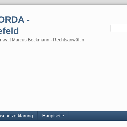
ORDA -
efeld
tsanwalt Marcus Beckmann - Rechtsanwältin
schutzerklärung
Hauptseite