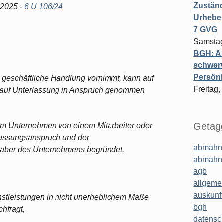
Zuständ
 2025 -
6 U 106/24
Urheber
7 GVG
Samstag
BGH: A
schwer
Persönl
e geschäftliche Handlung vornimmt, kann auf
Freitag,
 auf Unterlassung in Anspruch genommen
Getagg
em Unternehmen von einem Mitarbeiter oder
lassungsanspruch und der
abmahn
haber des Unternehmens begründet.
abmahn
agb
allgeme
auskunf
nstleistungen in nicht unerheblichem Maße
bgh
chfragt,
datensc