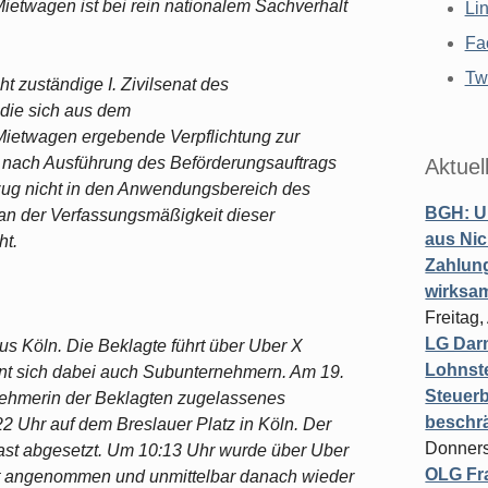
Mietwagen ist bei rein nationalem Sachverhalt
Li
Fa
Twi
t zuständige I. Zivilsenat des
 die sich aus dem
Mietwagen ergebende Verpflichtung zur
 nach Ausführung des Beförderungsauftrags
Aktuel
ug nicht in den Anwendungsbereich des
BGH: U
 an der Verfassungsmäßigkeit dieser
aus Nic
ht.
Zahlun
wirksa
Freitag
LG Darm
us Köln. Die Beklagte führt über Uber X
Lohnste
nt sich dabei auch Subunternehmern. Am 19.
Steuerb
nehmerin der Beklagten zugelassenes
beschr
22 Uhr auf dem Breslauer Platz in Köln. Der
Donners
ast abgesetzt. Um 10:13 Uhr wurde über Uber
OLG Fra
ort angenommen und unmittelbar danach wieder