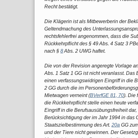
Recht bestätigt.
Die Klägerin ist als Mitbewerberin der Be
Geltendmachung des Unterlassungsanspruc
rechtsfehlerfrei angenommen, dass die Su
Rückkehrpflicht des § 49 Abs. 4 Satz 3 PBe
nach §
8
Abs. 2 UWG haftet.
Die von der Revision angeregte Vorlage a
Abs. 1 Satz 1 GG ist nicht veranlasst. Da
einen verfassungswidrigen Eingriff in die 
2 GG durch die im Personenbeförderungsge
Mietwagen verneint (
BVerfGE 81, 70
). Die
die Rückkehrpflicht stelle einen heute verf
Eingriff in die Berufsausübungsfreiheit dar
Berücksichtigung der im Jahr 1994 in da
Staatszielbestimmung des Art.
20a
GG zum 
und der Tiere nicht gewinnen. Der Gesetzg