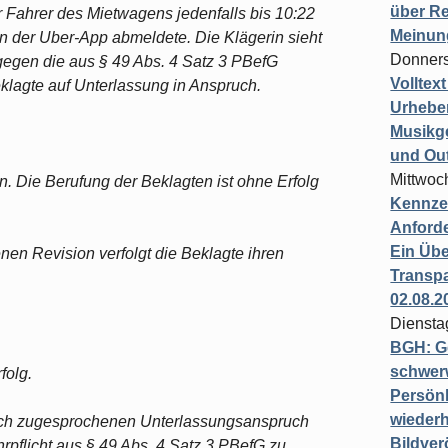
über Re
r Fahrer des Mietwagens jedenfalls bis 10:22
Meinun
 in der Uber-App abmeldete. Die Klägerin sieht
Donners
gegen die aus § 49 Abs. 4 Satz 3 PBefG
Volltex
eklagte auf Unterlassung in Anspruch.
Urheber
Musikg
und Ou
Mittwoc
n. Die Berufung der Beklagten ist ohne Erfolg
Kennzei
Anford
Ein Übe
nen Revision verfolgt die Beklagte ihren
Transpa
02.08.2
Diensta
BGH: G
schwer
folg.
Persönl
wiederh
lich zugesprochenen Unterlassungsanspruch
Bildver
pflicht aus § 49 Abs. 4 Satz 3 PBefG zu