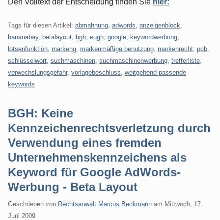
Den Volltext der Entscheidung finden Sie
hier:
Tags für diesen Artikel:
abmahnung
,
adwords
,
anzeigenblock
,
bananabay
,
betalayout
,
bgh
,
eugh
,
google
,
keywordwerbung
,
lotsenfunktion
,
markeng
,
markenmäßige benutzung
,
markenrecht
,
pcb
,
schlüsselwort
,
suchmaschinen
,
suchmaschinenwerbung
,
trefferliste
,
verwechslungsgefahr
,
vorlagebeschluss
,
weitgehend passende
keywords
BGH: Keine
Kennzeichenrechtsverletzung durch
Verwendung eines fremden
Unternehmenskennzeichens als
Keyword für Google AdWords-
Werbung - Beta Layout
Geschrieben von
Rechtsanwalt Marcus Beckmann
am
Mittwoch, 17.
Juni 2009