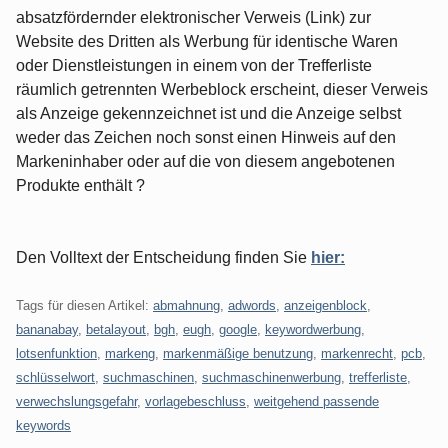
absatzfördernder elektronischer Verweis (Link) zur
Website des Dritten als Werbung für identische Waren
oder Dienstleistungen in einem von der Trefferliste
räumlich getrennten Werbeblock erscheint, dieser Verweis
als Anzeige gekennzeichnet ist und die Anzeige selbst
weder das Zeichen noch sonst einen Hinweis auf den
Markeninhaber oder auf die von diesem angebotenen
Produkte enthält ?
Den Volltext der Entscheidung finden Sie
hier:
Tags für diesen Artikel:
abmahnung
,
adwords
,
anzeigenblock
,
bananabay
,
betalayout
,
bgh
,
eugh
,
google
,
keywordwerbung
,
lotsenfunktion
,
markeng
,
markenmäßige benutzung
,
markenrecht
,
pcb
,
schlüsselwort
,
suchmaschinen
,
suchmaschinenwerbung
,
trefferliste
,
verwechslungsgefahr
,
vorlagebeschluss
,
weitgehend passende
keywords