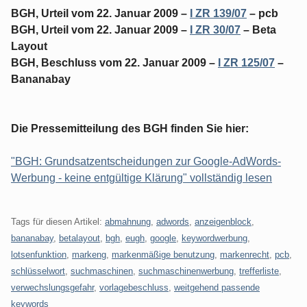
BGH, Urteil vom 22. Januar 2009 –
I ZR 139/07
– pcb
BGH, Urteil vom 22. Januar 2009 –
I ZR 30/07
– Beta
Layout
BGH, Beschluss vom 22. Januar 2009 –
I ZR 125/07
–
Bananabay
Die Pressemitteilung des BGH finden Sie hier:
"BGH: Grundsatzentscheidungen zur Google-AdWords-
Werbung - keine entgültige Klärung" vollständig lesen
Tags für diesen Artikel:
abmahnung
,
adwords
,
anzeigenblock
,
bananabay
,
betalayout
,
bgh
,
eugh
,
google
,
keywordwerbung
,
lotsenfunktion
,
markeng
,
markenmäßige benutzung
,
markenrecht
,
pcb
,
schlüsselwort
,
suchmaschinen
,
suchmaschinenwerbung
,
trefferliste
,
verwechslungsgefahr
,
vorlagebeschluss
,
weitgehend passende
keywords