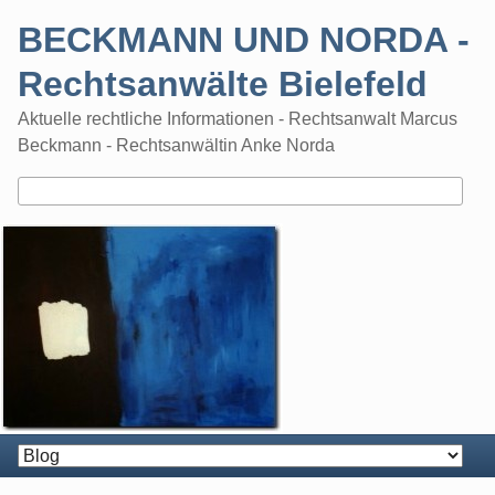
Skip
BECKMANN UND NORDA -
to
content
Rechtsanwälte Bielefeld
Aktuelle rechtliche Informationen - Rechtsanwalt Marcus
Beckmann - Rechtsanwältin Anke Norda