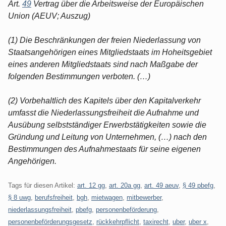
Art.
49
Vertrag über die Arbeitsweise der Europäischen
Union (AEUV; Auszug)
(1) Die Beschränkungen der freien Niederlassung von
Staatsangehörigen eines Mitgliedstaats im Hoheitsgebiet
eines anderen Mitgliedstaats sind nach Maßgabe der
folgenden Bestimmungen verboten. (…)
(2) Vorbehaltlich des Kapitels über den Kapitalverkehr
umfasst die Niederlassungsfreiheit die Aufnahme und
Ausübung selbstständiger Erwerbstätigkeiten sowie die
Gründung und Leitung von Unternehmen, (…) nach den
Bestimmungen des Aufnahmestaats für seine eigenen
Angehörigen.
Tags für diesen Artikel:
art. 12 gg
,
art. 20a gg
,
art. 49 aeuv
,
§ 49 pbefg
,
§ 8 uwg
,
berufsfreiheit
,
bgh
,
mietwagen
,
mitbewerber
,
niederlassungsfreiheit
,
pbefg
,
personenbeförderung
,
personenbeförderungsgesetz
,
rückkehrpflicht
,
taxirecht
,
uber
,
uber x
,