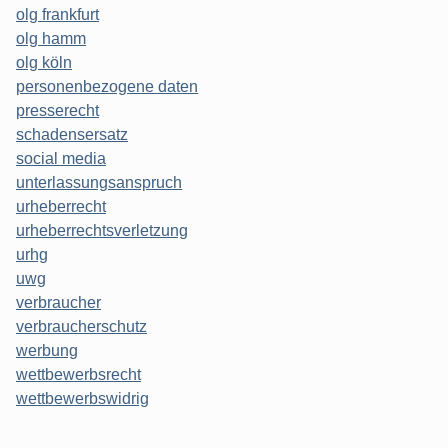
olg frankfurt
olg hamm
olg köln
personenbezogene daten
presserecht
schadensersatz
social media
unterlassungsanspruch
urheberrecht
urheberrechtsverletzung
urhg
uwg
verbraucher
verbraucherschutz
werbung
wettbewerbsrecht
wettbewerbswidrig