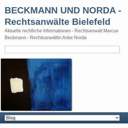
Skip
BECKMANN UND NORDA -
to
content
Rechtsanwälte Bielefeld
Aktuelle rechtliche Informationen - Rechtsanwalt Marcus
Beckmann - Rechtsanwältin Anke Norda