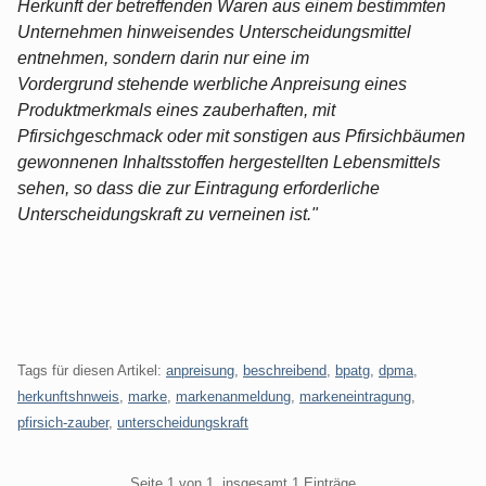
Herkunft der betreffenden Waren aus einem bestimmten
Unternehmen hinweisendes Unterscheidungsmittel
entnehmen, sondern darin nur eine im
Vordergrund stehende werbliche Anpreisung eines
Produktmerkmals eines zauberhaften, mit
Pfirsichgeschmack oder mit sonstigen aus Pfirsichbäumen
gewonnenen Inhaltsstoffen hergestellten Lebensmittels
sehen, so dass die zur Eintragung erforderliche
Unterscheidungskraft zu verneinen ist."
Tags für diesen Artikel:
anpreisung
,
beschreibend
,
bpatg
,
dpma
,
herkunftshnweis
,
marke
,
markenanmeldung
,
markeneintragung
,
pfirsich-zauber
,
unterscheidungskraft
Pagination
Seite 1 von 1, insgesamt 1 Einträge