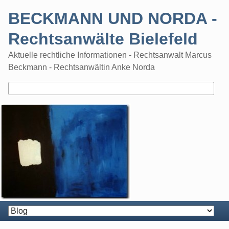
Skip
BECKMANN UND NORDA -
to
content
Rechtsanwälte Bielefeld
Aktuelle rechtliche Informationen - Rechtsanwalt Marcus
Beckmann - Rechtsanwältin Anke Norda