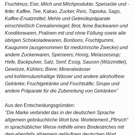
Fruchtmus; Eier, Milch und Milchprodukte; Speiseöle und -
fette; Kaffee, Tee, Kakao, Zucker, Reis, Tapioka, Sago,
Kaffee-Ersatzmittel; Mehle und Getreidepräparate
einschließlich Cerealienriegel; Brot, feine Backwaren und
Konditorwaren, Pralinen mit und ohne Füllung sowie alle
übrigen Schokoladewaren, Bonbons, Fruchtgummi,
Kaugummi (ausgenommen für medizinische Zwecke) und
andere Zuckerwaren, Speiseeis; Honig, Melassesirup;
Hefe, Backpulver, Salz, Senf, Essig, Saucen (Würzmittel),
Gewürze, Kühleis; Biere; Mineralwässer
und kohlensäurehaltige Wässer und andere alkoholfreie
Getränke; Fruchtgetränke und Fruchtsäfte; Sirupe und
andere Präparate für die Zubereitung von Getränken"
Aus den Entscheidungsgründen:
"Die Marke verbindet das in der deutschen Sprache
allgemein gebräuchliche Wort bzw. Wortelement „Pfirsich“
in sprachüblicher Weise mithilfe eines Bindestriches mit
dem ebenfalls allgemein geläufigen deutschen Wort