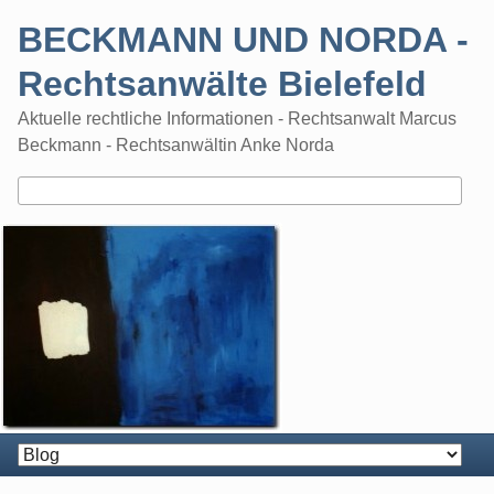
Skip
BECKMANN UND NORDA -
to
content
Rechtsanwälte Bielefeld
Aktuelle rechtliche Informationen - Rechtsanwalt Marcus
Beckmann - Rechtsanwältin Anke Norda