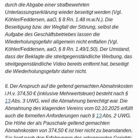
durch die Abgabe einer strafbewehrten
Unterlassungserklärung wieder beseitigt werden (Vgl.
Köhler/Feddersen, aaO, § 8 Rn. 1.48 m.w.N.). Die
Beseitigung bzw. der Wegfall der Störung, selbst die
Aufgabe des Geschäftsbetriebes lassen die
Wiederholungsgefahr allgemein nicht entfallen (Vgl.
Köhler/Feddersen, aaO, § 8 Rn. 1.49/1.50). Der Umstand,
dass der Beklagte die streitgegenständliche Werbung, das
streitgegenständliche Video bereits entfernt hat, beseitigt
die Wiederholungsgefahr daher nicht.
II. Der Anspruch auf die geltend gemachten Abmahnkosten
i.H.v. 374,50 € (inklusive Mehrwertsteuer) besteht nach §
13
Abs. 3 UWG, weil die Abmahnung berechtigt war. Die
Abmahnung des klagenden Vereins vom 02.10.2025 erfüllt
auch die formellen Anforderungen nach §
13
Abs. 2 UWG.
Die Höhe der als Pauschale geltend gemachten
Abmahnkosten von 374,50 € ist hier nicht zu beanstanden.
Sie liegt nach den Erfahrungen des erkennenden Gerichts