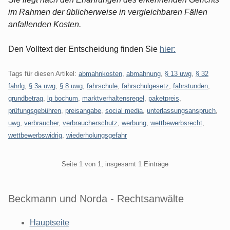
im Rahmen der üblicherweise in vergleichbaren Fällen
anfallenden Kosten.
Den Volltext der Entscheidung finden Sie
hier:
Tags für diesen Artikel:
abmahnkosten
,
abmahnung
,
§ 13 uwg
,
§ 32
fahrlg
,
§ 3a uwg
,
§ 8 uwg
,
fahrschule
,
fahrschulgesetz
,
fahrstunden
,
grundbetrag
,
lg bochum
,
marktverhaltensregel
,
paketpreis
,
prüfungsgebühren
,
preisangabe
,
social media
,
unterlassungsanspruch
,
uwg
,
verbraucher
,
verbraucherschutz
,
werbung
,
wettbewerbsrecht
,
wettbewerbswidrig
,
wiederholungsgefahr
Pagination
Seite 1 von 1, insgesamt 1 Einträge
Beckmann und Norda - Rechtsanwälte
Hauptseite