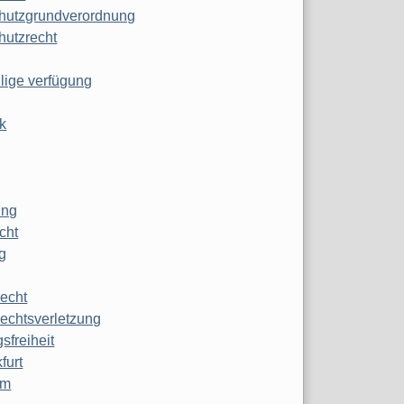
hutzgrundverordnung
hutzrecht
ilige verfügung
k
ung
echt
g
echt
echtsverletzung
sfreiheit
furt
mm