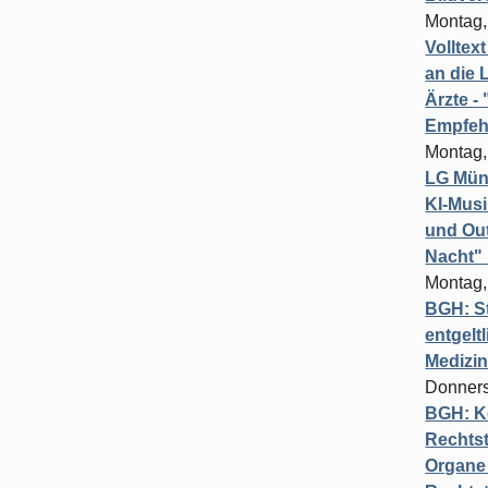
Montag,
Volltex
an die L
Ärzte 
Empfeh
Montag,
LG Münc
KI-Mus
und Out
Nacht"
Montag,
BGH: St
entgelt
Medizi
Donners
BGH: K
Rechtst
Organe 