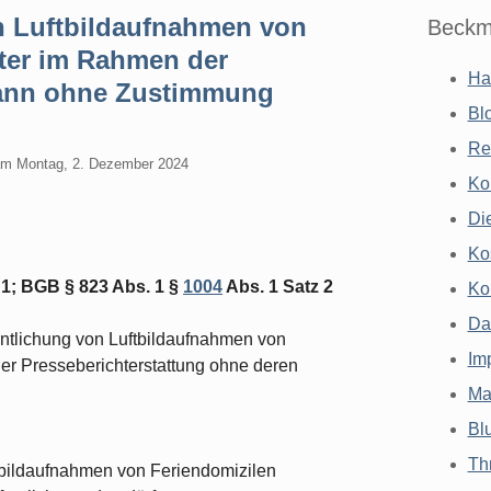
n Luftbildaufnahmen von
Beckm
ter im Rahmen der
Ha
kann ohne Zustimmung
Bl
Re
am
Montag, 2. Dezember 2024
Ko
Di
Ko
1; BGB § 823 Abs. 1 §
1004
Abs. 1 Satz 2
Ko
Da
entlichung von Luftbildaufnahmen von
Im
r Presseberichterstattung ohne deren
Ma
Bl
Th
tbildaufnahmen von Feriendomizilen