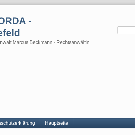
ORDA -
efeld
tsanwalt Marcus Beckmann - Rechtsanwältin
schutzerklärung
Hauptseite