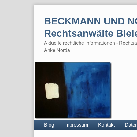
Skip
to
BECKMANN UND N
content
Rechtsanwälte Biel
Aktuelle rechtliche Informationen - Rech
Anke Norda
Blog
Impressum
Kontakt
Daten