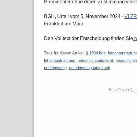
Prominenter ohne deren Zustimmung veröff
BGH, Urteil vom 5. November 2024 -
VI ZR
Frankfurt am Main
Den Volltext der Entscheidung finden Sie
h
Tags für diesen Artikel:
§ 1004 bgb
,
berichterstattun
luftbildaufnahmen
,
persönlichkeitsrecht
,
persönlichk
unterlassung
,
unterlassungsanspruch
Pagination
Seite 1 von 1, 