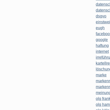
datensc
datensc
dsgvo
einstwe
eugh
faceboo
google
haftung
internet
irreführ
kartellr
löschun
marke
markenr
markenr
meinung
olg frank
olg ha