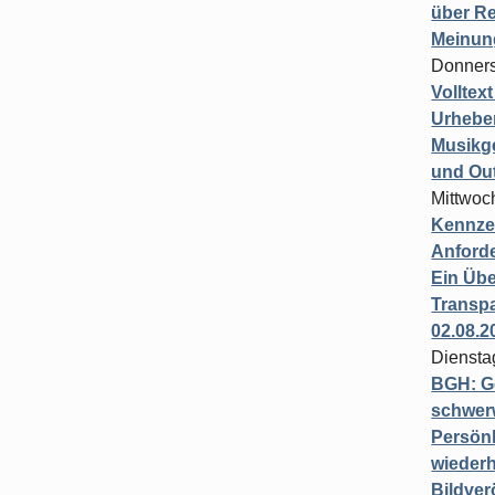
über Re
Meinun
Donners
Volltex
Urheber
Musikg
und Ou
Mittwoc
Kennzei
Anford
Ein Übe
Transpa
02.08.2
Diensta
BGH: G
schwer
Persönl
wiederh
Bildver