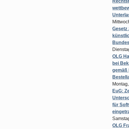
Rechts
wettbew
Unterl
Mittwoch
Gesetz
künstli
Bundesg
Diensta
OLG Ha
bei Bek
gemäß §
Bestel
Montag,
EuG: Z
Untersc
für Sof
einget
Samstag
OLG Fra