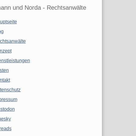
ann und Norda - Rechtsanwälte
uptseite
og
chtsanwälte
nzept
enstleistungen
sten
ntakt
tenschutz
pressum
stodon
uesky
reads