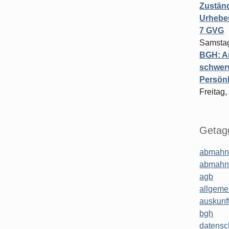
Zuständ
Urheber
7 GVG
Samstag
BGH: A
schwer
Persönl
Freitag,
Getagg
abmahn
abmahn
agb
allgeme
auskunf
bgh
datensc