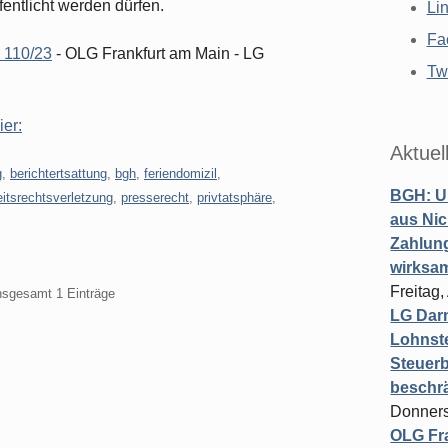
entlicht werden dürfen.
Li
Fa
 110/23
- OLG Frankfurt am Main - LG
Twi
ier:
Aktuel
g
,
berichtertsattung
,
bgh
,
feriendomizil
,
BGH: U
eitsrechtsverletzung
,
presserecht
,
privtatsphäre
,
aus Nic
Zahlun
wirksa
Freitag
insgesamt 1 Einträge
LG Darm
Lohnste
Steuerb
beschr
Donners
OLG Fra