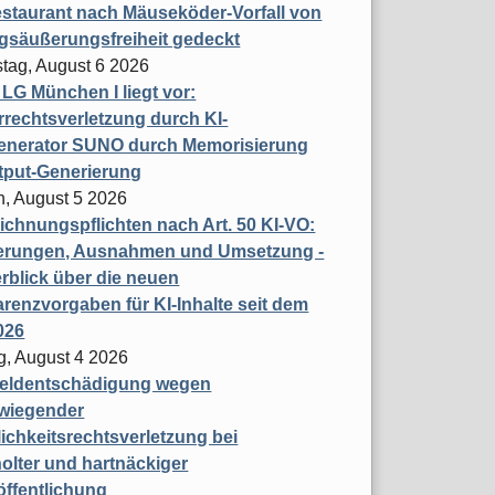
staurant nach Mäuseköder-Vorfall von
gsäußerungsfreiheit gedeckt
tag, August 6 2026
t LG München I liegt vor:
rechtsverletzung durch KI-
enerator SUNO durch Memorisierung
tput-Generierung
h, August 5 2026
chnungspflichten nach Art. 50 KI-VO:
erungen, Ausnahmen und Umsetzung -
rblick über die neuen
renzvorgaben für KI-Inhalte seit dem
026
g, August 4 2026
eldentschädigung wegen
wiegender
ichkeitsrechtsverletzung bei
olter und hartnäckiger
öffentlichung