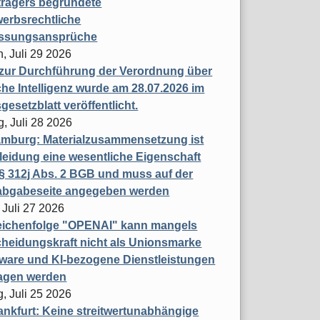
trägers begründete
erbsrechtliche
assungsansprüche
, Juli 29 2026
 zur Durchführung der Verordnung über
che Intelligenz wurde am 28.07.2026 im
esetzblatt veröffentlicht.
g, Juli 28 2026
mburg: Materialzusammensetzung ist
leidung eine wesentliche Eigenschaft
 312j Abs. 2 BGB und muss auf der
labgabeseite angegeben werden
 Juli 27 2026
eichenfolge "OPENAI" kann mangels
heidungskraft nicht als Unionsmarke
tware und KI-bezogene Dienstleistungen
ragen werden
, Juli 25 2026
nkfurt: Keine streitwertunabhängige