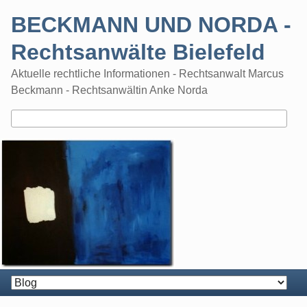
Skip
BECKMANN UND NORDA -
to
content
Rechtsanwälte Bielefeld
Aktuelle rechtliche Informationen - Rechtsanwalt Marcus
Beckmann - Rechtsanwältin Anke Norda