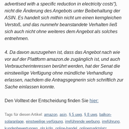
advertised with a specific reduction in electricity costs“),
nicht die Änderung des Angebots unter Beibehaltung der
ASIN. Es handelt sich mithin nicht um einen kerngleichen
Verstoß, und das nunmehr beanstandete Verhalten ließ
sich auch nicht ohne weiteres dem Angebot als solches
entnehmen.
4. Da davon auszugehen ist, dass das Angebot nach wie
vor auf der Plattform amazon.de zugänglich ist, und auch
Verbraucherinteressen berührt werden, hat der Senat die
einstweilige Verfügung ohne mündliche Verhandlung
erlassen, nachdem die Antragsgegnerin sich schriftlich zur
Sache einlassen konnte.
Den Volltext der Entscheidung finden Sie
hier:
Tags für diesen Artikel:
amazon
,
asin
,
§ 5 uwg
,
§ 8 uwg
,
balkon-
solaranlage
,
einstweilige verfügung
,
irreführende werbung
,
irreführung
,
kundenbewertungen
,
olg köln
,
online-handel
,
onlinemarktplatz
,