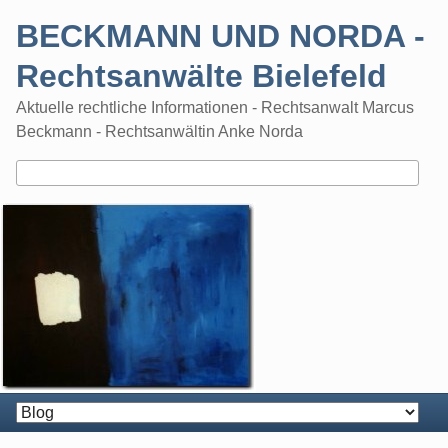
Skip
BECKMANN UND NORDA -
to
content
Rechtsanwälte Bielefeld
Aktuelle rechtliche Informationen - Rechtsanwalt Marcus
Beckmann - Rechtsanwältin Anke Norda