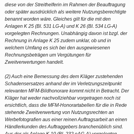
diese von der Streithelferin im Rahmen der Beauftragung
oder später ausdrücklich als weitere Nutzungsberechtigte
benannt worden wäre. Gleiches gilt für die mit den
Anlagen K 25 (Bl. 531 LG-A) und K 26 (Bl. 534 LG-A)
vorgelegten Rechnungen. Unabhängig davon ist bzgl. der
Rechnung in Anlage K 25 zudem unklar, ob und in
welchem Umfang es sich bei den ausgewiesenen
Rechnungsbeträgen um Vergütungen für
Zweitverwertungen handelt.
(2) Auch eine Bemessung des dem Kläger zustehenden
Schadensersatzes anhand der im Verletzungszeitpunkt
relevanten MFM-Bildhonorare kommt nicht in Betracht. Der
Kläger hat weder nachvollziehbar vorgetragen noch ist
ersichtlich, dass die MFM-Honorartabellen für die in Rede
stehende Zweitverwertung von Nutzungsrechten an
Werbefotografien aus einer reinen Auftragsarbeit an einen
Händlerkunden des Auftraggebers branchenüblich sind.
Aus der als Anlage K 10 (Bl. 232 eAG-A) vorgelegten