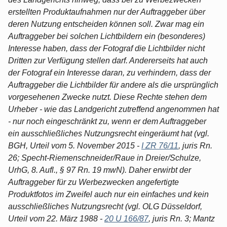
erstellten Produktaufnahmen nur der Auftraggeber über
deren Nutzung entscheiden können soll. Zwar mag ein
Auftraggeber bei solchen Lichtbildern ein (besonderes)
Interesse haben, dass der Fotograf die Lichtbilder nicht
Dritten zur Verfügung stellen darf. Andererseits hat auch
der Fotograf ein Interesse daran, zu verhindern, dass der
Auftraggeber die Lichtbilder für andere als die ursprünglich
vorgesehenen Zwecke nutzt. Diese Rechte stehen dem
Urheber - wie das Landgericht zutreffend angenommen hat
- nur noch eingeschränkt zu, wenn er dem Auftraggeber
ein ausschließliches Nutzungsrecht eingeräumt hat (vgl.
BGH, Urteil vom 5. November 2015 -
I ZR 76/11
, juris Rn.
26; Specht-Riemenschneider/Raue in Dreier/Schulze,
UrhG, 8. Aufl., § 97 Rn. 19 mwN). Daher erwirbt der
Auftraggeber für zu Werbezwecken angefertigte
Produktfotos im Zweifel auch nur ein einfaches und kein
ausschließliches Nutzungsrecht (vgl. OLG Düsseldorf,
Urteil vom 22. März 1988 -
20 U 166/87
, juris Rn. 3; Mantz