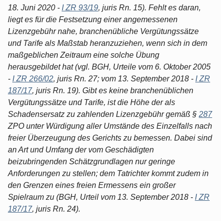
18. Juni 2020 -
I ZR 93/19
, juris Rn. 15). Fehlt es daran,
liegt es für die Festsetzung einer angemessenen
Lizenzgebühr nahe, branchenübliche Vergütungssätze
und Tarife als Maßstab heranzuziehen, wenn sich in dem
maßgeblichen Zeitraum eine solche Übung
herausgebildet hat (vgl. BGH, Urteile vom 6. Oktober 2005
-
I ZR 266/02
, juris Rn. 27; vom 13. September 2018 -
I ZR
187/17
, juris Rn. 19). Gibt es keine branchenüblichen
Vergütungssätze und Tarife, ist die Höhe der als
Schadensersatz zu zahlenden Lizenzgebühr gemäß §
287
ZPO unter Würdigung aller Umstände des Einzelfalls nach
freier Überzeugung des Gerichts zu bemessen. Dabei sind
an Art und Umfang der vom Geschädigten
beizubringenden Schätzgrundlagen nur geringe
Anforderungen zu stellen; dem Tatrichter kommt zudem in
den Grenzen eines freien Ermessens ein großer
Spielraum zu (BGH, Urteil vom 13. September 2018 -
I ZR
187/17
, juris Rn. 24).