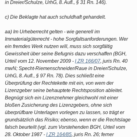
in Dreier/Schulze, UrhG, 8. Aufl., § 31 Rn. 146).
c) Die Beklagte hat auch schuldhaft gehandelt.
aa) Im Urheberrecht gelten - wie generell im
Immaterialgüterrecht - hohe Sorgfaltsanforderungen. Wer
ein fremdes Werk nutzen will, muss sich sorgfältig
Gewissheit über seine Befugnis dazu verschaffen (BGH,
Urteil vom 12. November 2009 -
I ZR 166/07
, juris Rn. 40
mwN; Specht-Riemenschneider/Raue in Dreier/Schulze,
UrhG, 8. Aufl., § 97 Rn. 78). Dies schließt eine
Überprüfung der Rechtekette mit ein, von wem der
Lizenzgeber seine behauptete Rechtsposition ableitet.
Begnügt sich ein Lizenznehmer gleichwohl mit einer
bloßen Zusicherung des Lizenzgebers, ohne sich
überprüfbare Unterlagen vorlegen zu lassen, so trägt er
grundsätzlich das Risiko; ebenso, wenn er die Rechtslage
falsch beurteilt (vgl. zum Vorstehenden BGH, Urteil vom
28. Oktober 1987 -
I ZR 164/85
, juris Rn. 26; ferner