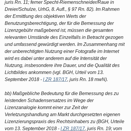
juris Rn. 11; ferner Specht-Riemenschneider/Raue in
Dreier/Schulze, UrhG, 8. Aufl., § 97 Rn. 82). Im Rahmen
der Ermittlung des objektiven Werts der
Benutzungsberechtigung, der für die Bemessung der
Lizenzgebühr maßgebend ist, müssen die gesamten
relevanten Umstände des Einzelfalls in Betracht gezogen
und umfassend gewürdigt werden. Im Zusammenhang mit
der unberechtigten Nutzung einer Fotografie im Internet
wird es dabei unter anderem auf die Intensität der
Nutzung, insbesondere ihre Dauer, und die Qualität des
Lichtbildes ankommen (vgl. BGH, Urteil vom 13.
September 2018 -
I ZR 187/17
, juris Rn. 18 mwN).
bb) Maßgebliche Bedeutung für die Bemessung des zu
leistenden Schadensersatzes im Wege der
Lizenzanalogie kommt einer zur Zeit der
Verletzungshandlung am Markt durchgesetzten eigenen
Lizenzierungspraxis des Rechtsinhabers zu (BGH, Urteile
vom 13. September 2018 -
I ZR 187/17
, juris Rn. 19; vom