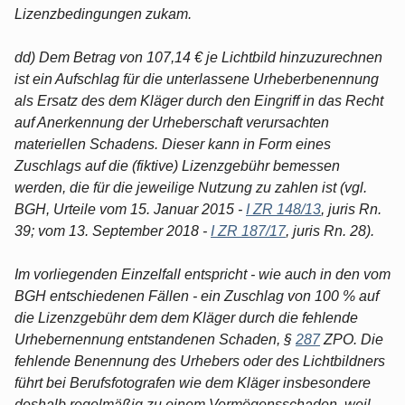
Lizenzbedingungen zukam.
dd) Dem Betrag von 107,14 € je Lichtbild hinzuzurechnen
ist ein Aufschlag für die unterlassene Urheberbenennung
als Ersatz des dem Kläger durch den Eingriff in das Recht
auf Anerkennung der Urheberschaft verursachten
materiellen Schadens. Dieser kann in Form eines
Zuschlags auf die (fiktive) Lizenzgebühr bemessen
werden, die für die jeweilige Nutzung zu zahlen ist (vgl.
BGH, Urteile vom 15. Januar 2015 -
I ZR 148/13
, juris Rn.
39; vom 13. September 2018 -
I ZR 187/17
, juris Rn. 28).
Im vorliegenden Einzelfall entspricht - wie auch in den vom
BGH entschiedenen Fällen - ein Zuschlag von 100 % auf
die Lizenzgebühr dem dem Kläger durch die fehlende
Urhebernennung entstandenen Schaden, §
287
ZPO. Die
fehlende Benennung des Urhebers oder des Lichtbildners
führt bei Berufsfotografen wie dem Kläger insbesondere
deshalb regelmäßig zu einem Vermögensschaden, weil