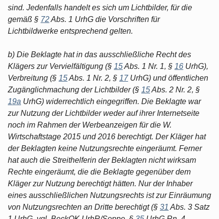
sind. Jedenfalls handelt es sich um Lichtbilder, für die
gemäß §
72
Abs. 1 UrhG die Vorschriften für
Lichtbildwerke entsprechend gelten.
b) Die Beklagte hat in das ausschließliche Recht des
Klägers zur Vervielfältigung (§
15
Abs. 1 Nr. 1, §
16
UrhG),
Verbreitung (§
15
Abs. 1 Nr. 2, §
17
UrhG) und öffentlichen
Zugänglichmachung der Lichtbilder (§
15
Abs. 2 Nr. 2, §
19a
UrhG) widerrechtlich eingegriffen. Die Beklagte war
zur Nutzung der Lichtbilder weder auf ihrer Internetseite
noch im Rahmen der Werbeanzeigen für die W.
Wirtschaftstage 2015 und 2016 berechtigt. Der Kläger hat
der Beklagten keine Nutzungsrechte eingeräumt. Ferner
hat auch die Streithelferin der Beklagten nicht wirksam
Rechte eingeräumt, die die Beklagte gegenüber dem
Kläger zur Nutzung berechtigt hätten. Nur der Inhaber
eines ausschließlichen Nutzungsrechts ist zur Einräumung
von Nutzungsrechten an Dritte berechtigt (§
31
Abs. 3 Satz
1 UrhG, vgl. BeckOK UrhR/Soppe, §
35
UrhG Rn. 4