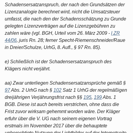
Schadensersatzanspruch, der nach den Grundsätzen der
Lizenzanalogie berechnet wird, nicht die Umsatzsteuer
umfasst, die nach den der Schadensschätzung zu Grunde
gelegten Lizenzverträgen auf die Lizenzgebühren zu
zahlen wäre (vgl. BGH, Urteil vom 26. März 2009 -
I ZR
44/06
, juris Rn. 28; ferner Specht-Riemenschneider/Raue
in Dreier/Schulze, UrhG, 8. Aufl., § 97 Rn. 85).
e) Schließlich ist der Schadensersatzanspruch des
Klägers nicht verjährt.
aa) Zwar unterliegen Schadensersatzansprüche gemäß §
97
Abs. 2 UrhG nach §
102
Satz 1 UrhG der regelmäßigen
dreijährigen Verjährungsfrist nach §§
195
,
199
Abs. 1
BGB. Diese ist auch bereits verstrichen, ohne dass die
Frist zuvor wirksam gehemmt worden wäre. Der Kläger
erfuhr über die V. UG nach seinem eigenen Vortrag
erstmals im November 2017 über die behauptete
unberechtigte Nutzung der Lichtbilder auf der Internetseite