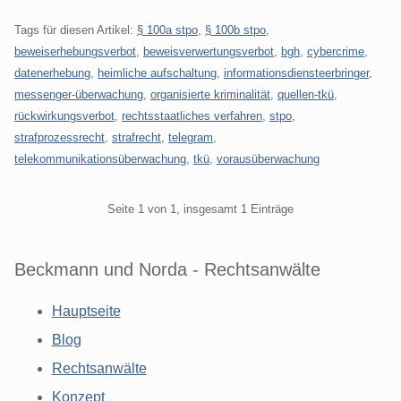
Tags für diesen Artikel:
§ 100a stpo
,
§ 100b stpo
,
beweiserhebungsverbot
,
beweisverwertungsverbot
,
bgh
,
cybercrime
,
datenerhebung
,
heimliche aufschaltung
,
informationsdiensteerbringer
,
messenger-überwachung
,
organisierte kriminalität
,
quellen-tkü
,
rückwirkungsverbot
,
rechtsstaatliches verfahren
,
stpo
,
strafprozessrecht
,
strafrecht
,
telegram
,
telekommunikationsüberwachung
,
tkü
,
vorausüberwachung
Pagination
Seite 1 von 1, insgesamt 1 Einträge
Beckmann und Norda - Rechtsanwälte
Hauptseite
Blog
Rechtsanwälte
Konzept