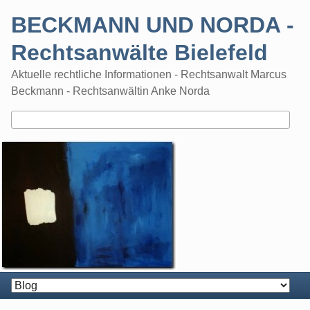
Skip
BECKMANN UND NORDA -
to
content
Rechtsanwälte Bielefeld
Aktuelle rechtliche Informationen - Rechtsanwalt Marcus
Beckmann - Rechtsanwältin Anke Norda