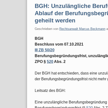
BGH: Unzulängliche Beru
Ablauf der Berufungsbegr
geheilt werden
Geschrieben von
Rechtsanwalt Marcus Beckmann
BGH
Beschluss vom 07.10.2021
III ZB 50/20
Berufungsbegründungsfrist, unzuläng
ZPO §
520
Abs. 2
Der BGH hat entschieden, dass eine unzu
der Berufungsbegründungsfrist nicht mehr 
Leitsatz des BGH:
Eine unzulängliche Berufungsbegründung 
Berufungsbegründungsfrist (§
520
Abs. 2 Z