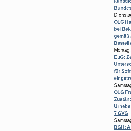
künstli
Bundesg
Diensta
OLG Ha
bei Bek
gemäß §
Bestel
Montag,
EuG: Z
Untersc
für Sof
einget
Samstag
OLG Fra
Zuständ
Urheber
7 GVG
Samstag
BGH: A