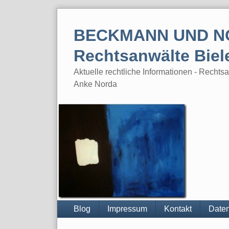
Skip
to
BECKMANN UND N
content
Rechtsanwälte Biel
Aktuelle rechtliche Informationen - Rech
Anke Norda
Blog
Impressum
Kontakt
Daten