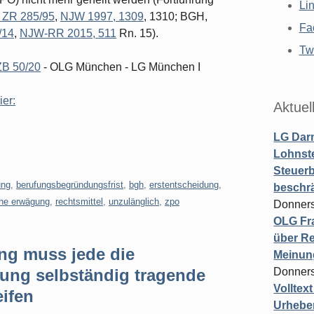
Li
II ZR 285/95
,
NJW 1997, 1309
, 1310; BGH,
Fa
/14
,
NJW-RR 2015, 511
Rn. 15).
Twi
 ZB 50/20
- OLG München - LG München I
ier:
Aktuel
LG Darm
Lohnste
Steuerb
ung
,
berufungsbegründungsfrist
,
bgh
,
erstentscheidung
,
beschr
che erwägung
,
rechtsmittel
,
unzulänglich
,
zpo
Donners
OLG Fra
über Re
g muss jede die
Meinun
dung selbständig tragende
Donners
Volltex
ifen
Urheber