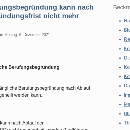
fungsbegründung kann nach
Beckm
ündungsfrist nicht mehr
Ha
Bl
am
Montag, 6. Dezember 2021
Re
Ko
Di
liche Berufungsbegründung
Ko
Ko
Da
längliche Berufungsbegründung nach Ablauf
geheilt werden kann.
Im
Ma
Bl
kann nach Ablauf der
Th
PO) nicht mehr geheilt werden (Fortführung