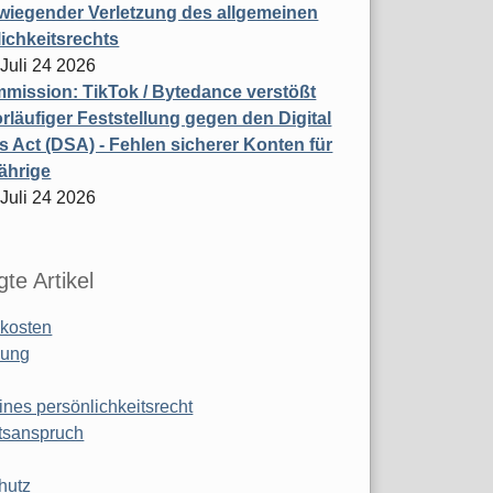
wiegender Verletzung des allgemeinen
ichkeitsrechts
 Juli 24 2026
ission: TikTok / Bytedance verstößt
rläufiger Feststellung gegen den Digital
s Act (DSA) - Fehlen sicherer Konten für
ährige
 Juli 24 2026
te Artikel
kosten
ung
ines persönlichkeitsrecht
tsanspruch
hutz