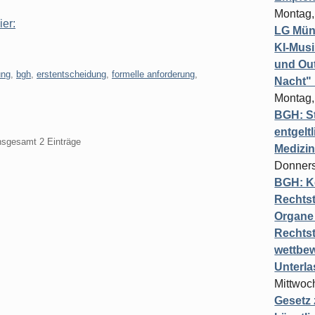
Montag,
ier:
LG Münc
KI-Mus
und Out
ung
,
bgh
,
erstentscheidung
,
formelle anforderung
,
Nacht"
Montag,
BGH: St
entgelt
insgesamt 2 Einträge
Medizi
Donners
BGH: K
Rechtst
Organe 
Rechts
wettbew
Unterl
Mittwoch
Gesetz