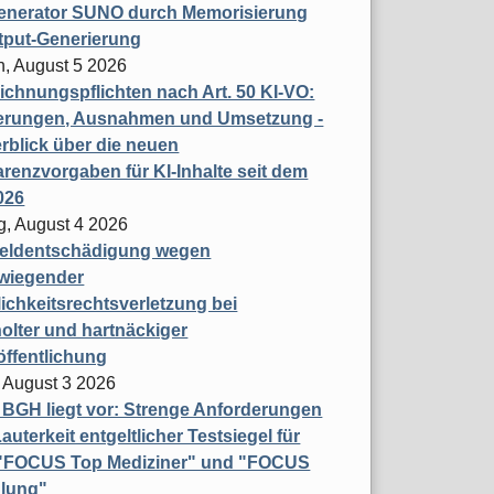
enerator SUNO durch Memorisierung
tput-Generierung
h, August 5 2026
chnungspflichten nach Art. 50 KI-VO:
erungen, Ausnahmen und Umsetzung -
rblick über die neuen
renzvorgaben für KI-Inhalte seit dem
026
g, August 4 2026
eldentschädigung wegen
wiegender
ichkeitsrechtsverletzung bei
olter und hartnäckiger
öffentlichung
 August 3 2026
t BGH liegt vor: Strenge Anforderungen
auterkeit entgeltlicher Testsiegel für
- "FOCUS Top Mediziner" und "FOCUS
lung"