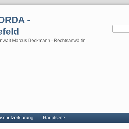
ORDA -
efeld
tsanwalt Marcus Beckmann - Rechtsanwältin
schutzerklärung
Hauptseite