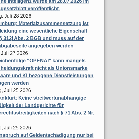
che Intelligenz wurde am 28.07.2026 im
esetzblatt veröffentlicht.
g, Juli 28 2026
mburg: Materialzusammensetzung ist
leidung eine wesentliche Eigenschaft
 312j Abs. 2 BGB und muss auf der
labgabeseite angegeben werden
 Juli 27 2026
eichenfolge "OPENAI" kann mangels
heidungskraft nicht als Unionsmarke
tware und KI-bezogene Dienstleistungen
ragen werden
, Juli 25 2026
nkfurt: Keine streitwertunabhängige
igkeit der Landgerichte für
rechtsstreitigkeiten nach § 71 Abs. 2 Nr.
, Juli 25 2026
nspruch auf Geldentschädigung nur bei