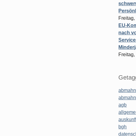
schwer
Persönl
Freitag,
EU-Komm
nach vo
Service
Minderj
Freitag,
Getagg
abmahn
abmahn
agb
allgeme
auskunf
bgh
datensc