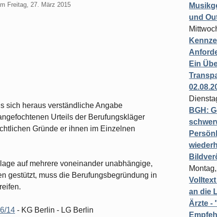
am
Freitag, 27. März 2015
Musikg
und Ou
Mittwoc
Kennzei
Anford
Ein Übe
Transpa
02.08.2
Diensta
s sich heraus verständliche Angabe
BGH: G
angefochtenen Urteils der Berufungskläger
schwer
chtlichen Gründe er ihnen im Einzelnen
Persönl
wiederh
Bildver
 Klage auf mehrere voneinander unabhängige,
Montag,
en gestützt, muss die Berufungsbegründung in
Volltex
eifen.
an die L
Ärzte 
 6/14
- KG Berlin - LG Berlin
Empfeh