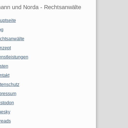
ann und Norda - Rechtsanwälte
uptseite
og
chtsanwälte
nzept
enstleistungen
sten
ntakt
tenschutz
pressum
stodon
uesky
reads