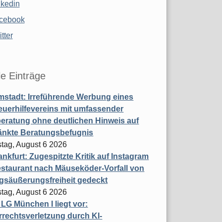
nkedin
cebook
tter
le Einträge
stadt: Irreführende Werbung eines
uerhilfevereins mit umfassender
eratung ohne deutlichen Hinweis auf
änkte Beratungsbefugnis
tag, August 6 2026
nkfurt: Zugespitzte Kritik auf Instagram
staurant nach Mäuseköder-Vorfall von
gsäußerungsfreiheit gedeckt
tag, August 6 2026
t LG München I liegt vor:
rechtsverletzung durch KI-