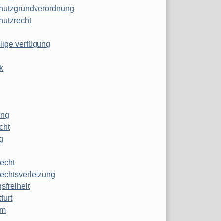
hutzgrundverordnung
hutzrecht
ilige verfügung
k
ung
echt
g
echt
echtsverletzung
sfreiheit
furt
mm