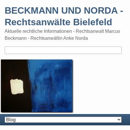
Skip
BECKMANN UND NORDA -
to
content
Rechtsanwälte Bielefeld
Aktuelle rechtliche Informationen - Rechtsanwalt Marcus
Beckmann - Rechtsanwältin Anke Norda