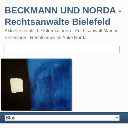
Skip
BECKMANN UND NORDA -
to
content
Rechtsanwälte Bielefeld
Aktuelle rechtliche Informationen - Rechtsanwalt Marcus
Beckmann - Rechtsanwältin Anke Norda