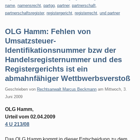
name
,
namensrecht
,
partgg
,
partner
,
partnerschaft
,
partnerschaftsregister
,
registergericht
,
registerrecht
,
und partner
OLG Hamm: Fehlen von
Umsatzsteuer-
Identifikationsnummer bzw der
Handelsregisternummer und des
Registergerichts ist ein
abmahnfähiger Wettbwerbsverstoß
Geschrieben von
Rechtsanwalt Marcus Beckmann
am
Mittwoch, 3.
Juni 2009
OLG Hamm,
Urteil vom 02.04.2009
4 U 213/08
Das OLG Hamm kommt in dieser Entscheidung zu dem