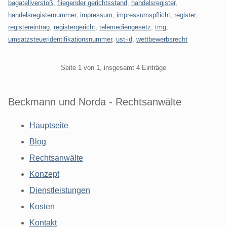
bagatellverstoß
,
fliegender gerichtsstand
,
handelsregister
,
handelsregisternummer
,
impressum
,
impressumspflicht
,
register
,
registereintrag
,
registergericht
,
telemediengesetz
,
tmg
,
umsatzsteueridentifikationsnummer
,
ust-id
,
wettbewerbsrecht
Pagination
Seite 1 von 1, insgesamt 4 Einträge
Beckmann und Norda - Rechtsanwälte
Hauptseite
Blog
Rechtsanwälte
Konzept
Dienstleistungen
Kosten
Kontakt