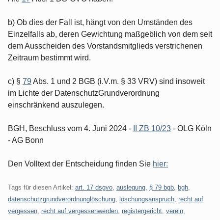
b) Ob dies der Fall ist, hängt von den Umständen des
Einzelfalls ab, deren Gewichtung maßgeblich von dem seit
dem Ausscheiden des Vorstandsmitglieds verstrichenen
Zeitraum bestimmt wird.
c) §
79
Abs. 1 und 2 BGB (i.V.m. § 33 VRV) sind insoweit
im Lichte der DatenschutzGrundverordnung
einschränkend auszulegen.
BGH, Beschluss vom 4. Juni 2024 -
II ZB 10/23
- OLG Köln
- AG Bonn
Den Volltext der Entscheidung finden Sie
hier:
Tags für diesen Artikel:
art. 17 dsgvo
,
auslegung
,
§ 79 bgb
,
bgh
,
datenschutzgrundverordnunglöschung
,
löschungsanspruch
,
recht auf
vergessen
,
recht auf vergessenwerden
,
registergericht
,
verein
,