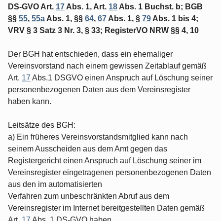
DS-GVO Art.
17
Abs. 1, Art.
18
Abs. 1 Buchst. b; BGB
§§
55
,
55a
Abs. 1, §§
64
,
67
Abs. 1, §
79
Abs. 1 bis 4;
VRV § 3 Satz 3 Nr. 3, § 33; RegisterVO NRW §§ 4, 10
Der BGH hat entschieden, dass ein ehemaliger
Vereinsvorstand nach einem gewissen Zeitablauf gemäß
Art.
17
Abs.1 DSGVO einen Anspruch auf Löschung seiner
personenbezogenen Daten aus dem Vereinsregister
haben kann.
Leitsätze des BGH:
a) Ein früheres Vereinsvorstandsmitglied kann nach
seinem Ausscheiden aus dem Amt gegen das
Registergericht einen Anspruch auf Löschung seiner im
Vereinsregister eingetragenen personenbezogenen Daten
aus den im automatisierten
Verfahren zum unbeschränkten Abruf aus dem
Vereinsregister im Internet bereitgestellten Daten gemäß
Art.
17
Abs. 1 DS-GVO haben.