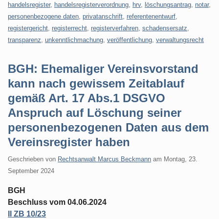
handelsregister
,
handelsregisterverordnung
,
hrv
,
löschungsantrag
,
notar
,
personenbezogene daten
,
privatanschrift
,
referentenentwurf
,
registergericht
,
registerrecht
,
registerverfahren
,
schadensersatz
,
transparenz
,
unkenntlichmachung
,
veröffentlichung
,
verwaltungsrecht
BGH: Ehemaliger Vereinsvorstand
kann nach gewissem Zeitablauf
gemäß Art. 17 Abs.1 DSGVO
Anspruch auf Löschung seiner
personenbezogenen Daten aus dem
Vereinsregister haben
Geschrieben von
Rechtsanwalt Marcus Beckmann
am
Montag, 23.
September 2024
BGH
Beschluss vom 04.06.2024
II ZB 10/23