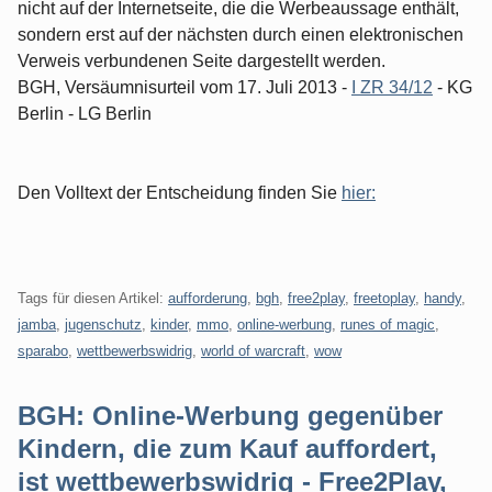
nicht auf der Internetseite, die die Werbeaussage enthält,
sondern erst auf der nächsten durch einen elektronischen
Verweis verbundenen Seite dargestellt werden.
BGH, Versäumnisurteil vom 17. Juli 2013 -
I ZR 34/12
- KG
Berlin - LG Berlin
Den Volltext der Entscheidung finden Sie
hier:
Tags für diesen Artikel:
aufforderung
,
bgh
,
free2play
,
freetoplay
,
handy
,
jamba
,
jugenschutz
,
kinder
,
mmo
,
online-werbung
,
runes of magic
,
sparabo
,
wettbewerbswidrig
,
world of warcraft
,
wow
BGH: Online-Werbung gegenüber
Kindern, die zum Kauf auffordert,
ist wettbewerbswidrig - Free2Play,