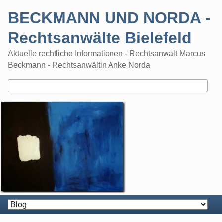
Skip
BECKMANN UND NORDA -
to
content
Rechtsanwälte Bielefeld
Aktuelle rechtliche Informationen - Rechtsanwalt Marcus
Beckmann - Rechtsanwältin Anke Norda