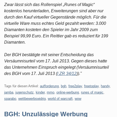
Zwar lässt sich das Rollenspiel „Runes of Magic“
kostenlos herunterladen, Erweiterungen sind aber nur
durch den Kauf virtueller Gegenstände möglich. Für die
virtuelle Ware muss echtes Geld gezahlt werden: 3.000
Diamanten kosteten den Spieler im Jahr 2009 zum
Beispiel 99,99 Euro. Ein Reittier gab es reduziert für 199
Diamanten.
Der BGH bestätigte mit seiner Entscheidung das
Versäumnisurteil vom 17. Juli 2013. Gegen dieses hatte
das Unternehmen Einspruch eingelegt (Versäumnisurteil
des BGH vom 17. Juli 2013 (
I ZR 34/12
))."
Tags für diesen Artikel:
aufforderung
,
bgh
,
free2play
,
freetoplay
,
handy
,
jamba
,
jugenschutz
,
kinder
,
mmo
,
online-werbung
,
runes of magic
,
sparabo
,
wettbewerbswidrig
,
world of warcraft
,
wow
BGH: Unzulässige Werbung