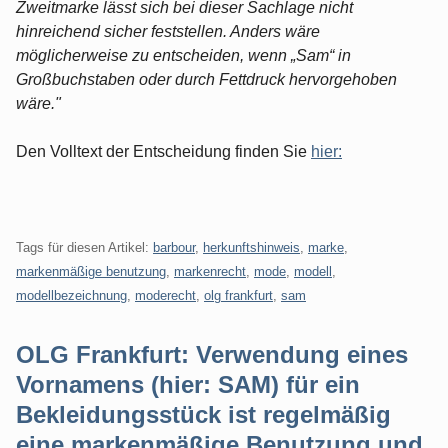
Zweitmarke lässt sich bei dieser Sachlage nicht
hinreichend sicher feststellen. Anders wäre
möglicherweise zu entscheiden, wenn „Sam“ in
Großbuchstaben oder durch Fettdruck hervorgehoben
wäre."
Den Volltext der Entscheidung finden Sie
hier:
Tags für diesen Artikel:
barbour
,
herkunftshinweis
,
marke
,
markenmäßige benutzung
,
markenrecht
,
mode
,
modell
,
modellbezeichnung
,
moderecht
,
olg frankfurt
,
sam
OLG Frankfurt: Verwendung eines
Vornamens (hier: SAM) für ein
Bekleidungsstück ist regelmäßig
eine markenmäßige Benutzung und