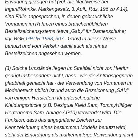
Erwägung gezogen hat (vgl. die Nachweise bei
Ingerl/Rohnke, Markengesetz, 3. Aufl., Rdz. 196 zu § 14),
sind Fälle angesprochen, in denen gebräuchliche
Vornamen im Rahmen eines branchenüblichen
Bestellzeichensystems (etwa „Gaby“ für Damenschuhe;
vgl. BGH
GRUR 1988, 307
- Gaby) in dieser Weise
benutzt und vom Verkehr damit auch als reines
Bestellzeichen angesehen werden.
(3) Solche Umstände liegen im Streitfall nicht vor. Hierfür
genügt insbesondere nicht, dass - wie die Antragsgegnerin
glaubhaft gemacht hat - die Verwendung von Vornamen im
Modebereich üblich ist und auch die Bezeichnung „SAM“
von einigen Herstellern für unterschiedliche
Kleidungsstücke (z.B. Desigual Kleid Sam, TommyHilfiger
Herrenhemd Sam, Anlage AG10) verwendet wird. Die
Funktion, dass das angegriffene Zeichen zur
Kennzeichnung eines bestimmten Modells benutzt wird,
steht der Einordnung als markenmäßige Verwendung nicht