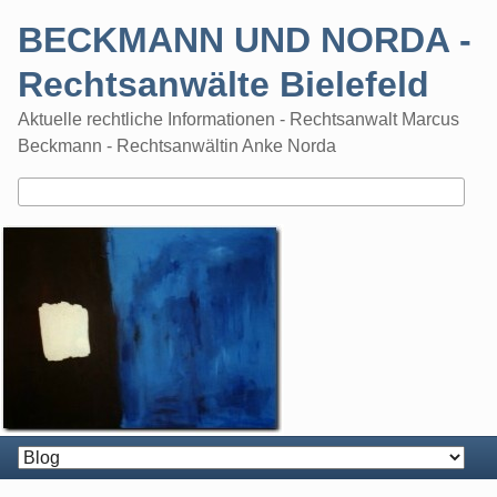
Skip
BECKMANN UND NORDA -
to
content
Rechtsanwälte Bielefeld
Aktuelle rechtliche Informationen - Rechtsanwalt Marcus
Beckmann - Rechtsanwältin Anke Norda