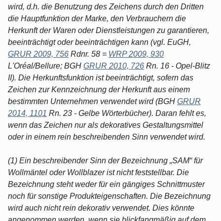
wird, d.h. die Benutzung des Zeichens durch den Dritten
die Hauptfunktion der Marke, den Verbrauchern die
Herkunft der Waren oder Dienstleistungen zu garantieren,
beeinträchtigt oder beeinträchtigen kann (vgl. EuGH,
GRUR 2009, 756
Rdnr. 58 =
WRP 2009, 930
L'Oréal/Bellure; BGH
GRUR 2010, 726
Rn. 16 - Opel-Blitz
II). Die Herkunftsfunktion ist beeinträchtigt, sofern das
Zeichen zur Kennzeichnung der Herkunft aus einem
bestimmten Unternehmen verwendet wird (BGH
GRUR
2014, 1101
Rn. 23 - Gelbe Wörterbücher). Daran fehlt es,
wenn das Zeichen nur als dekoratives Gestaltungsmittel
oder in einem rein beschreibenden Sinn verwendet wird.
(1) Ein beschreibender Sinn der Bezeichnung „SAM“ für
Wollmäntel oder Wollblazer ist nicht feststellbar. Die
Bezeichnung steht weder für ein gängiges Schnittmuster
noch für sonstige Produkteigenschaften. Die Bezeichnung
wird auch nicht rein dekorativ verwendet. Dies könnte
angenommen werden, wenn sie blickfangmäßig auf dem