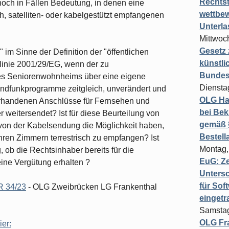
Rechts
noch in Fällen Bedeutung, in denen eine
wettbew
h, satelliten- oder kabelgestützt empfangenen
Unterl
Mittwoch
Gesetz
 im Sinne der Definition der "öffentlichen
künstli
linie 2001/29/EG, wenn der zu
Bundesg
es Seniorenwohnheims über eine eigene
Diensta
dfunkprogramme zeitgleich, unverändert und
OLG Ha
vorhandenen Anschlüsse für Fernsehen und
bei Bek
weitersendet? Ist für diese Beurteilung von
gemäß §
on der Kabelsendung die Möglichkeit haben,
Bestel
ren Zimmern terrestrisch zu empfangen? Ist
Montag,
, ob die Rechtsinhaber bereits für die
EuG: Z
ine Vergütung erhalten ?
Untersc
für Sof
R 34/23
- OLG Zweibrücken LG Frankenthal
einget
Samstag
OLG Fra
ier: