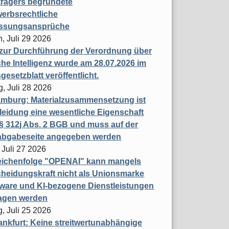
trägers begründete
erbsrechtliche
assungsansprüche
, Juli 29 2026
 zur Durchführung der Verordnung über
che Intelligenz wurde am 28.07.2026 im
esetzblatt veröffentlicht.
g, Juli 28 2026
mburg: Materialzusammensetzung ist
leidung eine wesentliche Eigenschaft
 312j Abs. 2 BGB und muss auf der
labgabeseite angegeben werden
 Juli 27 2026
eichenfolge "OPENAI" kann mangels
heidungskraft nicht als Unionsmarke
tware und KI-bezogene Dienstleistungen
ragen werden
, Juli 25 2026
nkfurt: Keine streitwertunabhängige