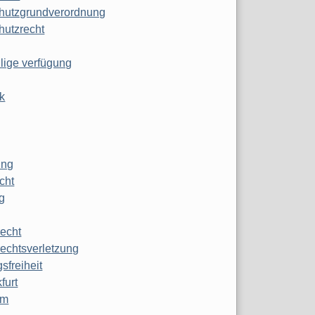
hutzgrundverordnung
hutzrecht
ilige verfügung
k
ung
echt
g
echt
echtsverletzung
sfreiheit
furt
mm