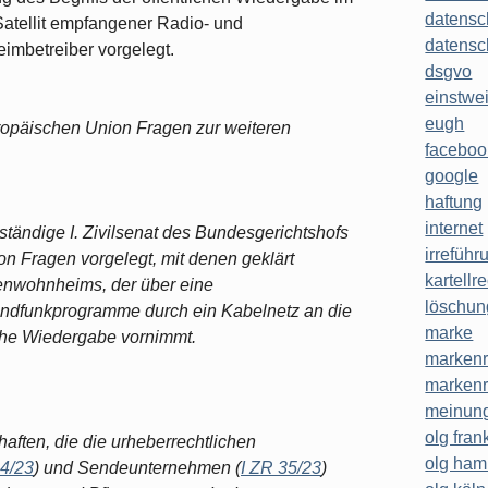
datensc
atellit empfangener Radio- und
datensc
mbetreiber vorgelegt.
dsgvo
einstwe
eugh
uropäischen Union Fragen zur weiteren
faceboo
google
haftung
internet
ständige I. Zivilsenat des Bundesgerichtshofs
irreführ
n Fragen vorgelegt, mit denen geklärt
kartellr
renwohnheims, der über eine
löschun
ndfunkprogramme durch ein Kabelnetz an die
marke
che Wiedergabe vornimmt.
markenr
markenr
meinung
olg frank
aften, die die urheberrechtlichen
olg ha
34/23
) und Sendeunternehmen (
I ZR 35/23
)