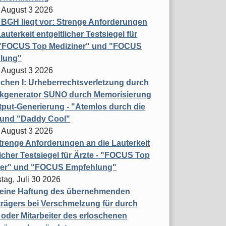
 August 3 2026
t BGH liegt vor: Strenge Anforderungen
auterkeit entgeltlicher Testsiegel für
- "FOCUS Top Mediziner" und "FOCUS
lung"
 August 3 2026
hen I: Urheberrechtsverletzung durch
ikgenerator SUNO durch Memorisierung
put-Generierung - "Atemlos durch die
 und "Daddy Cool"
 August 3 2026
renge Anforderungen an die Lauterkeit
licher Testsiegel für Ärzte - "FOCUS Top
ner" und "FOCUS Empfehlung"
tag, Juli 30 2026
eine Haftung des übernehmenden
rägers bei Verschmelzung für durch
oder Mitarbeiter des erloschenen