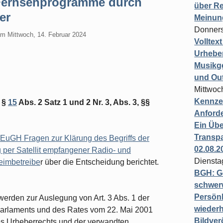
Fernsehprogramme durch
über Re
er
Meinun
Donners
am
Mittwoch, 14. Februar 2024
Volltex
Urheber
Musikg
und Ou
Mittwoc
Kennzei
G §
15
Abs. 2 Satz 1 und 2 Nr. 3, Abs. 3, §§
Anford
Ein Übe
Transpa
EuGH Fragen zur Klärung des Begriffs der
02.08.2
g per Satellit empfangener Radio- und
Diensta
imbetreibe
r über die Entscheidung berichtet.
BGH: G
schwer
Persönl
erden zur Auslegung von Art. 3 Abs. 1 der
wiederh
Parlaments und des Rates vom 22. Mai 2001
Bildver
es Urheberrechts und der verwandten