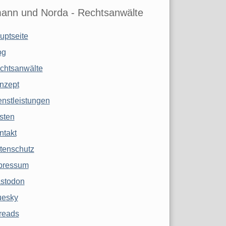
ann und Norda - Rechtsanwälte
uptseite
og
chtsanwälte
nzept
enstleistungen
sten
ntakt
tenschutz
pressum
stodon
uesky
reads