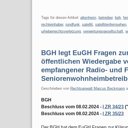
Tags für diesen Artikel:
altenheim
,
betreiber
,
bgh
,
fe
rechteinhaber
,
rundfunk
,
satellit
,
satellitenfernsehen
urheberrechtsverletzung
,
verwertungsgesellschaft
,
w
BGH legt EuGH Fragen zur 
öffentlichen Wiedergabe vor
empfangener Radio- und 
Seniorenwohnheimbetreib
Geschrieben von
Rechtsanwalt Marcus Beckmann
BGH
Beschluss vom 08.02.2024 -
I ZR 34/23
(
Beschluss vom 08.02.2024 -
I ZR 35/23
Der BGH hat dem EuGH Fragen zur Klärung 