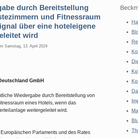
abe durch Bereitstellung
Beckm
stezimmern und Fitnessraum
Ha
gnal über eine hoteleigene
Bl
eleitet wird
Re
am
Samstag, 13. April 2024
Ko
Di
Ko
 Deutschland GmbH
Ko
Da
tliche Wiedergabe durch Bereitstellung von
Im
itnessraum eines Hotels, wenn das
teilanlage weitergeleitet wird.
Ma
Bl
Th
es Europäischen Parlaments und des Rates