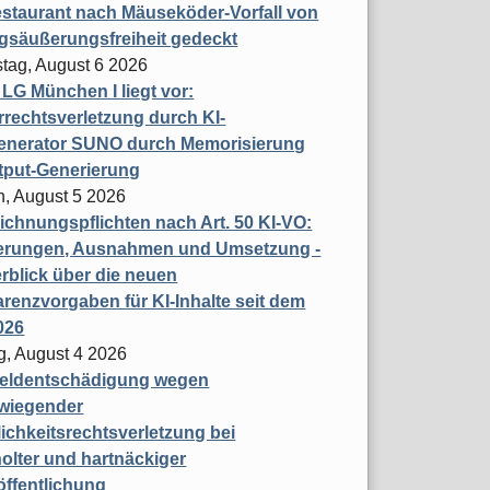
staurant nach Mäuseköder-Vorfall von
gsäußerungsfreiheit gedeckt
tag, August 6 2026
t LG München I liegt vor:
rechtsverletzung durch KI-
enerator SUNO durch Memorisierung
tput-Generierung
h, August 5 2026
chnungspflichten nach Art. 50 KI-VO:
erungen, Ausnahmen und Umsetzung -
rblick über die neuen
renzvorgaben für KI-Inhalte seit dem
026
g, August 4 2026
eldentschädigung wegen
wiegender
ichkeitsrechtsverletzung bei
olter und hartnäckiger
öffentlichung