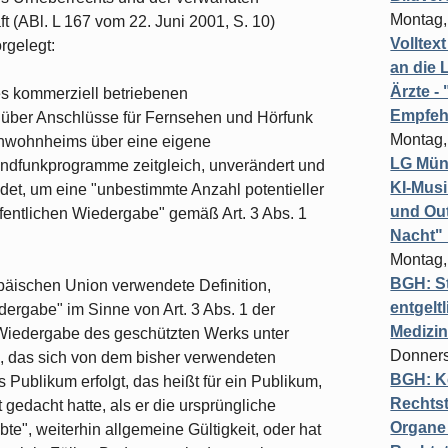
Montag,
t (ABl. L 167 vom 22. Juni 2001, S. 10)
Volltex
rgelegt:
an die L
Ärzte 
es kommerziell betriebenen
Empfeh
 über Anschlüsse für Fernsehen und Hörfunk
Montag,
renwohnheims über eine eigene
LG Münc
dfunkprogramme zeitgleich, unverändert und
KI-Mus
det, um eine "unbestimmte Anzahl potentieller
und Out
ffentlichen Wiedergabe" gemäß Art. 3 Abs. 1
Nacht"
Montag,
BGH: St
opäischen Union verwendete Definition,
entgelt
dergabe" im Sinne von Art. 3 Abs. 1 der
Medizi
e Wiedergabe des geschützten Werks unter
Donners
, das sich von dem bisher verwendeten
BGH: K
 Publikum erfolgt, das heißt für ein Publikum,
Rechtst
 gedacht hatte, als er die ursprüngliche
Organe 
te", weiterhin allgemeine Gültigkeit, oder hat