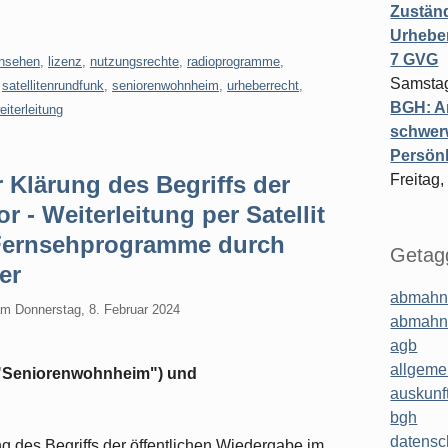
Zuständ
Urheber
7 GVG
rnsehen
,
lizenz
,
nutzungsrechte
,
radioprogramme
,
Samstag
,
satellitenrundfunk
,
seniorenwohnheim
,
urheberrecht
,
BGH: A
eiterleitung
schwer
Persönl
Klärung des Begriffs der
Freitag,
 - Weiterleitung per Satellit
Fernsehprogramme durch
Getagg
er
abmahn
am
Donnerstag, 8. Februar 2024
abmahn
agb
allgeme
"Seniorenwohnheim") und
auskunf
bgh
datensc
des Begriffs der öffentlichen Wiedergabe im