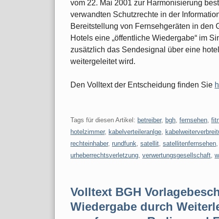
vom 22. Mai 2001 zur Harmonisierung best
verwandten Schutzrechte in der Information
Bereitstellung von Fernsehgeräten in den
Hotels eine „öffentliche Wiedergabe“ im S
zusätzlich das Sendesignal über eine hote
weitergeleitet wird.
Den Volltext der Entscheidung finden Sie
h
Tags für diesen Artikel:
betreiber
,
bgh
,
fernsehen
,
fi
hotelzimmer
,
kabelverteileranlge
,
kabelweiterverbrei
rechteinhaber
,
rundfunk
,
satellit
,
satellitenfernsehen
urheberrechtsverletzung
,
verwertungsgesellschaft
,
w
Volltext BGH Vorlagebesch
Wiedergabe durch Weiterlei