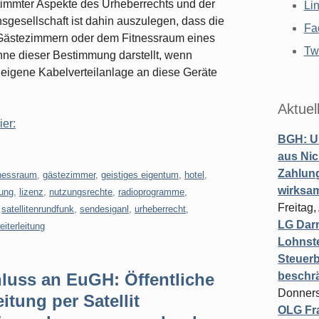
immter Aspekte des Urheberrechts und der
Li
sgesellschaft ist dahin auszulegen, dass die
Fa
 Gästezimmern oder dem Fitnessraum eines
Twi
inne dieser Bestimmung darstellt, wenn
leigene Kabelverteilanlage an diese Geräte
Aktuel
ier:
BGH: U
aus Nic
Zahlun
tnessraum
,
gästezimmer
,
geistiges eigentum
,
hotel
,
wirksa
tung
,
lizenz
,
nutzungsrechte
,
radioprogramme
,
Freitag
,
satellitenrundfunk
,
sendesiganl
,
urheberrecht
,
LG Darm
eiterleitung
Lohnste
Steuerb
luss an EuGH: Öffentliche
beschr
Donners
tung per Satellit
OLG Fra