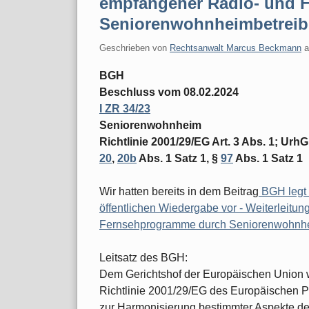
empfangener Radio- und 
Seniorenwohnheimbetreib
Geschrieben von
Rechtsanwalt Marcus Beckmann
BGH
Beschluss vom 08.02.2024
I ZR 34/23
Seniorenwohnheim
Richtlinie 2001/29/EG Art. 3 Abs. 1; Urh
20
,
20b
Abs. 1 Satz 1, §
97
Abs. 1 Satz 1
Wir hatten bereits in dem Beitrag
BGH legt 
öffentlichen Wiedergabe vor - Weiterleitun
Fernsehprogramme durch Seniorenwohnhe
Leitsatz des BGH:
Dem Gerichtshof der Europäischen Union w
Richtlinie 2001/29/EG des Europäischen 
zur Harmonisierung bestimmter Aspekte d