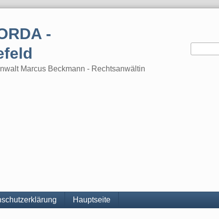
ORDA -
efeld
tsanwalt Marcus Beckmann - Rechtsanwältin
schutzerklärung
Hauptseite