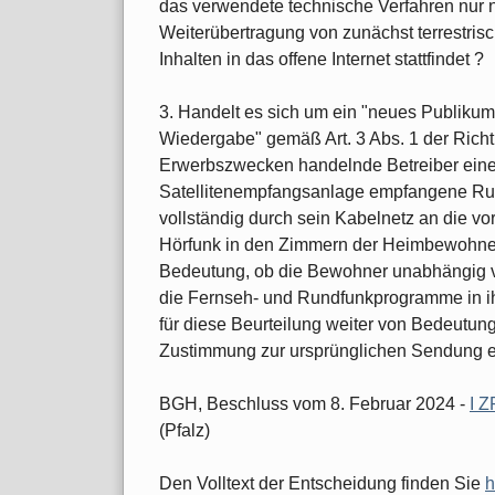
das verwendete technische Verfahren nur 
Weiterübertragung von zunächst terrestrisc
Inhalten in das offene Internet stattfindet ?
3. Handelt es sich um ein "neues Publikum"
Wiedergabe" gemäß Art. 3 Abs. 1 der Richt
Erwerbszwecken handelnde Betreiber ein
Satellitenempfangsanlage empfangene Run
vollständig durch sein Kabelnetz an die 
Hörfunk in den Zimmern der Heimbewohner 
Bedeutung, ob die Bewohner unabhängig v
die Fernseh- und Rundfunkprogramme in ih
für diese Beurteilung weiter von Bedeutung
Zustimmung zur ursprünglichen Sendung e
BGH, Beschluss vom 8. Februar 2024 -
I Z
(Pfalz)
Den Volltext der Entscheidung finden Sie
h