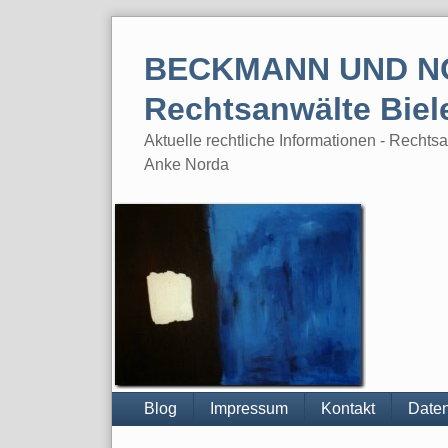
Skip
to
BECKMANN UND N
content
Rechtsanwälte Biel
Aktuelle rechtliche Informationen - Rech
Anke Norda
Blog
Impressum
Kontakt
Daten