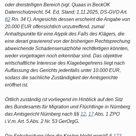
oder dreistelligen Bereich (vgl. Quaas in BeckOK
Datenschutzrecht, 54. Ed. Stand: 1.11.2025, DS-GVO Art.
82
Rn. 34 f.). Angesichts dessen erscheint die Angabe von
20.000 EUR offensichtlich unzutreffend, zumal
Anhaltspunkte für eine Atypik des Falls des Klägers, die
eine derart gravierend von der bisherigen Rechtsprechung
abweichende Schadensersatzhöhe rechtfertigen könnten,
weder vorgetragen noch erkennbar sind. Das objektive
wirtschaftliche Interesse des Klagebegehrens liegt nach
Auffassung des Gerichts jedenfalls unter 10.000 EUR,
sodass die sachliche Zuständigkeit der Amtsgerichte
eröffnet ist.
Örtlich zuständig ist vorliegend im Hinblick auf den Sitz
des Bundesamts für Migration und Flüchtlinge in Nürnberg
das Amtsgericht Nürnberg nach §§
12
,
17
Abs. 1 ZPO
i.V.m. Art. 5 Abs. 2 Nr. 53 GerOrgG.
Die Entscheidung über die Kosten bleibt gemäß §
173