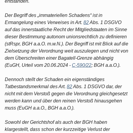
entstanden.
Der Begriff des „immateriellen Schadens“ ist in
Ermangelung eines Verweises in Art.
82
Abs. 1 DSGVO
auf das innerstaatliche Recht der Mitgliedstaaten im Sinne
dieser Bestimmung autonom unionsrechtlich zu definieren
(stRspr, BGH a.a.O. m.w.N.). Der Begriff ist mit Blick auf die
Zielsetzung der Verordnung weit auszulegen und nicht von
dem Überschreiten einer Bagatell-Grenze abhängig
(EuGH, Urteil vom 20.06.2024 -
C-590/22
; BGH a.a.O.).
Dennoch stellt der Schaden ein eigenständiges
Tatbestandsmerkmal des Art.
82
Abs. 1 DSGVO dar, der
nicht mit dem Verstoß gegen die Verordnung gleichgesetzt
werden kann und über den reinen Verstoß hinausgehen
muss (EuGH a.a.O., BGH a.a.O.).
Sowohl der Gerichtshof als auch der BGH haben
klargestellt, dass schon der kurzzeitige Verlust der