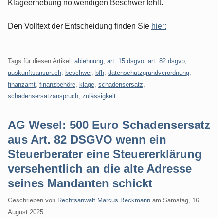
Klageerhebung notwendigen Beschwer fehlt.
Den Volltext der Entscheidung finden Sie
hier:
Tags für diesen Artikel:
ablehnung
,
art. 15 dsgvo
,
art. 82 dsgvo
,
auskunftsanspruch
,
beschwer
,
bfh
,
datenschutzgrundverordnung
,
finanzamt
,
finanzbehöre
,
klage
,
schadensersatz
,
schadensersatzanspruch
,
zulässigkeit
AG Wesel: 500 Euro Schadensersatz
aus Art. 82 DSGVO wenn ein
Steuerberater eine Steuererklärung
versehentlich an die alte Adresse
seines Mandanten schickt
Geschrieben von
Rechtsanwalt Marcus Beckmann
am
Samstag, 16.
August 2025