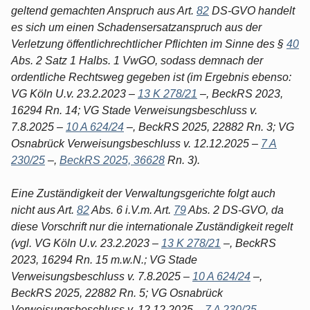
geltend gemachten Anspruch aus Art.
82
DS-GVO handelt
es sich um einen Schadensersatzanspruch aus der
Verletzung öffentlichrechtlicher Pflichten im Sinne des §
40
Abs. 2 Satz 1 Halbs. 1 VwGO, sodass demnach der
ordentliche Rechtsweg gegeben ist (im Ergebnis ebenso:
VG Köln U.v. 23.2.2023 –
13 K 278/21
–, BeckRS 2023,
16294 Rn. 14; VG Stade Verweisungsbeschluss v.
7.8.2025 –
10 A 624/24
–, BeckRS 2025, 22882 Rn. 3; VG
Osnabrück Verweisungsbeschluss v. 12.12.2025 –
7 A
230/25
–,
BeckRS 2025, 36628
Rn. 3).
Eine Zuständigkeit der Verwaltungsgerichte folgt auch
nicht aus Art.
82
Abs. 6 i.V.m. Art.
79
Abs. 2 DS-GVO, da
diese Vorschrift nur die internationale Zuständigkeit regelt
(vgl. VG Köln U.v. 23.2.2023 –
13 K 278/21
–, BeckRS
2023, 16294 Rn. 15 m.w.N.; VG Stade
Verweisungsbeschluss v. 7.8.2025 –
10 A 624/24
–,
BeckRS 2025, 22882 Rn. 5; VG Osnabrück
Verweisungsbeschluss v. 12.12.2025 –
7 A 230/25
–,