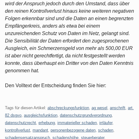
wird der Anspruch jedoch durch den Umstand, dass über
den reinen Kontrollverlust hinaus keine weiteren negativen
Folgen erkennbar sind und die Daten an einen begrenzten
Empfängerkreis, anders als etwa bei einem
unzureichenden Schutz von Daten im Netz, gelangt sind.
Die Sensibilität der Daten erfordert den zugesprochenen
Ausgleich, ein Schmerzensgeld von mehr als 500,00 EUR
ist aber nicht gerechtfertigt, da nicht festgestellt werden
konnte, dass überhaupt ein Dritter von den Daten Kenntnis
genommen hat.
Den Volltext der Entscheidung finden Sie hier:
Tags für diesen Artikel:
abschreckungsfunktion
,
ag wesel
,
anschrift
,
art.
82 dsgvo
,
ausgleichsfunktion
,
datenschutzgrundverordnung
,
datenschutzrecht
,
erhebung
,
immaterieller schaden
,
irrläufer
,
kontrollverlust
,
mandant
,
personenbezogene daten
,
schaden
,
schadensersatzanspruch
,
schadenshöhe
,
steuerberater
,