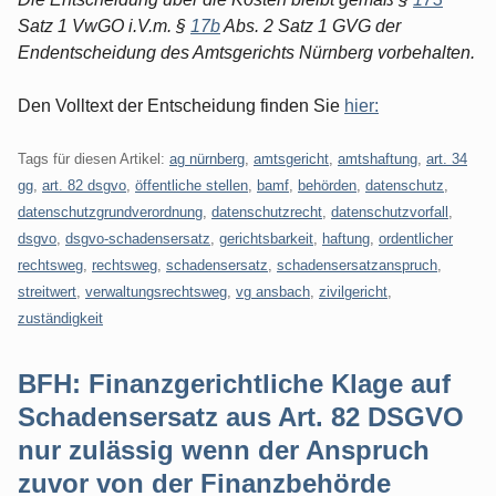
Satz 1 VwGO i.V.m. §
17b
Abs. 2 Satz 1 GVG der
Endentscheidung des Amtsgerichts Nürnberg vorbehalten.
Den Volltext der Entscheidung finden Sie
hier:
Tags für diesen Artikel:
ag nürnberg
,
amtsgericht
,
amtshaftung
,
art. 34
gg
,
art. 82 dsgvo
,
öffentliche stellen
,
bamf
,
behörden
,
datenschutz
,
datenschutzgrundverordnung
,
datenschutzrecht
,
datenschutzvorfall
,
dsgvo
,
dsgvo-schadensersatz
,
gerichtsbarkeit
,
haftung
,
ordentlicher
rechtsweg
,
rechtsweg
,
schadensersatz
,
schadensersatzanspruch
,
streitwert
,
verwaltungsrechtsweg
,
vg ansbach
,
zivilgericht
,
zuständigkeit
BFH: Finanzgerichtliche Klage auf
Schadensersatz aus Art. 82 DSGVO
nur zulässig wenn der Anspruch
zuvor von der Finanzbehörde