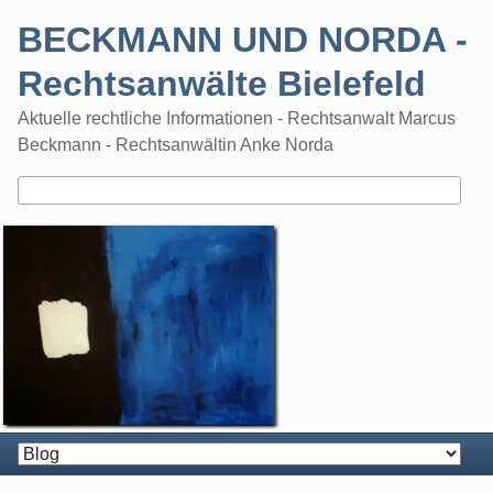
Skip
BECKMANN UND NORDA -
to
content
Rechtsanwälte Bielefeld
Aktuelle rechtliche Informationen - Rechtsanwalt Marcus
Beckmann - Rechtsanwältin Anke Norda