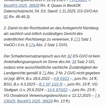
BeckRS 2025, 36628
Rn. 4; Quaas in BeckOK
Datenschutzrecht, 54. Ed. Stand: 1.11.2025, DS-GVO Art.
82
Rn. 46-46.3).
2. Damit ist der Rechtsstreit an das Amtsgericht Nürnberg
als sachlich und örtlich zuständiges Gericht des
ordentlichen Rechtswegs zu verweisen, §
173
Satz 1
VwGO i.V.m. §
17a
Abs. 2 Satz 1 GVG.
Der Schadensersatzanspruch aus Art.
82
DS-GVO ist kein
Amtshaftungsanspruch im Sinne des Art.
34
Satz 2 GG,
sodass eine ausschließliche sachliche Zuständigkeit der
Landgerichte gemäß §
71
Abs. 2 Nr. 2 GVG nicht gegeben
ist (vgl. BFH, B.v. 28.6.2022 –
II B 93/21
–, juris Rn. 14 ff.;
BSG, B.v. 6.3.2023 –
B 1 SF 1/22 R
–, juris Rn. 19 ff.; VG
Stuttgart, U.v. 20.6.2024 –
14 K 870/22
–, juris Rn. 23 ff.;
VG Osnabrück Verweisungsbeschluss v. 12.12.2025 –
7 A
230/25
,
BeckRS 2025, 36628
Rn. 13 ff.).