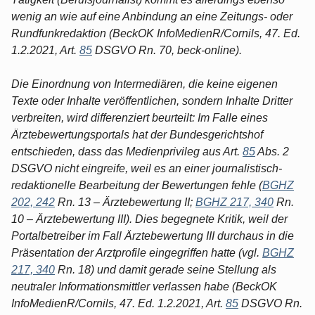
wenig an wie auf eine Anbindung an eine Zeitungs- oder
Rundfunkredaktion (BeckOK InfoMedienR/Cornils, 47. Ed.
1.2.2021, Art.
85
DSGVO Rn. 70, beck-online).
Die Einordnung von Intermediären, die keine eigenen
Texte oder Inhalte veröffentlichen, sondern Inhalte Dritter
verbreiten, wird differenziert beurteilt: Im Falle eines
Ärztebewertungsportals hat der Bundesgerichtshof
entschieden, dass das Medienprivileg aus Art.
85
Abs. 2
DSGVO nicht eingreife, weil es an einer journalistisch-
redaktionelle Bearbeitung der Bewertungen fehle (
BGHZ
202, 242
Rn. 13 – Ärztebewertung II;
BGHZ 217, 340
Rn.
10 – Ärztebewertung III). Dies begegnete Kritik, weil der
Portalbetreiber im Fall Ärztebewertung III durchaus in die
Präsentation der Arztprofile eingegriffen hatte (vgl.
BGHZ
217, 340
Rn. 18) und damit gerade seine Stellung als
neutraler Informationsmittler verlassen habe (BeckOK
InfoMedienR/Cornils, 47. Ed. 1.2.2021, Art.
85
DSGVO Rn.