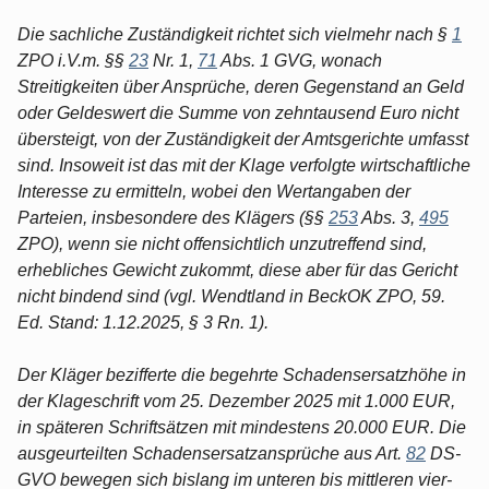
Die sachliche Zuständigkeit richtet sich vielmehr nach §
1
ZPO i.V.m. §§
23
Nr. 1,
71
Abs. 1 GVG, wonach
Streitigkeiten über Ansprüche, deren Gegenstand an Geld
oder Geldeswert die Summe von zehntausend Euro nicht
übersteigt, von der Zuständigkeit der Amtsgerichte umfasst
sind. Insoweit ist das mit der Klage verfolgte wirtschaftliche
Interesse zu ermitteln, wobei den Wertangaben der
Parteien, insbesondere des Klägers (§§
253
Abs. 3,
495
ZPO), wenn sie nicht offensichtlich unzutreffend sind,
erhebliches Gewicht zukommt, diese aber für das Gericht
nicht bindend sind (vgl. Wendtland in BeckOK ZPO, 59.
Ed. Stand: 1.12.2025, § 3 Rn. 1).
Der Kläger bezifferte die begehrte Schadensersatzhöhe in
der Klageschrift vom 25. Dezember 2025 mit 1.000 EUR,
in späteren Schriftsätzen mit mindestens 20.000 EUR. Die
ausgeurteilten Schadensersatzansprüche aus Art.
82
DS-
GVO bewegen sich bislang im unteren bis mittleren vier-