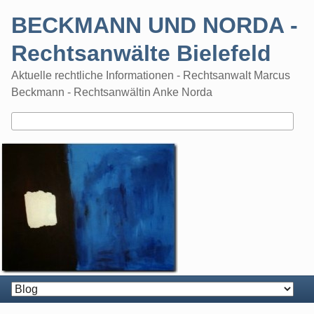
Skip
BECKMANN UND NORDA -
to
content
Rechtsanwälte Bielefeld
Aktuelle rechtliche Informationen - Rechtsanwalt Marcus
Beckmann - Rechtsanwältin Anke Norda