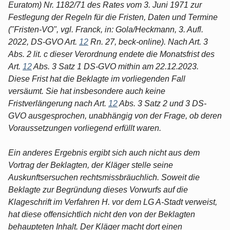
Euratom) Nr. 1182/71 des Rates vom 3. Juni 1971 zur
Festlegung der Regeln für die Fristen, Daten und Termine
("Fristen-VO", vgl. Franck, in: Gola/Heckmann, 3. Aufl.
2022, DS-GVO Art.
12
Rn. 27, beck-online). Nach Art. 3
Abs. 2 lit. c dieser Verordnung endete die Monatsfrist des
Art.
12
Abs. 3 Satz 1 DS-GVO mithin am 22.12.2023.
Diese Frist hat die Beklagte im vorliegenden Fall
versäumt. Sie hat insbesondere auch keine
Fristverlängerung nach Art.
12
Abs. 3 Satz 2 und 3 DS-
GVO ausgesprochen, unabhängig von der Frage, ob deren
Voraussetzungen vorliegend erfüllt waren.
Ein anderes Ergebnis ergibt sich auch nicht aus dem
Vortrag der Beklagten, der Kläger stelle seine
Auskunftsersuchen rechtsmissbräuchlich. Soweit die
Beklagte zur Begründung dieses Vorwurfs auf die
Klageschrift im Verfahren H. vor dem LG A-Stadt verweist,
hat diese offensichtlich nicht den von der Beklagten
behaupteten Inhalt. Der Kläger macht dort einen