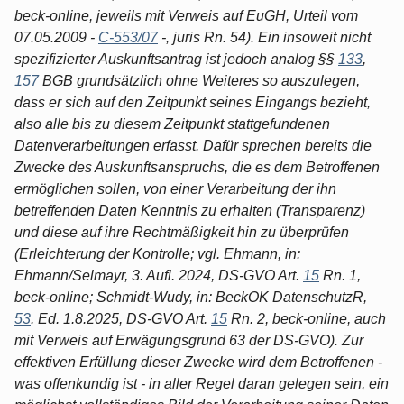
beck-online, jeweils mit Verweis auf EuGH, Urteil vom
07.05.2009 -
C-553/07
-, juris Rn. 54). Ein insoweit nicht
spezifizierter Auskunftsantrag ist jedoch analog §§
133
,
157
BGB grundsätzlich ohne Weiteres so auszulegen,
dass er sich auf den Zeitpunkt seines Eingangs bezieht,
also alle bis zu diesem Zeitpunkt stattgefundenen
Datenverarbeitungen erfasst. Dafür sprechen bereits die
Zwecke des Auskunftsanspruchs, die es dem Betroffenen
ermöglichen sollen, von einer Verarbeitung der ihn
betreffenden Daten Kenntnis zu erhalten (Transparenz)
und diese auf ihre Rechtmäßigkeit hin zu überprüfen
(Erleichterung der Kontrolle; vgl. Ehmann, in:
Ehmann/Selmayr, 3. Aufl. 2024, DS-GVO Art.
15
Rn. 1,
beck-online; Schmidt-Wudy, in: BeckOK DatenschutzR,
53
. Ed. 1.8.2025, DS-GVO Art.
15
Rn. 2, beck-online, auch
mit Verweis auf Erwägungsgrund 63 der DS-GVO). Zur
effektiven Erfüllung dieser Zwecke wird dem Betroffenen -
was offenkundig ist - in aller Regel daran gelegen sein, ein