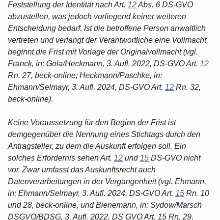
Feststellung der Identität nach Art.
12
Abs. 6 DS-GVO
abzustellen, was jedoch vorliegend keiner weiteren
Entscheidung bedarf. Ist die betroffene Person anwaltlich
vertreten und verlangt der Verantwortliche eine Vollmacht,
beginnt die Frist mit Vorlage der Originalvollmacht (vgl.
Franck, in: Gola/Heckmann, 3. Aufl. 2022, DS-GVO Art.
12
Rn. 27, beck-online; Heckmann/Paschke, in:
Ehmann/Selmayr, 3. Aufl. 2024, DS-GVO Art.
12
Rn. 32,
beck-online).
Keine Voraussetzung für den Beginn der Frist ist
demgegenüber die Nennung eines Stichtags durch den
Antragsteller, zu dem die Auskunft erfolgen soll. Ein
solches Erfordernis sehen Art.
12
und
15
DS-GVO nicht
vor. Zwar umfasst das Auskunftsrecht auch
Datenverarbeitungen in der Vergangenheit (vgl. Ehmann,
in: Ehmann/Selmayr, 3. Aufl. 2024, DS-GVO Art.
15
Rn. 10
und 28, beck-online, und Bienemann, in: Sydow/Marsch
DSGVO/BDSG, 3. Aufl. 2022, DS GVO Art. 15 Rn. 29,