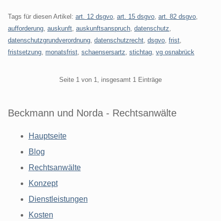
Tags für diesen Artikel:
art. 12 dsgvo
,
art. 15 dsgvo
,
art. 82 dsgvo
,
aufforderung
,
auskunft
,
auskunftsanspruch
,
datenschutz
,
datenschutzgrundverordnung
,
datenschutzrecht
,
dsgvo
,
frist
,
fristsetzung
,
monatsfrist
,
schaensersartz
,
stichtag
,
vg osnabrück
Pagination
Seite 1 von 1, insgesamt 1 Einträge
Beckmann und Norda - Rechtsanwälte
Hauptseite
Blog
Rechtsanwälte
Konzept
Dienstleistungen
Kosten