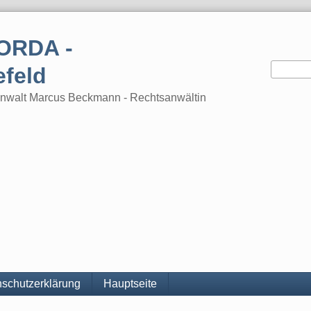
ORDA -
efeld
tsanwalt Marcus Beckmann - Rechtsanwältin
schutzerklärung
Hauptseite