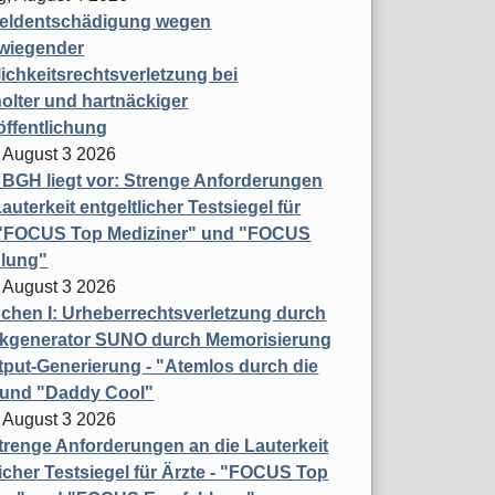
eldentschädigung wegen
wiegender
ichkeitsrechtsverletzung bei
olter und hartnäckiger
öffentlichung
 August 3 2026
t BGH liegt vor: Strenge Anforderungen
auterkeit entgeltlicher Testsiegel für
- "FOCUS Top Mediziner" und "FOCUS
lung"
 August 3 2026
hen I: Urheberrechtsverletzung durch
ikgenerator SUNO durch Memorisierung
put-Generierung - "Atemlos durch die
 und "Daddy Cool"
 August 3 2026
renge Anforderungen an die Lauterkeit
licher Testsiegel für Ärzte - "FOCUS Top