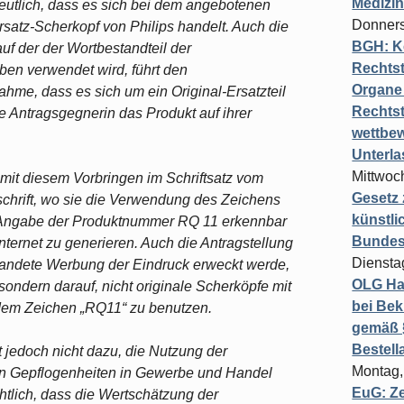
Medizi
deutlich, dass es sich bei dem angebotenen
Donners
rsatz-Scherkopf von Philips handelt. Auch die
BGH: K
uf der der Wortbestandteil der
Rechtst
ben verwendet wird, führt den
Organe 
me, dass es sich um ein Original-Ersatzteil
Rechts
e Antragsgegnerin das Produkt auf ihrer
wettbew
Unterl
Mittwoch
n mit diesem Vorbringen im Schriftsatz vom
Gesetz
schrift, wo sie die Verwendung des Zeichens
künstli
e Angabe der Produktnummer RQ 11 erkennbar
Bundesg
nternet zu generieren. Auch die Antragstellung
Diensta
nstandete Werbung der Eindruck erweckt werde,
OLG Ha
sondern darauf, nicht originale Scherköpfe mit
bei Bek
 dem Zeichen „RQ11“ zu benutzen.
gemäß §
Bestel
 jedoch nicht dazu, die Nutzung der
Montag,
en Gepflogenheiten in Gewerbe und Handel
EuG: Z
htlich, dass die Wertschätzung der