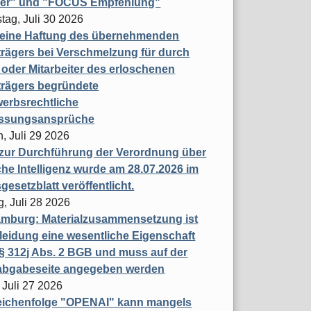
ner" und "FOCUS Empfehlung"
tag, Juli 30 2026
eine Haftung des übernehmenden
rägers bei Verschmelzung für durch
oder Mitarbeiter des erloschenen
trägers begründete
erbsrechtliche
assungsansprüche
, Juli 29 2026
 zur Durchführung der Verordnung über
che Intelligenz wurde am 28.07.2026 im
esetzblatt veröffentlicht.
g, Juli 28 2026
mburg: Materialzusammensetzung ist
leidung eine wesentliche Eigenschaft
 312j Abs. 2 BGB und muss auf der
labgabeseite angegeben werden
 Juli 27 2026
eichenfolge "OPENAI" kann mangels