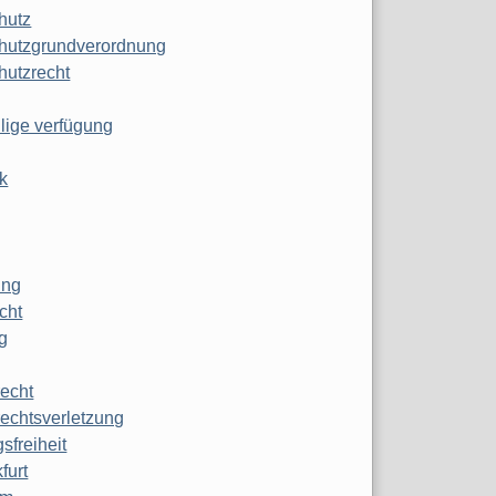
hutz
hutzgrundverordnung
hutzrecht
ilige verfügung
k
ung
echt
g
echt
echtsverletzung
sfreiheit
furt