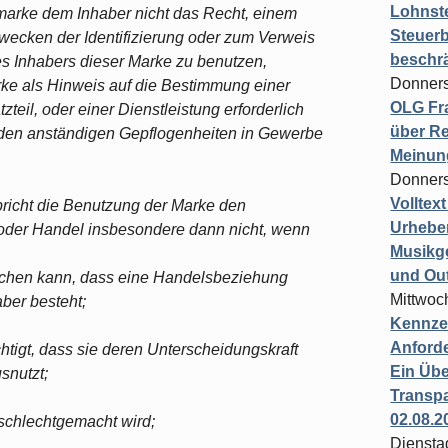
Lohnste
smarke dem Inhaber nicht das Recht, einem
Steuerb
Zwecken der Identifizierung oder zum Verweis
beschr
es Inhabers dieser Marke zu benutzen,
Donners
ke als Hinweis auf die Bestimmung einer
OLG Fra
eil, oder einer Dienstleistung erforderlich
über Re
n den anständigen Gepflogenheiten in Gewerbe
Meinun
Donners
Volltex
icht die Benutzung der Marke den
Urheber
oder Handel insbesondere dann nicht, wenn
Musikg
und Ou
 machen kann, dass eine Handelsbeziehung
Mittwoc
ber besteht;
Kennzei
Anford
htigt, dass sie deren Unterscheidungskraft
Ein Übe
snutzt;
Transpa
02.08.2
 schlechtgemacht wird;
Diensta