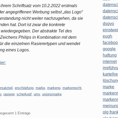
datensc
in ihrem Schriftsatz vom 10.2.2022 erstmals
datensc
der angegriffenen Werbung selbst „das Logo“
datensc
anstandung nicht weiter nachzugehen, da sie
dsgvo
den hat. Dort ist zwar die konkrete
einstwe
- wiedergegeben. Der abstrakte Tel des
eugh
 Zeichens Philips in Kombination mit dem
faceboo
r die einzelnen Rasierertypen und wendet
google
ung eines Logos.
haftung
internet
ier:
irreführ
kartellr
löschun
marke
ersatzteil
,
erschöpfung
,
marke
,
markeng
,
markenrecht
,
markenr
g
,
rasierer
,
scherkopf
,
umv
,
unionsmarke
markenr
meinung
olg frank
insgesamt 1 Einträge