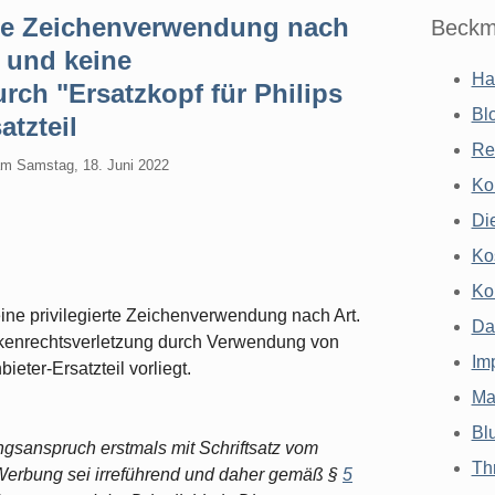
rte Zeichenverwendung nach
Beckm
V und keine
Ha
rch "Ersatzkopf für Philips
Bl
atzteil
Re
am
Samstag, 18. Juni 2022
Ko
Di
Ko
Ko
ine privilegierte Zeichenverwendung nach Art.
Da
arkenrechtsverletzung durch Verwendung von
Im
bieter-Ersatzteil vorliegt.
Ma
Bl
ungsanspruch erstmals mit Schriftsatz vom
Th
 Werbung sei irreführend und daher gemäß §
5