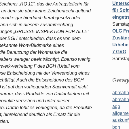
Untersc
chens „RQ 11“, das die Antragstellerin für
für Sof
, an dem sie aber keine Zeichenrecht geltend
einget
smarke gar hierdurch herabgesetzt oder
Samstag
n kann sich in diesem Zusammenhang
OLG Fra
heidungen „GROSSE INSPEKTION FÜR ALLE“
Zuständ
at der BGH entschieden, dass es von dem
Urheber
 bekannte Wort-/Bildmarke eines
7 GVG
die Benutzung der Wortmarke die
Samstag
abers weniger beeinträchtigt. Ebenso wenig
rwerk-vertretung I“ des BGH (Urteil vom
diese Entscheidung mit der Verwendung eines
Getagg
chäftigt. Auch die Entscheidung des BGH
) ist auf den vorliegenden Sachverhalt nicht
abmahn
 darum, dass Produkte von Drittanbietern mit
abmahn
rodukte versehen und unter dieser
agb
. Daran fehlt es vorliegend, da die Produkte
allgeme
, hinreichend deutlich als Ersatz für die
auskunf
rden.
bgh