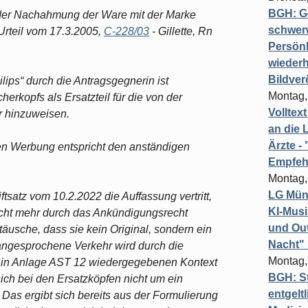
BGH: G
n oder Nachahmung der Ware mit der Marke
schwer
 Urteil vom 17.3.2005,
C-228/03
- Gillette, Rn
Persönl
wiederh
Bildver
ips“ durch die Antragsgegnerin ist
Montag,
erkopfs als Ersatzteil für die von der
Volltex
er hinzuweisen.
an die L
Ärzte 
nen Werbung entspricht den anständigen
Empfeh
Montag,
LG Münc
iftsatz vom 10.2.2022 die Auffassung vertritt,
KI-Mus
cht mehr durch das Ankündigungsrecht
und Out
täusche, dass sie kein Original, sondern ein
Nacht"
er angesprochene Verkehr wird durch die
Montag,
m in Anlage AST 12 wiedergegebenen Kontext
BGH: St
 sich bei den Ersatzköpfen nicht um ein
entgelt
. Das ergibt sich bereits aus der Formulierung