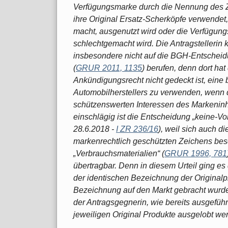
Verfügungsmarke durch die Nennung des Zei
ihre Original Ersatz-Scherköpfe verwendet
macht, ausgenutzt wird oder die Verfügung
schlechtgemacht wird. Die Antragstelleri
insbesondere nicht auf die BGH-Entsc
(
GRUR 2011, 1135
) berufen, denn dort h
Ankündigungsrecht nicht gedeckt ist, eine
Automobilherstellers zu verwenden, wenn 
schützenswerten Interessen des Markeninh
einschlägig ist die Entscheidung „keine-Vo
28.6.2018 -
I ZR 236/16
), weil sich auch 
markenrechtlich geschützten Zeichens bes
„Verbrauchsmaterialien“ (
GRUR 1996, 781
übertragbar. Denn in diesem Urteil ging es
der identischen Bezeichnung der Originalp
Bezeichnung auf den Markt gebracht wurden
der Antragsgegnerin, wie bereits ausgeführt
jeweiligen Original Produkte ausgelobt we