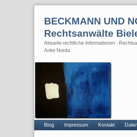
Skip
to
BECKMANN UND N
content
Rechtsanwälte Biel
Aktuelle rechtliche Informationen - Rech
Anke Norda
Blog
Impressum
Kontakt
Daten