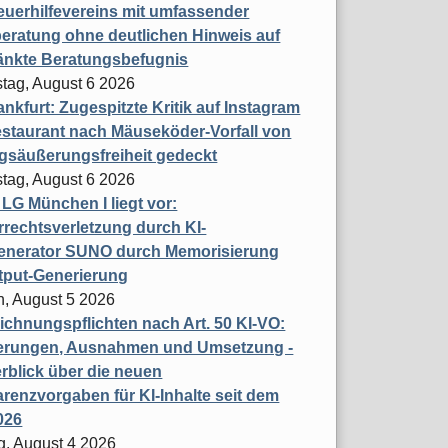
uerhilfevereins mit umfassender
eratung ohne deutlichen Hinweis auf
änkte Beratungsbefugnis
tag, August 6 2026
nkfurt: Zugespitzte Kritik auf Instagram
staurant nach Mäuseköder-Vorfall von
gsäußerungsfreiheit gedeckt
tag, August 6 2026
t LG München I liegt vor:
rechtsverletzung durch KI-
enerator SUNO durch Memorisierung
tput-Generierung
h, August 5 2026
chnungspflichten nach Art. 50 KI-VO:
erungen, Ausnahmen und Umsetzung -
rblick über die neuen
renzvorgaben für KI-Inhalte seit dem
026
g, August 4 2026