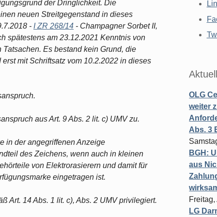
ügungsgrund der Dringlichkeit. Die
Li
einen neuen Streitgegenstand in dieses
Fa
9.7.2018 -
I ZR 268/14
- Champagner Sorbet II,
Twi
edoch spätestens am 23.12.2021 Kenntnis von
 Tatsachen. Es bestand kein Grund, die
erst mit Schriftsatz vom 10.2.2022 in dieses
Aktuel
OLG Cel
sanspruch.
weiter 
Anforde
anspruch aus Art. 9 Abs. 2 lit. c) UMV zu.
Abs. 3
Samstag
e in der angegriffenen Anzeige
BGH: U
ndteil des Zeichens, wenn auch in kleinen
aus Nic
hörteile von Elektrorasierern und damit für
Zahlun
erfügungsmarke eingetragen ist.
wirksa
Freitag
rt. 14 Abs. 1 lit. c), Abs. 2 UMV privilegiert.
LG Darm