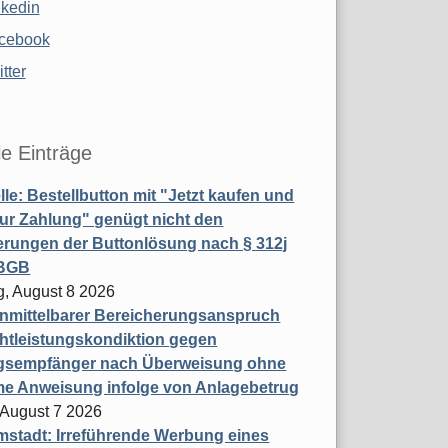
nkedin
cebook
tter
le Einträge
le: Bestellbutton mit "Jetzt kaufen und
zur Zahlung" genügt nicht den
rungen der Buttonlösung nach § 312j
 BGB
, August 8 2026
nmittelbarer Bereicherungsanspruch
htleistungskondiktion gegen
gsempfänger nach Überweisung ohne
me Anweisung infolge von Anlagebetrug
, August 7 2026
stadt: Irreführende Werbung eines