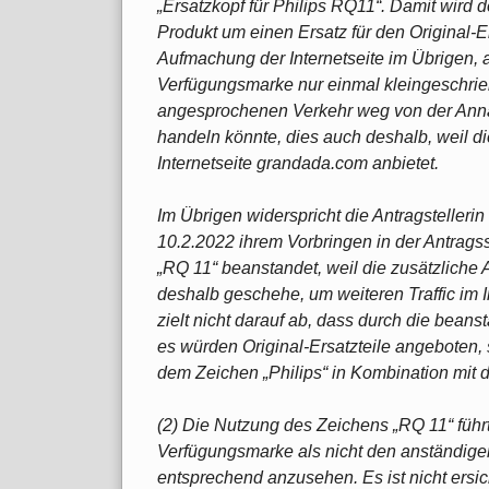
„Ersatzkopf für Philips RQ11“. Damit wird 
Produkt um einen Ersatz für den Original-E
Aufmachung der Internetseite im Übrigen, a
Verfügungsmarke nur einmal kleingeschrie
angesprochenen Verkehr weg von der Annah
handeln könnte, dies auch deshalb, weil di
Internetseite grandada.com anbietet.
Im Übrigen widerspricht die Antragstelleri
10.2.2022 ihrem Vorbringen in der Antrags
„RQ 11“ beanstandet, weil die zusätzlich
deshalb geschehe, um weiteren Traffic im I
zielt nicht darauf ab, dass durch die bea
es würden Original-Ersatzteile angeboten, 
dem Zeichen „Philips“ in Kombination mit
(2) Die Nutzung des Zeichens „RQ 11“ führt
Verfügungsmarke als nicht den anständig
entsprechend anzusehen. Es ist nicht ersic