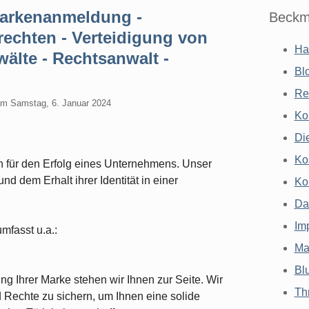
Markenanmeldung -
Beckm
echten - Verteidigung von
Ha
älte - Rechtsanwalt -
Bl
Re
am
Samstag, 6. Januar 2024
Ko
Di
Ko
in für den Erfolg eines Unternehmens. Unser
d dem Erhalt ihrer Identität in einer
Ko
Da
Im
mfasst u.a.:
Ma
Bl
ng Ihrer Marke stehen wir Ihnen zur Seite. Wir
Th
d Rechte zu sichern, um Ihnen eine solide