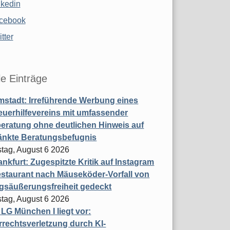
nkedin
cebook
tter
le Einträge
stadt: Irreführende Werbung eines
uerhilfevereins mit umfassender
eratung ohne deutlichen Hinweis auf
änkte Beratungsbefugnis
tag, August 6 2026
nkfurt: Zugespitzte Kritik auf Instagram
staurant nach Mäuseköder-Vorfall von
gsäußerungsfreiheit gedeckt
tag, August 6 2026
t LG München I liegt vor:
rechtsverletzung durch KI-