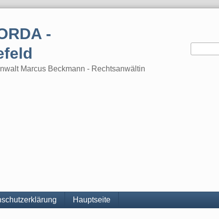
ORDA -
efeld
tsanwalt Marcus Beckmann - Rechtsanwältin
schutzerklärung
Hauptseite