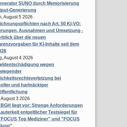
enerator SUNO durch Memorisierung
tput-Generierung
h, August 5 2026
chnungspflichten nach Art. 50 KI-VO:
erungen, Ausnahmen und Umsetzung -
rblick über die neuen
renzvorgaben für KI-Inhalte seit dem
026
g, August 4 2026
eldentschädigung wegen
wiegender
ichkeitsrechtsverletzung bei
olter und hartnäckiger
öffentlichung
 August 3 2026
t BGH liegt vor: Strenge Anforderungen
auterkeit entgeltlicher Testsiegel für
- "FOCUS Top Mediziner" und "FOCUS
lung"