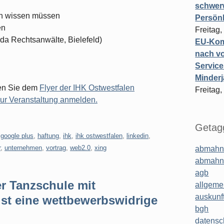
schwer
n wissen müssen
Persönl
en
Freitag,
 Rechtsanwälte, Bielefeld)
EU-Komm
nach vo
Service
Minderj
nen Sie dem
Flyer der IHK Ostwestfalen
Freitag,
ur Veranstaltung anmelden.
Getagg
,
google plus
,
haftung
,
ihk
,
ihk ostwestfalen
,
linkedin
,
r
,
unternehmen
,
vortrag
,
web2.0
,
xing
abmahn
abmahn
agb
 Tanzschule mit
allgeme
auskunf
ist eine wettbewerbswidrige
bgh
datensc