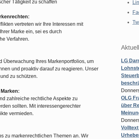
scher Tätigkeit zu schaffen
Li
Fa
rkenrechten:
Twi
kten vertreten wir Ihre Interessen mit
Ihrer Marke ein, sei es durch
he Verfahren.
Aktuel
LG Darm
nd Überwachung Ihres Markenportfolios, um
Lohnste
ennen und proaktiv darauf zu reagieren. Unser
Steuerb
n und zu schützen.
beschr
Donners
 Marken:
OLG Fra
nd zahlreiche rechtliche Aspekte zu
über Re
erden sollten. Mit interessengerechter
Meinun
ikte vermieden.
Donners
Volltex
Urheber
s zu markenrechtlichen Themen an. Wir