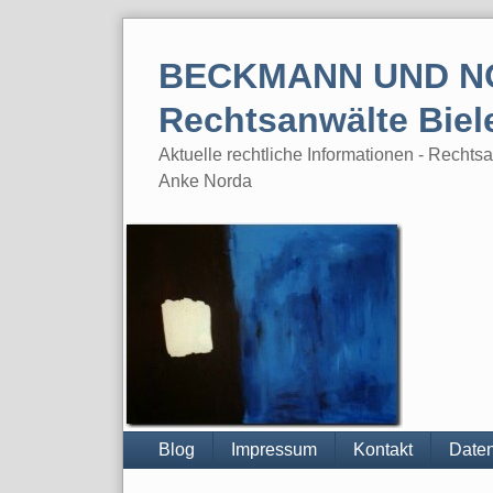
Skip
to
BECKMANN UND N
content
Rechtsanwälte Biel
Aktuelle rechtliche Informationen - Rech
Anke Norda
Blog
Impressum
Kontakt
Daten