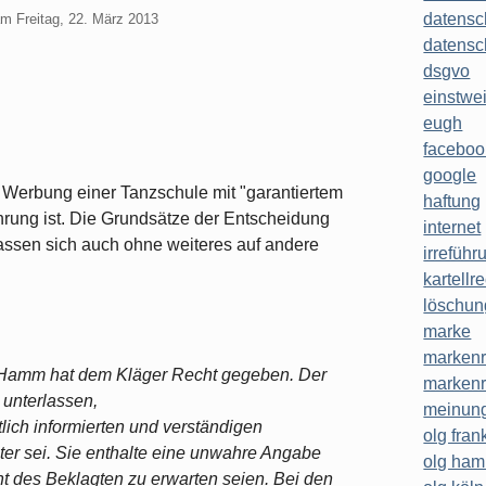
datensc
am
Freitag, 22. März 2013
datensc
dsgvo
einstwe
eugh
faceboo
google
Werbung einer Tanzschule mit "garantiertem
haftung
hrung ist. Die Grundsätze der Entscheidung
internet
lassen sich auch ohne weiteres auf andere
irreführ
kartellr
löschun
marke
markenr
s Hamm hat dem Kläger Recht gegeben. Der
markenr
 unterlassen,
meinung
tlich informierten und verständigen
olg frank
ter sei. Sie enthalte eine unwahre Angabe
olg ha
ht des Beklagten zu erwarten seien. Bei den