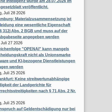
che Intelligenz wurde am 28.07.2026 im
esetzblatt veröffentlicht.
g, Juli 28 2026
mburg: Materialzusammensetzung ist
leidung eine wesentliche Eigenschaft
 312j Abs. 2 BGB und muss auf der
labgabeseite angegeben werden
 Juli 27 2026
eichenfolge "OPENAI" kann mangels
heidungskraft nicht als Unionsmarke
tware und KI-bezogene Dienstleistungen
ragen werden
, Juli 25 2026
nkfurt: Keine streitwertunabhängige
igkeit der Landgerichte für
rechtsstreitigkeiten nach § 71 Abs. 2 Nr.
, Juli 25 2026
nspruch auf Geldentschädigung nur bei