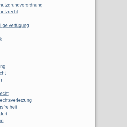
hutzgrundverordnung
hutzrecht
ilige verfügung
k
ung
echt
g
echt
echtsverletzung
sfreiheit
furt
mm