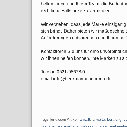
helfen Ihnen und Ihrem Team, die Bedeutu
rechtliche Fallstricke zu vermeiden.
Wir verstehen, dass jede Marke einzigartig
sich bringt. Daher bieten wir maßgeschneid
Anforderungen entsprechen und Ihnen helfen
Kontaktieren Sie uns für eine unverbindlic
wir Ihnen helfen können, Ihre Marken zu si
Telefon 0521-98628-0
email info@beckmannundnorda.de
Tags für diesen Artikel:
anwalt
,
anwälte
,
beratung
,
c
lizenzvertrag
,
markananmeldung
,
marke
,
markenübe