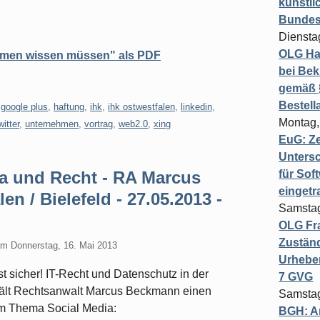
künstli
Bundesg
Diensta
OLG Ha
hmen wissen müssen" als PDF
bei Bek
gemäß §
Bestel
,
google plus
,
haftung
,
ihk
,
ihk ostwestfalen
,
linkedin
,
Montag,
witter
,
unternehmen
,
vortrag
,
web2.0
,
xing
EuG: Z
Untersc
ia und Recht - RA Marcus
für Sof
einget
n / Bielefeld - 27.05.2013 -
Samstag
OLG Fra
Zuständ
am
Donnerstag, 16. Mai 2013
Urheber
 sicher! IT-Recht und Datenschutz in der
7 GVG
 hält Rechtsanwalt Marcus Beckmann einen
Samstag
um Thema Social Media:
BGH: A