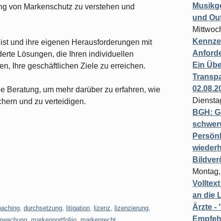
Musikg
ng von Markenschutz zu verstehen und
und Ou
Mittwoc
Kennzei
 ist und ihre eigenen Herausforderungen mit
Anford
erte Lösungen, die Ihren individuellen
Ein Übe
, Ihre geschäftlichen Ziele zu erreichen.
Transpa
02.08.2
he Beratung, um mehr darüber zu erfahren, wie
Diensta
chern und zu verteidigen.
BGH: G
schwer
Persönl
wiederh
Bildver
Montag,
Volltex
an die L
Ärzte 
oaching
,
durchsetzung
,
litigation
,
lizenz
,
lizenzierung
,
Empfeh
rwachung
,
markenportfoliio
,
markenrecht
,