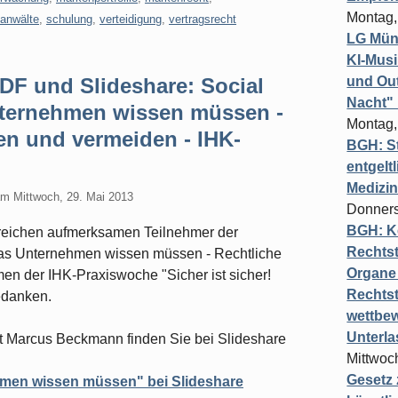
Montag,
sanwälte
,
schulung
,
verteidigung
,
vertragsrecht
LG Münc
KI-Mus
PDF und Slideshare: Social
und Out
Nacht"
nternehmen wissen müssen -
Montag,
en und vermeiden - IHK-
BGH: St
entgelt
Medizi
am
Mittwoch, 29. Mai 2013
Donners
BGH: K
hlreichen aufmerksamen Teilnehmer der
Rechtst
Was Unternehmen wissen müssen - Rechtliche
Organe 
n der IHK-Praxiswoche "Sicher ist sicher!
Rechts
edanken.
wettbew
Unterl
t Marcus Beckmann finden Sie bei Slideshare
Mittwoch
Gesetz
hmen wissen müssen" bei Slideshare