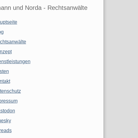
ann und Norda - Rechtsanwälte
uptseite
og
chtsanwälte
nzept
enstleistungen
sten
ntakt
tenschutz
pressum
stodon
uesky
reads