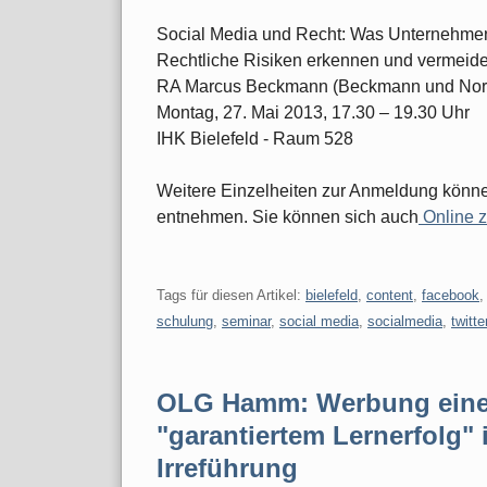
Social Media und Recht: Was Unternehme
Rechtliche Risiken erkennen und vermeid
RA Marcus Beckmann (Beckmann und Norda
Montag, 27. Mai 2013, 17.30 – 19.30 Uhr
IHK Bielefeld - Raum 528
Weitere Einzelheiten zur Anmeldung kön
entnehmen. Sie können sich auch
Online z
Tags für diesen Artikel:
bielefeld
,
content
,
facebook
schulung
,
seminar
,
social media
,
socialmedia
,
twitte
OLG Hamm: Werbung einer
"garantiertem Lernerfolg" 
Irreführung