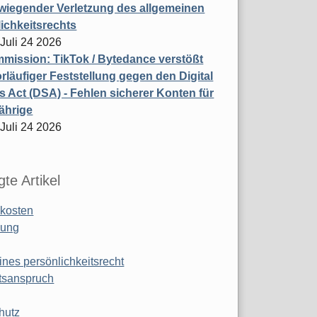
wiegender Verletzung des allgemeinen
ichkeitsrechts
 Juli 24 2026
ission: TikTok / Bytedance verstößt
rläufiger Feststellung gegen den Digital
s Act (DSA) - Fehlen sicherer Konten für
ährige
 Juli 24 2026
te Artikel
kosten
ung
ines persönlichkeitsrecht
tsanspruch
hutz