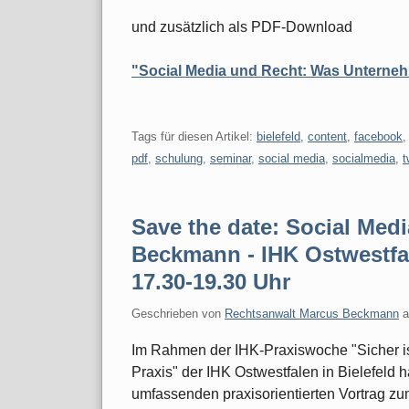
und zusätzlich als PDF-Download
"Social Media und Recht: Was Unterne
Tags für diesen Artikel:
bielefeld
,
content
,
facebook
pdf
,
schulung
,
seminar
,
social media
,
socialmedia
,
t
Save the date: Social Med
Beckmann - IHK Ostwestfale
17.30-19.30 Uhr
Geschrieben von
Rechtsanwalt Marcus Beckmann
Im Rahmen der IHK-Praxiswoche "Sicher ist
Praxis" der IHK Ostwestfalen in Bielefeld
umfassenden praxisorientierten Vortrag z