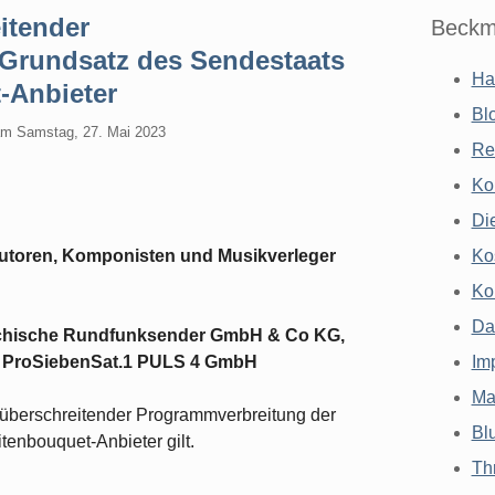
itender
Beckm
 Grundsatz des Sendestaats
Ha
t-Anbieter
Bl
am
Samstag, 27. Mai 2023
Re
Ko
Di
Autoren, Komponisten und Musikverleger
Ko
Ko
Da
eichische Rundfunksender GmbH & Co KG,
 ProSiebenSat.1 PULS 4 GmbH
Im
Ma
überschreitender Programmverbreitung der
Bl
tenbouquet-Anbieter gilt.
Th