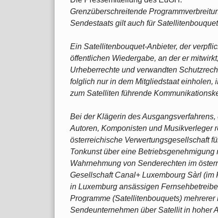
Grenzüberschreitende Programmverbreitung
Sendestaats gilt auch für Satellitenbouque
Ein Satellitenbouquet-Anbieter, der verpflic
öffentlichen Wiedergabe, an der er mitwirk
Urheberrechte und verwandten Schutzrech
folglich nur in dem Mitgliedstaat einholen
zum Satelliten führende Kommunikationsk
Bei der Klägerin des Ausgangsverfahrens, 
Autoren, Komponisten und Musikverleger 
österreichische Verwertungsgesellschaft fü
Tonkunst über eine Betriebsgenehmigung m
Wahrnehmung von Senderechten im österre
Gesellschaft Canal+ Luxembourg Sàrl (im 
in Luxemburg ansässigen Fernsehbetreiber,
Programme (Satellitenbouquets) mehrerer 
Sendeunternehmen über Satellit in hoher Au