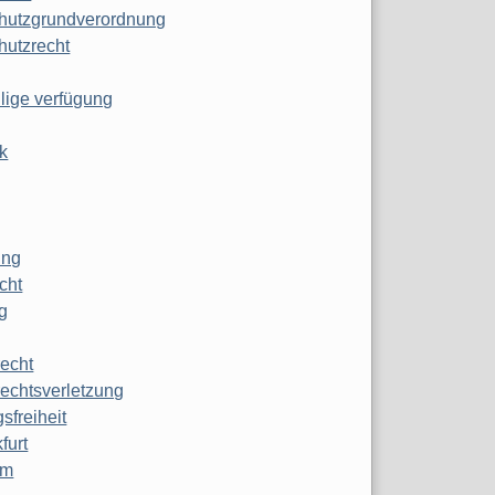
hutzgrundverordnung
hutzrecht
ilige verfügung
k
ung
echt
g
echt
echtsverletzung
sfreiheit
furt
mm