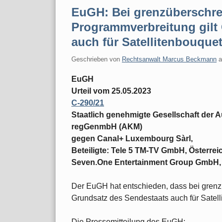
EuGH: Bei grenzüberschre
Programmverbreitung gilt
auch für Satellitenbouque
Geschrieben von
Rechtsanwalt Marcus Beckmann
EuGH
Urteil vom 25.05.2023
C-290/21
Staatlich genehmigte Gesellschaft der 
regGenmbH (AKM)
gegen Canal+ Luxembourg Sàrl,
Beteiligte: Tele 5 TM-TV GmbH, Österr
Seven.One Entertainment Group GmbH,
Der EuGH hat entschieden, dass bei grenz
Grundsatz des Sendestaats auch für Satelli
Die Pressemitteilung des EuGH: