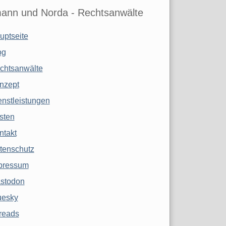
ann und Norda - Rechtsanwälte
uptseite
og
chtsanwälte
nzept
enstleistungen
sten
ntakt
tenschutz
pressum
stodon
uesky
reads