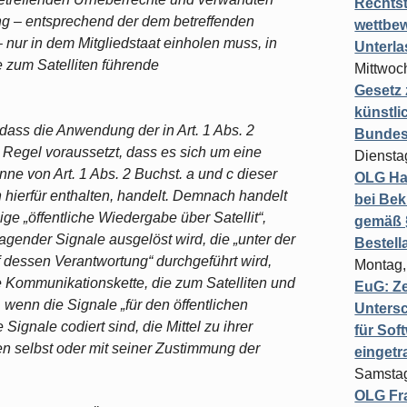
Rechts
g – entsprechend der dem betreffenden
wettbew
nur in dem Mitgliedstaat einholen muss, in
Unterl
 zum Satelliten führende
Mittwoch
Gesetz
künstli
 dass die Anwendung der in Art. 1 Abs. 2
Bundesg
n Regel voraussetzt, dass es sich um eine
Diensta
inne von Art. 1 Abs. 2 Buchst. a und c dieser
OLG Ha
 hierfür enthalten, handelt. Demnach handelt
bei Bek
ge „öffentliche Wiedergabe über Satellit“,
gemäß §
gender Signale ausgelöst wird, die „unter der
Bestel
dessen Verantwortung“ durchgeführt wird,
Montag,
 Kommunikationskette, die zum Satelliten und
EuG: Z
 wenn die Signale „für den öffentlichen
Untersc
Signale codiert sind, die Mittel zu ihrer
für Sof
 selbst oder mit seiner Zustimmung der
einget
.
Samstag
OLG Fra