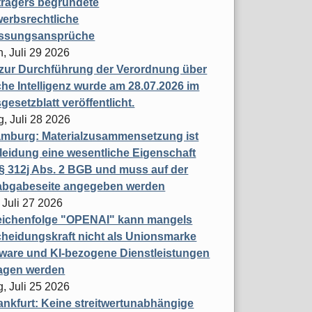
trägers begründete
erbsrechtliche
assungsansprüche
, Juli 29 2026
 zur Durchführung der Verordnung über
che Intelligenz wurde am 28.07.2026 im
esetzblatt veröffentlicht.
g, Juli 28 2026
mburg: Materialzusammensetzung ist
leidung eine wesentliche Eigenschaft
 312j Abs. 2 BGB und muss auf der
labgabeseite angegeben werden
 Juli 27 2026
eichenfolge "OPENAI" kann mangels
heidungskraft nicht als Unionsmarke
tware und KI-bezogene Dienstleistungen
ragen werden
, Juli 25 2026
nkfurt: Keine streitwertunabhängige