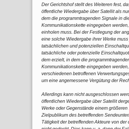
Der Gerichtshof stellt des Weiteren fest,
öffentliche Wiedergabe über Satellit als nu
dem die programmtragenden Signale in die
Kommunikationskette eingegeben werden, d
einholen muss. Bei der Festlegung der an
eine solche Wiedergabe ihrer Werke muss 
tatsächlichen und potenziellen Einschaltq
tatsächliche oder potenzielle Einschaltquot
dem erzielt, in dem die programmtragenden
Kommunikationskette eingegeben werden, 
verschiedenen betroffenen Verwertungsges
um eine angemessene Vergütung der Recht
Allerdings kann nicht ausgeschlossen wer
öffentlichen Wiedergabe über Satellit derge
Werke oder Gegenstände einem größeren 
Zielpublikum des betreffenden Sendeuntern
Tätigkeit der betreffenden Akteure von de
nicht gedeckt. Dies kann u. a. dann der Fal