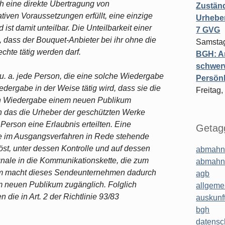
ch eine direkte Übertragung von
Zuständ
iven Voraussetzungen erfüllt, eine einzige
Urheber
 ist damit unteilbar. Die Unteilbarkeit einer
7 GVG
 dass der Bouquet-Anbieter bei ihr ohne die
Samstag
chte tätig werden darf.
BGH: A
schwer
 u. a. jede Person, die eine solche Wiedergabe
Persönl
dergabe in der Weise tätig wird, dass sie die
Freitag,
den Wiedergabe einem neuen Publikum
n das die Urheber der geschützten Werke
Person eine Erlaubnis erteilten. Eine
Getagg
die im Ausgangsverfahren in Rede stehende
t, unter dessen Kontrolle und auf dessen
abmahn
ale in die Kommunikationskette, die zum
abmahn
dem macht dieses Sendeunternehmen dadurch
agb
m neuen Publikum zugänglich. Folglich
allgeme
die in Art. 2 der Richtlinie 93/83
auskunf
bgh
datensc