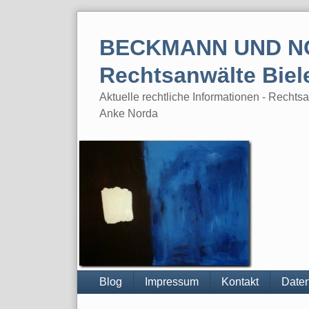
Skip
to
BECKMANN UND N
content
Rechtsanwälte Biel
Aktuelle rechtliche Informationen - Rech
Anke Norda
Blog
Impressum
Kontakt
Daten