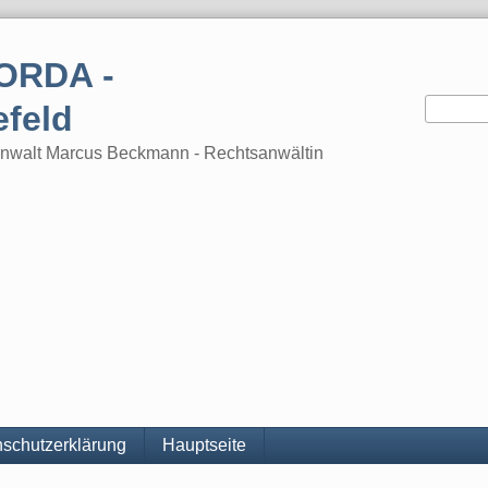
ORDA -
efeld
tsanwalt Marcus Beckmann - Rechtsanwältin
schutzerklärung
Hauptseite