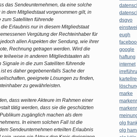
 dass das Sendeunternehmen, da eine solche
datensc
r in dem Mitgliedstaat vorgenommen gilt, in
datensc
 zum Satelliten führende
dsgvo
ie Erlaubnis nur in diesem Mitgliedstaat
einstwe
gemessenen Vergütung der Rechteinhaber für
eugh
jedoch allen Aspekten der Sendung, wie ihrer
faceboo
uote, Rechnung getragen werden. Wird die
google
e teilweise in anderen Mitgliedstaaten als
haftung
 Signale in die zum Satelliten führende
internet
ist es daher gegebenenfalls Sache der
irreführ
ellschaften, geeignete Lösungen zu finden,
kartellr
einhaber zu gewährleisten.
löschun
marke
den, dass weitere Akteure im Rahmen einer
markenr
stalt tätig werden, dass sie die geschützten
markenr
Publikum zugänglich machen als dem
meinung
ehmens. In einem solchen Fall ist die
olg frank
r dem Sendeunternehmen erteilten Erlaubnis
olg ha
l sein, wenn ein Akteur den Kreis derjenigen,