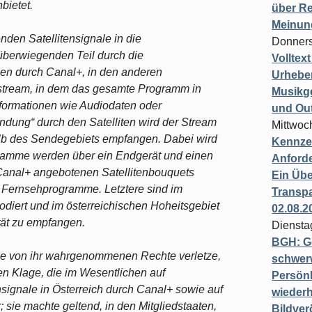
bietet.
über Re
Meinun
den Satellitensignale in die
Donners
überwiegenden Teil durch die
Volltex
en durch Canal+, in den anderen
Urheber
estream, in dem das gesamte Programm in
Musikg
Informationen wie Audiodaten oder
und Ou
endung“ durch den Satelliten wird der Stream
Mittwoc
alb des Sendegebiets empfangen. Dabei wird
Kennzei
ogramme werden über ein Endgerät und einen
Anford
Canal+ angebotenen Satellitenbouquets
Ein Übe
e Fernsehprogramme. Letztere sind im
Transpa
odiert und im österreichischen Hoheitsgebiet
02.08.2
tät zu empfangen.
Diensta
BGH: G
die von ihr wahrgenommenen Rechte verletze,
schwer
en Klage, die im Wesentlichen auf
Persönl
nsignale in Österreich durch Canal+ sowie auf
wiederh
 sie machte geltend, in den Mitgliedstaaten,
Bildver