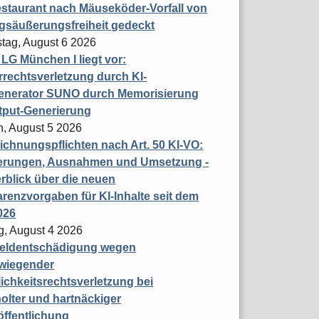
staurant nach Mäuseköder-Vorfall von
gsäußerungsfreiheit gedeckt
tag, August 6 2026
t LG München I liegt vor:
rechtsverletzung durch KI-
enerator SUNO durch Memorisierung
tput-Generierung
h, August 5 2026
chnungspflichten nach Art. 50 KI-VO:
erungen, Ausnahmen und Umsetzung -
rblick über die neuen
renzvorgaben für KI-Inhalte seit dem
026
g, August 4 2026
eldentschädigung wegen
wiegender
ichkeitsrechtsverletzung bei
olter und hartnäckiger
öffentlichung