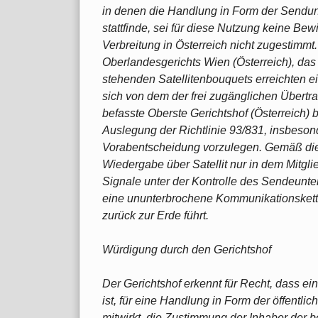
in denen die Handlung in Form der Sendung
stattfinde, sei für diese Nutzung keine Bew
Verbreitung in Österreich nicht zugestimmt.
Oberlandesgerichts Wien (Österreich), das u
stehenden Satellitenbouquets erreichten e
sich von dem der frei zugänglichen Übert
befasste Oberste Gerichtshof (Österreich) 
Auslegung der Richtlinie 93/831, insbesonde
Vorabentscheidung vorzulegen. Gemäß dies
Wiedergabe über Satellit nur in dem Mitgli
Signale unter der Kontrolle des Sendeunt
eine ununterbrochene Kommunikationskett
zurück zur Erde führt.
Würdigung durch den Gerichtshof
Der Gerichtshof erkennt für Recht, dass ein
ist, für eine Handlung in Form der öffentlic
mitwirkt, die Zustimmung der Inhaber der 