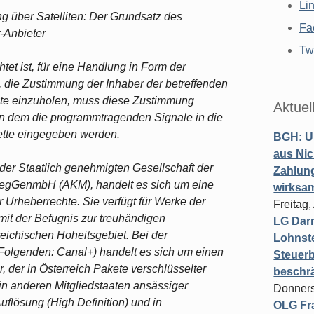
Li
 über Satelliten: Der Grundsatz des
Fa
t-Anbieter
Twi
htet ist, für eine Handlung in Form der
t, die Zustimmung der Inhaber der betreffenden
te einzuholen, muss diese Zustimmung
Aktuel
, in dem die programmtragenden Signale in die
ette eingegeben werden.
BGH: U
aus Nic
der Staatlich genehmigten Gesellschaft der
Zahlun
regGenmbH (AKM), handelt es sich um eine
wirksa
r Urheberrechte. Sie verfügt für Werke der
Freitag
it der Befugnis zur treuhändigen
LG Darm
ichischen Hoheitsgebiet. Bei der
Lohnste
Folgenden: Canal+) handelt es sich um einen
Steuerb
 der in Österreich Pakete verschlüsselter
beschr
in anderen Mitgliedstaaten ansässiger
Donners
flösung (High Definition) und in
OLG Fra