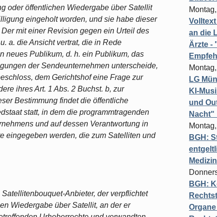
 oder öffentlichen Wiedergabe über Satellit
Montag,
illigung eingeholt worden, und sie habe dieser
Volltex
 Der mit einer Revision gegen ein Urteil des
an die L
. a. die Ansicht vertrat, die in Rede
Ärzte 
in neues Publikum, d. h. ein Publikum, das
Empfeh
ragungen der Sendeunternehmen unterscheide,
Montag,
beschloss, dem Gerichtshof eine Frage zur
LG Münc
re ihres Art. 1 Abs. 2 Buchst. b, zur
KI-Mus
er Bestimmung findet die öffentliche
und Out
edstaat statt, in dem die programmtragenden
Nacht"
ernehmens und auf dessen Verantwortung in
Montag,
e eingegeben werden, die zum Satelliten und
BGH: St
entgelt
Medizi
Donners
BGH: K
 Satellitenbouquet-Anbieter, der verpflichtet
Rechtst
hen Wiedergabe über Satellit, an der er
Organe 
betreffenden Urheberrechte und verwandten