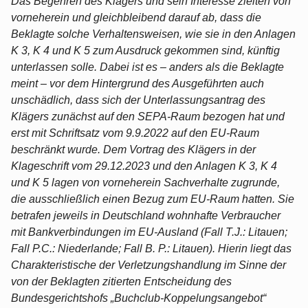
Das Begehren des Klägers und sein Interesse zielten von
vorneherein und gleichbleibend darauf ab, dass die
Beklagte solche Verhaltensweisen, wie sie in den Anlagen
K 3, K 4 und K 5 zum Ausdruck gekommen sind, künftig
unterlassen solle. Dabei ist es – anders als die Beklagte
meint – vor dem Hintergrund des Ausgeführten auch
unschädlich, dass sich der Unterlassungsantrag des
Klägers zunächst auf den SEPA-Raum bezogen hat und
erst mit Schriftsatz vom 9.9.2022 auf den EU-Raum
beschränkt wurde. Dem Vortrag des Klägers in der
Klageschrift vom 29.12.2023 und den Anlagen K 3, K 4
und K 5 lagen von vorneherein Sachverhalte zugrunde,
die ausschließlich einen Bezug zum EU-Raum hatten. Sie
betrafen jeweils in Deutschland wohnhafte Verbraucher
mit Bankverbindungen im EU-Ausland (Fall T.J.: Litauen;
Fall P.C.: Niederlande; Fall B. P.: Litauen). Hierin liegt das
Charakteristische der Verletzungshandlung im Sinne der
von der Beklagten zitierten Entscheidung des
Bundesgerichtshofs „Buchclub-Koppelungsangebot“