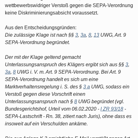
wettbewerbswidriger Verstoß gegen die SEPA-Verordnung
keine Diskriminierungsabsicht voraussetzt.
Aus den Entscheidungsgründen:
Die zulässige Klage ist nach §§
3
,
3a
,
8
,
13
UWG, Art. 9
SEPA-Verordnung begründet.
Der mit der Klage geltend gemacht
Unterlassungsanspruch des Klägers ergibt sich aus §§
3
,
3a
,
8
UWG i. V. m. Art. 9 SEPA-Verordnung. Bei Art. 9
SEPA-Verordnung handelt es sich um eine
Marktverhaltensregelung i. S. des §
3 a
UWG, sodass ein
Verstoß gegen diese Vorschrift einen
Unterlassungsanspruch nach §
8
UWG begründet (vgl.
Bundesgerichtshof, Urteil vom 06.02.2020 -
I ZR 93/18
-
SEPA-Lastschrift - Rn. 38, zitiert nach Juris), ohne dass es
insoweit auf ein Verschulden ankäme.