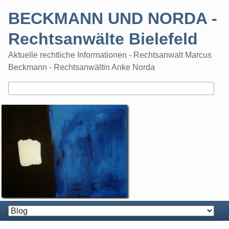
Skip
BECKMANN UND NORDA -
to
content
Rechtsanwälte Bielefeld
Aktuelle rechtliche Informationen - Rechtsanwalt Marcus
Beckmann - Rechtsanwältin Anke Norda