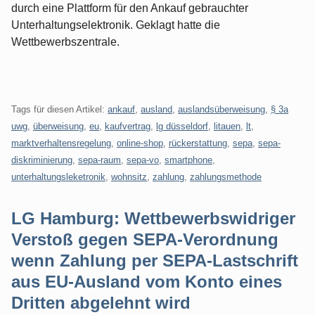
durch eine Plattform für den Ankauf gebrauchter
Unterhaltungselektronik. Geklagt hatte die
Wettbewerbszentrale.
Tags für diesen Artikel:
ankauf
,
ausland
,
auslandsüberweisung
,
§ 3a
uwg
,
überweisung
,
eu
,
kaufvertrag
,
lg düsseldorf
,
litauen
,
lt
,
marktverhaltensregelung
,
online-shop
,
rückerstattung
,
sepa
,
sepa-
diskriminierung
,
sepa-raum
,
sepa-vo
,
smartphone
,
unterhaltungsleketronik
,
wohnsitz
,
zahlung
,
zahlungsmethode
LG Hamburg: Wettbewerbswidriger
Verstoß gegen SEPA-Verordnung
wenn Zahlung per SEPA-Lastschrift
aus EU-Ausland vom Konto eines
Dritten abgelehnt wird