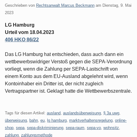
Geschrieben von
Rechtsanwalt Marcus Beckmann
am
Dienstag, 9. Mai
2023
LG Hamburg
Urteil vom 18.04.2023
406 HKO 86/22
Das LG Hamburg hat entschieden, dass auch dann ein
wettbewerbswidriger Verstoß gegen die SEPA-Verordnung
vorliegt, wenn die Zahlung per SEPA-Lastschrift von
einem Konto aus dem EU-Ausland abgelehnt wird, wenn
Kontoinhaber ein Dritter ist, der nicht zugleich
Vertragspartner ist. Geklagt hatte die Wettbewerbszentrale.
Tags für diesen Artikel:
ausland
,
auslandsüberweisung
,
§ 3a uwg
,
überweisung
,
bahn
,
eu
,
lg hamburg
,
marktverhaltensregelung
,
online-
shop
,
sepa
,
sepa-diskriminierung
,
sepa-raum
,
sepa-vo
,
wohnsitz
,
zahlung
,
zahlungsmethode