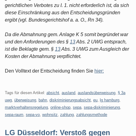
gerichtlichen Verbotes zu I. 1. nicht erforderlich ist, da sich
diese Einschränkung aus den Entscheidungsgründen
ergibt (vgl. Bundesgerichtshof a. a. O., Rn 34).
Da die Abmahnung gem. Anlage K 5 somit begründet war
und den Anforderungen des §
13
Abs. 2 UWG entsprach,
ist die Beklagte gem. §
13
Abs. 3 UWG zum Ausgleich der
Kosten der Abmahnung verpflichtet.
Den Volltext der Entscheidung finden Sie
hier:
Tags für diesen Artikel:
absicht
,
ausland
,
auslandsüberweisung
,
§ 3a
uwg
,
überweisung
,
bahn
,
diskriminierungsabsicht
,
eu
,
lg hamburg
,
marktverhaltensregelung
,
online-shop
,
sepa
,
sepa-diskriminierung
,
sepa-raum
,
sepa-vo
,
wohnsitz
,
zahlung
,
zahlungsmethode
LG Düsseldorf: Verstoß gegen