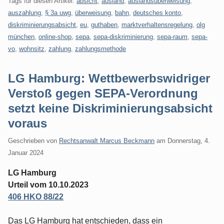
Tags für diesen Artikel:
absicht
,
ausland
,
auslandsüberweisung
,
auszahlung
,
§ 3a uwg
,
überweisung
,
bahn
,
deutsches konto
,
diskriminierungsabsicht
,
eu
,
guthaben
,
marktverhaltensregelung
,
olg
münchen
,
online-shop
,
sepa
,
sepa-diskriminierung
,
sepa-raum
,
sepa-
vo
,
wohnsitz
,
zahlung
,
zahlungsmethode
LG Hamburg: Wettbewerbswidriger
Verstoß gegen SEPA-Verordnung
setzt keine Diskriminierungsabsicht
voraus
Geschrieben von
Rechtsanwalt Marcus Beckmann
am
Donnerstag, 4.
Januar 2024
LG Hamburg
Urteil vom 10.10.2023
406 HKO 88/22
Das LG Hamburg hat entschieden, dass ein