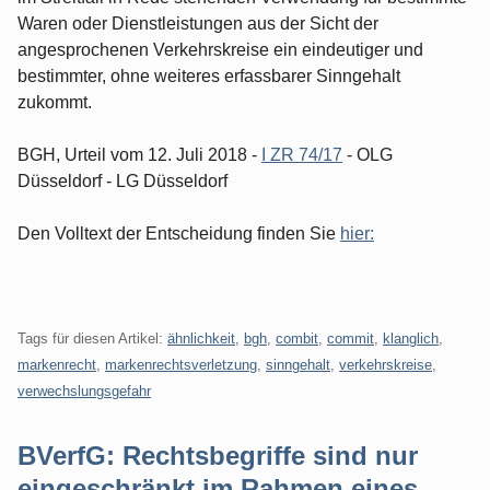
Waren oder Dienstleistungen aus der Sicht der
angesprochenen Verkehrskreise ein eindeutiger und
bestimmter, ohne weiteres erfassbarer Sinngehalt
zukommt.
BGH, Urteil vom 12. Juli 2018 -
I ZR 74/17
- OLG
Düsseldorf - LG Düsseldorf
Den Volltext der Entscheidung finden Sie
hier:
Tags für diesen Artikel:
ähnlichkeit
,
bgh
,
combit
,
commit
,
klanglich
,
markenrecht
,
markenrechtsverletzung
,
sinngehalt
,
verkehrskreise
,
verwechslungsgefahr
BVerfG: Rechtsbegriffe sind nur
eingeschränkt im Rahmen eines