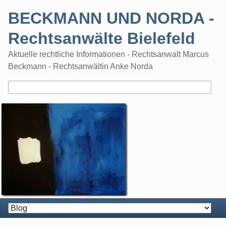
Skip
BECKMANN UND NORDA -
to
content
Rechtsanwälte Bielefeld
Aktuelle rechtliche Informationen - Rechtsanwalt Marcus
Beckmann - Rechtsanwältin Anke Norda