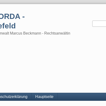
ORDA -
efeld
tsanwalt Marcus Beckmann - Rechtsanwältin
schutzerklärung
Hauptseite