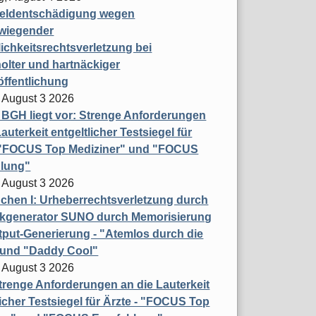
eldentschädigung wegen
wiegender
ichkeitsrechtsverletzung bei
olter und hartnäckiger
öffentlichung
 August 3 2026
t BGH liegt vor: Strenge Anforderungen
auterkeit entgeltlicher Testsiegel für
- "FOCUS Top Mediziner" und "FOCUS
lung"
 August 3 2026
hen I: Urheberrechtsverletzung durch
ikgenerator SUNO durch Memorisierung
put-Generierung - "Atemlos durch die
 und "Daddy Cool"
 August 3 2026
renge Anforderungen an die Lauterkeit
licher Testsiegel für Ärzte - "FOCUS Top