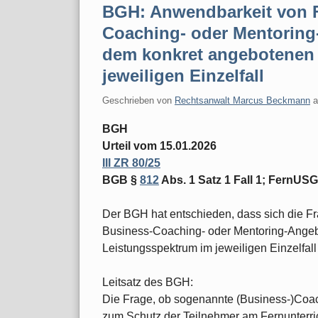
BGH: Anwendbarkeit von 
Coaching- oder Mentoring-
dem konkret angebotenen
jeweiligen Einzelfall
Geschrieben von
Rechtsanwalt Marcus Beckmann
BGH
Urteil vom 15.01.2026
III ZR 80/25
BGB §
812
Abs. 1 Satz 1 Fall 1; FernUS
Der BGH hat entschieden, dass sich die 
Business-Coaching- oder Mentoring-Ange
Leistungsspektrum im jeweiligen Einzelfall 
Leitsatz des BGH:
Die Frage, ob sogenannte (Business-)Coa
zum Schutz der Teilnehmer am Fernunterric