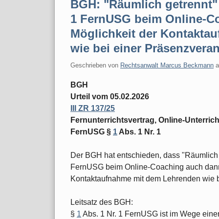
BGH: "Räumlich getrennt" 
1 FernUSG beim Online-Co
Möglichkeit der Kontakta
wie bei einer Präsenzvera
Geschrieben von
Rechtsanwalt Marcus Beckmann
BGH
Urteil vom 05.02.2026
III ZR 137/25
Fernunterrichtsvertrag, Online-Unterrich
FernUSG §
1
Abs. 1 Nr. 1
Der BGH hat entschieden, dass "Räumlich 
FernUSG beim Online-Coaching auch dann v
Kontaktaufnahme mit dem Lehrenden wie be
Leitsatz des BGH:
§
1
Abs. 1 Nr. 1 FernUSG ist im Wege eine