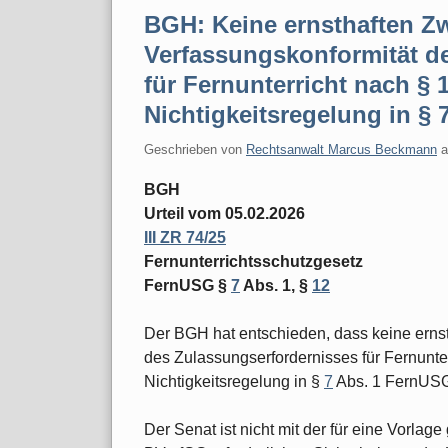
BGH: Keine ernsthaften Zw
Verfassungskonformität d
für Fernunterricht nach §
Nichtigkeitsregelung in §
Geschrieben von
Rechtsanwalt Marcus Beckmann
BGH
Urteil vom 05.02.2026
III ZR 74/25
Fernunterrichtsschutzgesetz
FernUSG §
7
Abs. 1, §
12
Der BGH hat entschieden, dass keine ernst
des Zulassungserfordernisses für Fernunte
Nichtigkeitsregelung in §
7
Abs. 1 FernUS
Der Senat ist nicht mit der für eine Vorlag