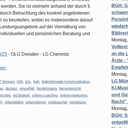
BGH: G
t werden. Sie ist vielmehr anhand der durch §
schwer
durch Betrachtung des konkret angebotenen
Persönl
l zu beurteilen, wobei es insbesondere darauf
wiederh
eistungsangebots auf der Vermittlung von
Bildver
individuellen und persönlichen Beratung und
Montag,
Volltex
an die L
0/25
- OLG Dresden - LG Chemnitz
Ärzte 
Empfeh
ier:
Montag,
LG Münc
7 fernusg
,
b2b
,
b2c
,
bgh
,
bidirektionale kommunikation
,
KI-Mus
ag
,
distanz
,
einzelfall
,
fernlehrgang
,
fernunterricht
,
und Out
nichtig
,
nichtigkeit
,
online-coaching
,
online-mentoring
,
Nacht"
ch
,
sittenwidrig
,
unternehmer
,
verbraucher
,
vergütung
,
Montag,
BGH: St
entgelt