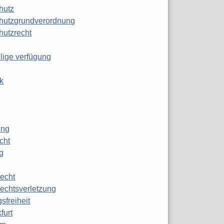
hutz
hutzgrundverordnung
hutzrecht
ilige verfügung
k
ung
echt
g
echt
echtsverletzung
sfreiheit
furt