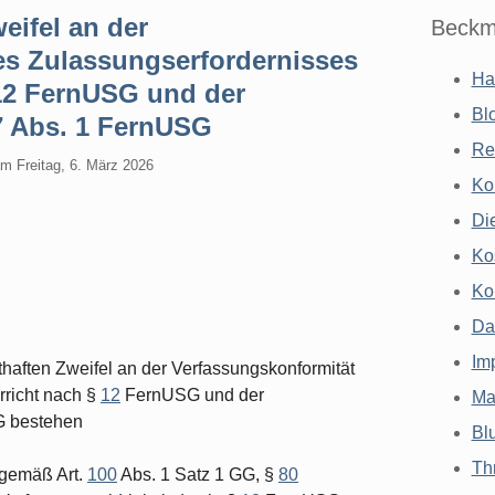
eifel an der
Beckm
es Zulassungserfordernisses
Ha
 12 FernUSG und der
Bl
 7 Abs. 1 FernUSG
Re
am
Freitag, 6. März 2026
Ko
Di
Ko
Ko
Da
Im
haften Zweifel an der Verfassungskonformität
rricht nach §
12
FernUSG und der
Ma
G bestehen
Bl
Th
e gemäß Art.
100
Abs. 1 Satz 1 GG, §
80