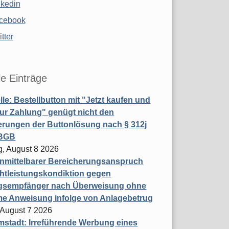
nkedin
cebook
tter
le Einträge
le: Bestellbutton mit "Jetzt kaufen und
zur Zahlung" genügt nicht den
rungen der Buttonlösung nach § 312j
 BGB
, August 8 2026
nmittelbarer Bereicherungsanspruch
htleistungskondiktion gegen
gsempfänger nach Überweisung ohne
me Anweisung infolge von Anlagebetrug
, August 7 2026
stadt: Irreführende Werbung eines