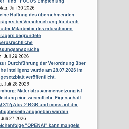
ner" und "FOCUS Empfehlung"
tag, Juli 30 2026
eine Haftung des übernehmenden
rägers bei Verschmelzung für durch
oder Mitarbeiter des erloschenen
trägers begründete
erbsrechtliche
assungsansprüche
, Juli 29 2026
 zur Durchführung der Verordnung über
che Intelligenz wurde am 28.07.2026 im
esetzblatt veröffentlicht.
g, Juli 28 2026
mburg: Materialzusammensetzung ist
leidung eine wesentliche Eigenschaft
 312j Abs. 2 BGB und muss auf der
labgabeseite angegeben werden
 Juli 27 2026
eichenfolge "OPENAI" kann mangels