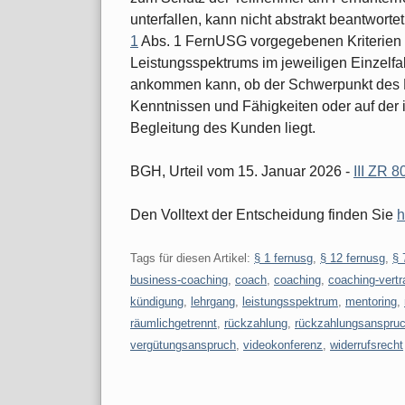
unterfallen, kann nicht abstrakt beantworte
1
Abs. 1 FernUSG vorgegebenen Kriterien 
Leistungsspektrums im jeweiligen Einzelfal
ankommen kann, ob der Schwerpunkt des L
Kenntnissen und Fähigkeiten oder auf der 
Begleitung des Kunden liegt.
BGH, Urteil vom 15. Januar 2026 -
III ZR 8
Den Volltext der Entscheidung finden Sie
h
Tags für diesen Artikel:
§ 1 fernusg
,
§ 12 fernusg
,
§ 
business-coaching
,
coach
,
coaching
,
coaching-vertr
kündigung
,
lehrgang
,
leistungsspektrum
,
mentoring
,
räumlichgetrennt
,
rückzahlung
,
rückzahlungsanspru
vergütungsanspruch
,
videokonferenz
,
widerrufsrecht