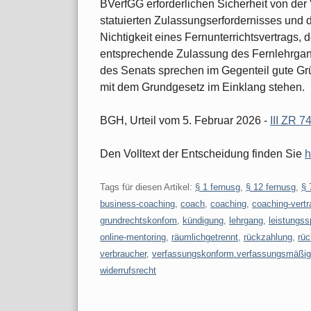
BVerfGG erforderlichen Sicherheit von der
statuierten Zulassungserfordernisses und d
Nichtigkeit eines Fernunterrichtsvertrags,
entsprechende Zulassung des Fernlehrgang
des Senats sprechen im Gegenteil gute Grü
mit dem Grundgesetz im Einklang stehen.
BGH, Urteil vom 5. Februar 2026 -
III ZR 7
Den Volltext der Entscheidung finden Sie
h
Tags für diesen Artikel:
§ 1 fernusg
,
§ 12 fernusg
,
§ 
business-coaching
,
coach
,
coaching
,
coaching-vertr
grundrechtskonfom
,
kündigung
,
lehrgang
,
leistungs
online-mentoring
,
räumlichgetrennt
,
rückzahlung
,
rü
verbraucher
,
verfassungskonform.verfassungsmäßig
widerrufsrecht