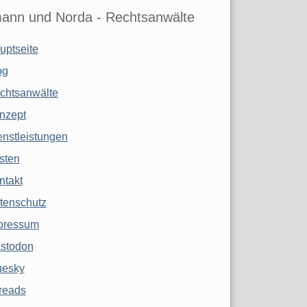
ann und Norda - Rechtsanwälte
uptseite
og
chtsanwälte
nzept
enstleistungen
sten
ntakt
tenschutz
pressum
stodon
uesky
reads