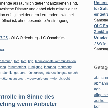
Untersc
rnende als räumlich getrennt anzusehen sind,
für Sof
ysische Distanz und dabei nicht mittels einer
einget
on erfolgt, bei der dem Lernenden - wie bei
Samstag
eröffnet ist, ohne besondere Anstrengung
OLG Fra
Zuständ
Urheber
37/25
- OLG Oldenburg - LG Osnabrück
7 GVG
Samstag
ier:
7 fernusg
,
b2b
,
b2c
,
bgh
,
bidirektionale kommunikation
,
Getagg
rgang
,
fernunterricht
,
kündigung
,
lehrgang
,
mentoring
,
g
,
räumlichgetrennt
,
rückzahlung
,
rückzahlungsanspruch
,
abmahn
ergütungsanspruch
,
videokonferenz
,
widerrufsrecht
abmahn
agb
allgeme
rolle im Sinne des
auskunf
ching wenn Anbieter
bgh