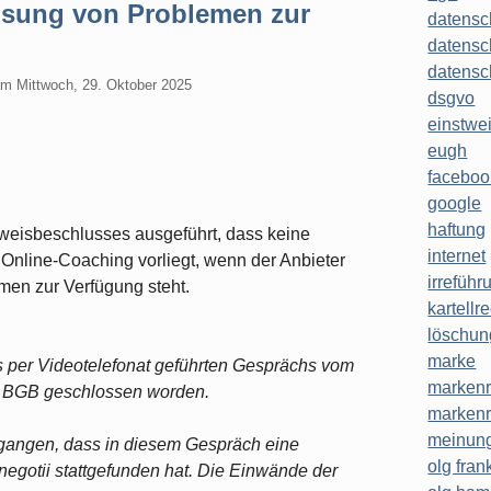
Lösung von Problemen zur
datensc
datensc
datensc
am
Mittwoch, 29. Oktober 2025
dsgvo
einstwe
eugh
faceboo
google
haftung
isbeschlusses ausgeführt, dass keine
internet
Online-Coaching vorliegt, wenn der Anbieter
irreführ
men zur Verfügung steht.
kartellr
löschun
marke
es per Videotelefonat geführten Gesprächs vom
markenr
BGB geschlossen worden.
markenr
meinung
gangen, dass in diesem Gespräch eine
olg frank
 negotii stattgefunden hat. Die Einwände der