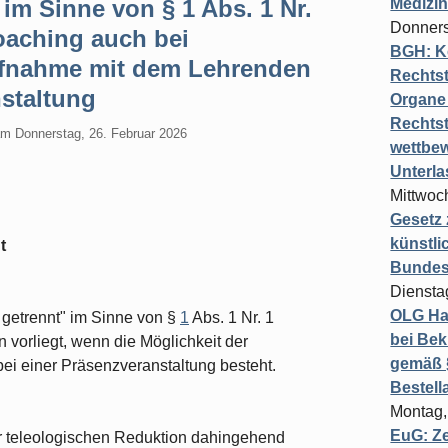
im Sinne von § 1 Abs. 1 Nr.
Medizi
Donners
aching auch bei
BGH: K
ufnahme mit dem Lehrenden
Rechtst
nstaltung
Organe 
Rechts
am
Donnerstag, 26. Februar 2026
wettbew
Unterl
Mittwoch
Gesetz
künstli
t
Bundesg
Diensta
OLG Ha
getrennt" im Sinne von §
1
Abs. 1 Nr. 1
bei Bek
orliegt, wenn die Möglichkeit der
gemäß §
i einer Präsenzveranstaltung besteht.
Bestel
Montag,
EuG: Z
r teleologischen Reduktion dahingehend