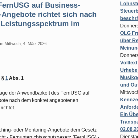
FernUSG auf Business-
Lohnste
Steuerb
Angebote richtet sich nach
beschr
 Leistungsspektrum im
Donners
OLG Fra
über Re
am
Mittwoch, 4. März 2026
Meinun
Donners
Volltex
Urheber
Musikg
G §
1
Abs. 1
und Ou
Mittwoc
Frage der Anwendbarkeit des FernUSG auf
Kennzei
bote nach dem konkret angebotenen
Anford
richtet.
Ein Übe
Transpa
02.08.2
ching- oder Mentoring-Angebote dem Gesetz
Diensta
ht - Fernunterrichtsschutzgesetz (FernUSG) -