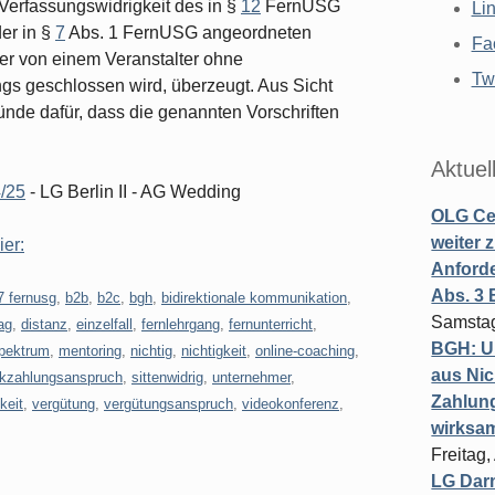
 Verfassungswidrigkeit des in §
12
FernUSG
Li
er in §
7
Abs. 1 FernUSG angeordneten
Fa
 der von einem Veranstalter ohne
Twi
s geschlossen wird, überzeugt. Aus Sicht
nde dafür, dass die genannten Vorschriften
Aktuel
4/25
- LG Berlin II - AG Wedding
OLG Cel
weiter 
ier:
Anforde
Abs. 3
7 fernusg
,
b2b
,
b2c
,
bgh
,
bidirektionale kommunikation
,
Samstag
ag
,
distanz
,
einzelfall
,
fernlehrgang
,
fernunterricht
,
BGH: U
spektrum
,
mentoring
,
nichtig
,
nichtigkeit
,
online-coaching
,
aus Nic
ckzahlungsanspruch
,
sittenwidrig
,
unternehmer
,
Zahlun
keit
,
vergütung
,
vergütungsanspruch
,
videokonferenz
,
wirksa
Freitag
LG Darm