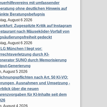
uerhilfevereins mit umfassender
eratung ohne deutlichen Hinweis auf
änkte Beratungsbefugnis
tag, August 6 2026
nkfurt: Zugespitzte Kritik auf Instagram
staurant nach Mäuseköder-Vorfall von
gsäußerungsfreiheit gedeckt
tag, August 6 2026
t LG München I liegt vor:
rechtsverletzung durch KI-
enerator SUNO durch Memorisierung
tput-Generierung
h, August 5 2026
chnungspflichten nach Art. 50 KI-VO:
erungen, Ausnahmen und Umsetzung -
rblick über die neuen
renzvorgaben für KI-Inhalte seit dem
026
g, August 4 2026