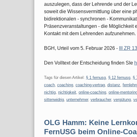
auszulegen, dass der Lehrende und der Le
soweit die Wissensvermittlung über eine ph
bidirektionalen - synchronen - Kommunikati
Präsenzveranstaltungen - die Möglichkeit 
Kontakt mit dem Lehrenden aufzunehmen.
BGH, Urteil vom 5. Februar 2026 -
III ZR 1
Den Volltext der Entscheidung finden SIe
h
Tags für diesen Artikel:
§ 1 fernusg
,
§ 12 fernusg
,
§ 
coach
,
coaching
,
coaching-vertrag
,
distanz
,
fernleh
nichtig
,
nichtigkeit
,
online-coaching
,
online-mentorin
sittenwidrig
,
unternehmer
,
verbraucher
,
vergütung
,
v
OLG Hamm: Keine Lernkont
FernUSG beim Online-Coa