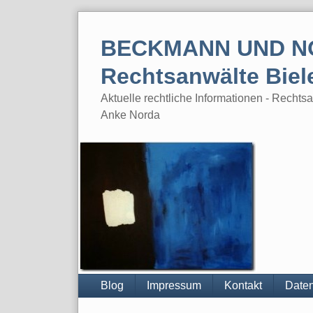
Skip
to
BECKMANN UND N
content
Rechtsanwälte Biel
Aktuelle rechtliche Informationen - Rech
Anke Norda
Blog
Impressum
Kontakt
Daten