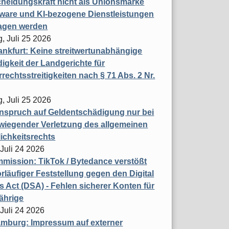
heidungskraft nicht als Unionsmarke
tware und KI-bezogene Dienstleistungen
ragen werden
, Juli 25 2026
nkfurt: Keine streitwertunabhängige
igkeit der Landgerichte für
rechtsstreitigkeiten nach § 71 Abs. 2 Nr.
, Juli 25 2026
nspruch auf Geldentschädigung nur bei
wiegender Verletzung des allgemeinen
ichkeitsrechts
 Juli 24 2026
ission: TikTok / Bytedance verstößt
rläufiger Feststellung gegen den Digital
s Act (DSA) - Fehlen sicherer Konten für
ährige
 Juli 24 2026
mburg: Impressum auf externer