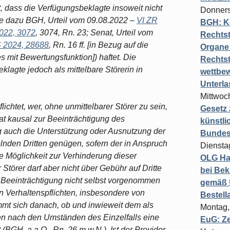
t, dass die Verfügungsbeklagte insoweit nicht
Donners
ehe dazu BGH, Urteil vom 09.08.2022 –
VI ZR
BGH: K
022, 3072
, 3074, Rn. 23; Senat, Urteil vom
Rechtst
2024, 28688
, Rn. 16 ff. [in Bezug auf die
Organe 
s mit Bewertungsfunktion]) haftet. Die
Rechts
lagte jedoch als mittelbare Störerin in
wettbew
Unterl
Mittwoch
flichtet, wer, ohne unmittelbarer Störer zu sein,
Gesetz
at kausal zur Beeinträchtigung des
künstli
ag auch die Unterstützung oder Ausnutzung der
Bundesg
nden Dritten genügen, sofern der in Anspruch
Diensta
 Möglichkeit zur Verhinderung dieser
OLG Ha
 Störer darf aber nicht über Gebühr auf Dritte
bei Bek
e Beeinträchtigung nicht selbst vorgenommen
gemäß §
n Verhaltenspflichten, insbesondere von
Bestel
mmt sich danach, ob und inwieweit dem als
Montag,
n nach den Umständen des Einzelfalls eine
EuG: Z
(BGH, a.a.O., Rn. 26 m.w.N.). Ist der Provider