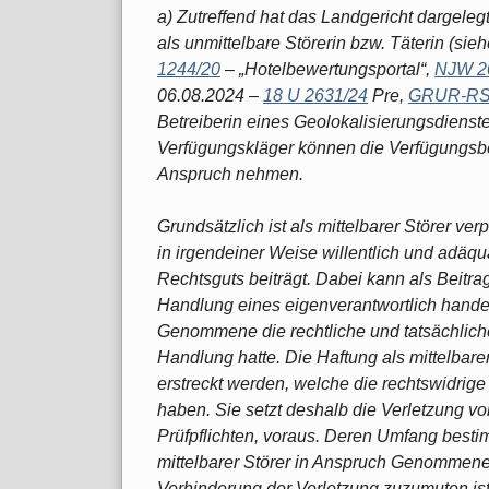
a) Zutreffend hat das Landgericht dargeleg
als unmittelbare Störerin bzw. Täterin (si
1244/20
– „Hotelbewertungsportal“,
NJW 2
06.08.2024 –
18 U 2631/24
Pre,
GRUR-RS 
Betreiberin eines Geolokalisierungsdienste
Verfügungskläger können die Verfügungsbek
Anspruch nehmen.
Grundsätzlich ist als mittelbarer Störer verp
in irgendeiner Weise willentlich und adäqu
Rechtsguts beiträgt. Dabei kann als Beitr
Handlung eines eigenverantwortlich handel
Genommene die rechtliche und tatsächliche
Handlung hatte. Die Haftung als mittelbarer
erstreckt werden, welche die rechtswidrig
haben. Sie setzt deshalb die Verletzung vo
Prüfpflichten, voraus. Deren Umfang besti
mittelbarer Störer in Anspruch Genommene
Verhinderung der Verletzung zuzumuten ist 