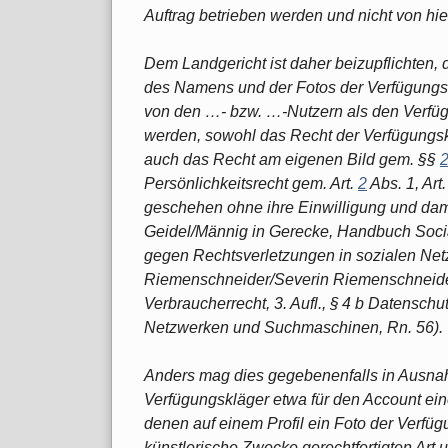
Auftrag betrieben werden und nicht von hier
Dem Landgericht ist daher beizupflichten,
des Namens und der Fotos der Verfügungsk
von den …- bzw. …-Nutzern als den Verf
werden, sowohl das Recht der Verfügung
auch das Recht am eigenen Bild gem. §§
Persönlichkeitsrecht gem. Art.
2
Abs. 1, Art
geschehen ohne ihre Einwilligung und damit
Geidel/Männig in Gerecke, Handbuch Social
gegen Rechtsverletzungen in sozialen Net
Riemenschneider/Severin Riemenschneide
Verbraucherrecht, 3. Aufl., § 4 b Datensch
Netzwerken und Suchmaschinen, Rn. 56).
Anders mag dies gegebenenfalls in Ausnah
Verfügungskläger etwa für den Account ei
denen auf einem Profil ein Foto der Verfügu
künstlerische Zwecke gerechtfertigten Art