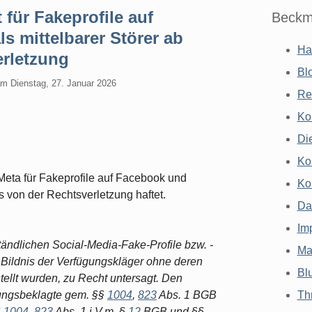
für Fakeprofile auf
Beckm
s mittelbarer Störer ab
Ha
erletzung
Bl
am
Dienstag, 27. Januar 2026
Re
Ko
Di
Ko
eta für Fakeprofile auf Facebook und
Ko
s von der Rechtsverletzung haftet.
Da
Im
ändlichen Social-Media-Fake-Profile bzw. -
Ma
Bildnis der Verfügungskläger ohne deren
Bl
ellt wurden, zu Recht untersagt. Den
gungsbeklagte gem. §§
1004
,
823
Abs. 1 BGB
Th
§
1004
,
823
Abs. 1 i.V.m. §
12
BGB und §§