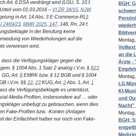
h Art. 6 DSA verdrängt wird (LGU, S. 10 f.
BGH: G
, Urteil vom 01.03.2016 –
VI ZR 34/15
,
NJW
schwer
egelung in Art. 14 Abs. 3 E-Commerce-RL];
Persönl
U 2469/23
,
MMR 2025, 147
, 148, Rn. 24 f.
wiederh
ungsbeklagte in der Berufung keine
Bildver
ermeidung von Wiederholungen auf die
Montag,
ts verwiesen wird.
Volltex
an die L
n, dass die Verfügungskläger gegen die
Ärzte 
 gem. § 1004 Abs. 1 Satz 2 analog i.V.m. §
823
Empfeh
 GG, Art.
8
EMRK bzw. § 12 BGB und § 1004
Montag,
GB i.V.m. §§
22
,
23
KUG, Art.
2
Abs. 1, Art.
1
LG Münc
ss die Verfügungsbeklagte es unterlässt,
KI-Mus
cial-Media-Profilen, insbesondere auf … oder
und Out
ngskläger unbefugt zu gebrauchen, wenn dies
Nacht"
hen Fake-Profilen bzw. -Konten (Anlagen
Montag,
it der Einfachheit halber nur noch von Fake-
BGH: St
entgelt
Medizi