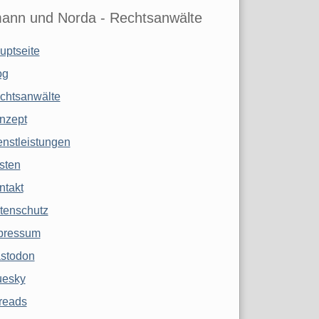
ann und Norda - Rechtsanwälte
uptseite
og
chtsanwälte
nzept
enstleistungen
sten
ntakt
tenschutz
pressum
stodon
uesky
reads