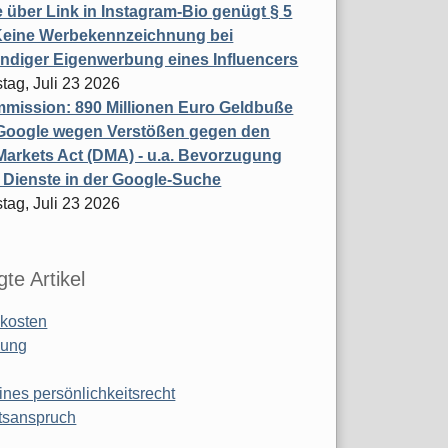
 über Link in Instagram-Bio genügt § 5
Keine Werbekennzeichnung bei
ndiger Eigenwerbung eines Influencers
tag, Juli 23 2026
mission: 890 Millionen Euro Geldbuße
Google wegen Verstößen gegen den
 Markets Act (DMA) - u.a. Bevorzugung
 Dienste in der Google-Suche
tag, Juli 23 2026
te Artikel
kosten
ung
ines persönlichkeitsrecht
tsanspruch