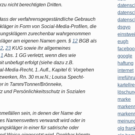
zu nicht berechtigten Dritten.
datensc
datensc
 dass der verfahrensgegeständliche Gebrauch
datensc
läger in Form von Social-Media-Profilen, die
dsgvo
ügungsklägern zurechenbar wahrgenommen
einstwe
skläger am eigenen Namen gem. §
12
BGB als
eugh
22
,
23
KUG sowie ihr allgemeines
faceboo
.
1
Abs. 1 GG verletzt, wenn dies wie
google
 unbefugt erfolgt (siehe dazu z.B.
haftung
-Media-Recht, 1. Aufl., Kapitel 6: Vorgehen
internet
zwerken, Rn. 30 m.w.N.; Louisa Specht-
irreführ
r in Tamm/Tonner/Brönneke,
kartellr
utz und Persönlichkeitsschutz in Sozialen
löschun
marke
markenr
mefällen sein, in denen der Name der
markenr
nes Namensvetters verwandt wird oder in
meinung
ngskläger in einer für satirische oder
olg frank
 und Weise eingesetzt wird. Denkbar könnte