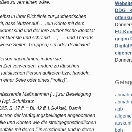
oßes zu verneinen wäre.
Website
DDG - 
bst in ihrer Richtlinie zur „authentischen
offenku
zit, dass Nutzer auf … „ein Konto mit dem
Donners
kannt sind und der ihre authentische Identität
EU-Kom
ihrer Dienste und schränkt …-, …- und Threads-
gegen 
eise Seiten, Gruppen) ein oder deaktiviert
Digital
eigener
 Person nachahmen, indem sie:
Donners
em Ziel verwenden, andere zu täuschen
juristischen Person auftreten bzw. handeln,
n einer Seite oder eines Profils)“.
Getagg
u]mfassende Maßnahmen […] zur Beseitigung
abmahn
vgl. Schriftsatz
abmahn
, S. 17 ff. = Bl. 42 ff. LG-Akte). Damit
agb
der von der Verfügungsbeklagten angebotenen
allgeme
ile und Konten wie die streitgegenständlichen
auskunf
enfalls mit deren Einverständnis und in deren
bgh