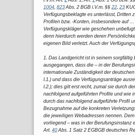
1004
,
823
Abs. 2 BGB i.V.m. §§
22
,
23
KUG 
Verfügungsbeklagte es unterlässt, Dritten
Profilen bzw. -Konten, insbesondere auf …
Verfügungskläger wie geschehen unbefugt 
denn hierdurch werden deren Persönlichk
eigenen Bild verletzt. Auch der Verfügungs
1. Das Landgericht ist in seinem sorgfältig
ausgegangen, dass die – in der Berufungs
internationale Zuständigkeit der deutschen 
I.1.) und dass die Verfügungsanträge ausrei
I.2.); dies gilt erst recht, zumal sie durch
nachfolgend aufgeführten Profile und wie 
durch das nachfolgend aufgeführte Profil u
Bezugnahme auf die konkreten Verletzungs
die jeweiligen Webadressen nennen. Dem L
vorliegend – was in der Berufungsinstanz 
Art.
40
Abs. 1 Satz 2 EGBGB deutsches Recht