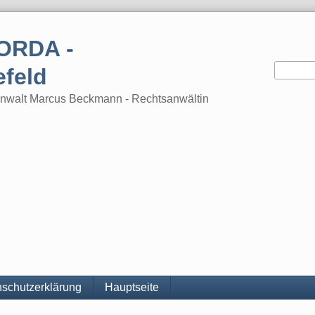
ORDA -
efeld
tsanwalt Marcus Beckmann - Rechtsanwältin
schutzerklärung
Hauptseite