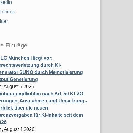
nkedin
cebook
tter
le Einträge
t LG München I liegt vor:
rechtsverletzung durch KI-
enerator SUNO durch Memorisierung
tput-Generierung
h, August 5 2026
chnungspflichten nach Art. 50 KI-VO:
erungen, Ausnahmen und Umsetzung -
rblick über die neuen
renzvorgaben für KI-Inhalte seit dem
026
g, August 4 2026