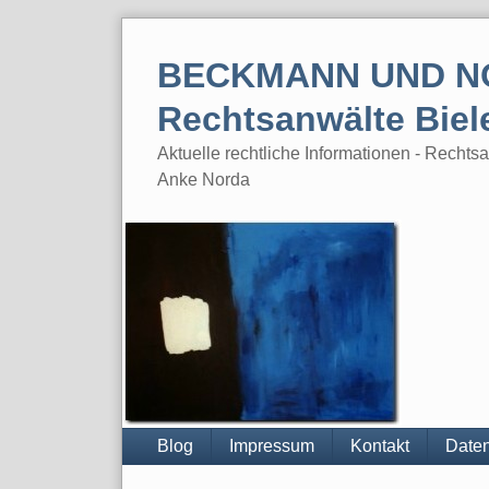
Skip
to
BECKMANN UND N
content
Rechtsanwälte Biel
Aktuelle rechtliche Informationen - Rech
Anke Norda
Blog
Impressum
Kontakt
Daten