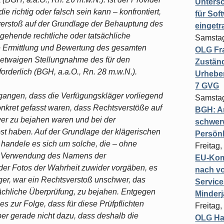
Untersc
e richtig oder falsch sein kann – konfrontiert,
für Sof
tsverstoß auf der Grundlage der Behauptung des
einget
gehende rechtliche oder tatsächliche
Samstag
ne Ermittlung und Bewertung des gesamten
OLG Fra
r etwaigen Stellungnahme des für den
Zuständ
orderlich (BGH, a.a.O., Rn. 28 m.w.N.).
Urheber
7 GVG
gangen, dass die Verfügungskläger vorliegend
Samstag
kret gefasst waren, dass Rechtsverstöße auf
BGH: A
er zu bejahen waren und bei der
schwer
st haben. Auf der Grundlage der klägerischen
Persönl
 handele es sich um solche, die – ohne
Freitag,
h Verwendung des Namens der
EU-Komm
der Fotos der Wahrheit zuwider vorgäben, es
nach vo
ger, war ein Rechtsverstoß unschwer, das
Service
ächliche Überprüfung, zu bejahen. Entgegen
Minderj
s zur Folge, dass für diese Prüfpflichten
Freitag,
er gerade nicht dazu, dass deshalb die
OLG Ha