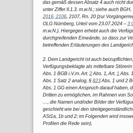
das gemäß dessen Absatz 4 auch nicht durc
unter Ziffer II.1.3. m.w.N.; siehe auch BGH
2016, 2106
, 2107, Rn. 20 [zur Vorgängerr
OLG Nürnberg, Urteil vom 23.07.2024 –
3 
m.w.N.). Hiergegen erhebt auch die Verfüg
durchgreifenden Einwände, so dass zur V
betreffenden Erläuterungen des Landgerich
2. Dem Landgericht ist auch beizupflichte
Verfügungsbeklagte als mittelbare Störerin
Abs. 1 BGB i.V.m. Art.
2
Abs. 1, Art.
1
Abs. 1
Abs. 1 Satz 2 analog, §
823
Abs. 1 und 2 B
Abs. 1 GG einen Anspruch darauf haben, da
Dritten zu ermöglichen, im Rahmen von So
…, die Namen und/oder Bilder der Verfügu
geschieht wie bei den streitgegenständlic
ASt1a, 1b und 2; im Folgenden wird insowe
Profilen die Rede sein).