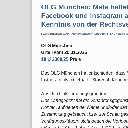
OLG München: Meta haftet 
Facebook und Instagram al
Kenntnis von der Rechtsv
Geschrieben von
Rechtsanwalt Marcus Beckmann
OLG München
Urteil vom 20.01.2026
18 U 2360/25
Pre e
Das OLG München hat entschieden, dass M
Instagram als mittelbarer Störer ab Kenntni
Aus den Entscheidungsgründen:
Das Landgericht hat die verfahrensgegenst
Konten, auf denen der Name und/oder das 
Zustimmung gebraucht bzw. zur Schau gest
Verfügungsklägern steht gegen die Verfü
i.V.m. Art.
2
Abs. 1, Art.
1
Abs. 1 GG bzw. §