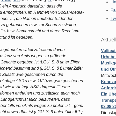
Li
ein Anspruch darauf zu, dass die
Fa
 zu ermöglichen, im Rahmen von Social-Media-
 oder …, die Namen und/oder Bilder der
Twi
zu gebrauchen bzw. zur Schau zu stellen;
eits- bzw. Namensrecht und deren Recht am
grund ist gegeben.
Aktuel
 begründeten Urteil zutreffend davon
Volltex
instanz von Amts wegen zu prüfende –
Urheber
Gerichte gegeben ist (LGU, S. 8 unter Ziffer
Musikg
chend bestimmt sind (LGU, S. 8 f. unter Ziffer
und Ou
 den Zusatz „wie geschehen durch die
Mittwoc
in Anlage ASt1a bzw. 1b“ bzw. „wie geschehen
Kennzei
nd wie in Anlage ASt2 dargestellt“ eine
Anford
formen enthalten und zusätzlich auch noch
Ein Übe
andgericht ist auch beizutreten, dass
Transpa
ebenfalls von Amts wegen zu prüfen ist – gem.
02.08.2
 anwendbar ist (LGU, S. 9 unter Ziffer II.1.),
Diensta