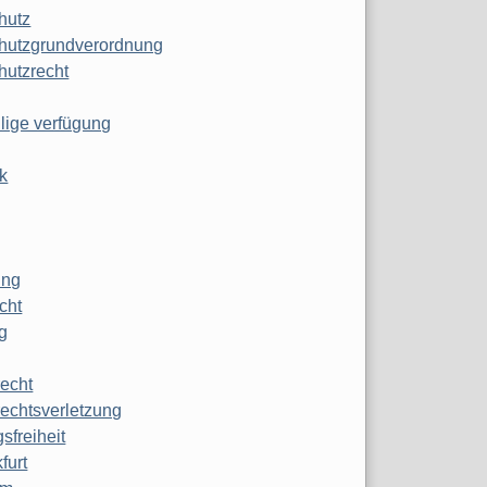
hutz
hutzgrundverordnung
hutzrecht
ilige verfügung
k
ung
echt
g
echt
echtsverletzung
sfreiheit
furt