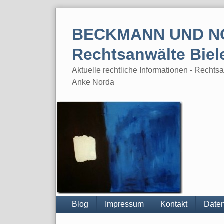
Skip
to
BECKMANN UND N
content
Rechtsanwälte Biel
Aktuelle rechtliche Informationen - Rech
Anke Norda
Blog
Impressum
Kontakt
Daten