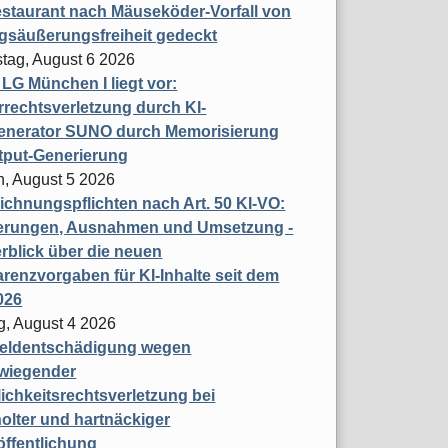
staurant nach Mäuseköder-Vorfall von
gsäußerungsfreiheit gedeckt
tag, August 6 2026
t LG München I liegt vor:
rechtsverletzung durch KI-
enerator SUNO durch Memorisierung
tput-Generierung
h, August 5 2026
chnungspflichten nach Art. 50 KI-VO:
erungen, Ausnahmen und Umsetzung -
rblick über die neuen
renzvorgaben für KI-Inhalte seit dem
026
g, August 4 2026
eldentschädigung wegen
wiegender
ichkeitsrechtsverletzung bei
olter und hartnäckiger
öffentlichung