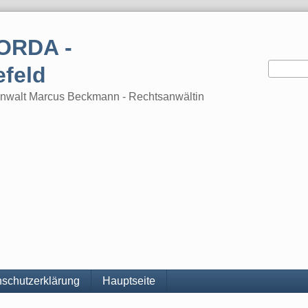
ORDA -
efeld
tsanwalt Marcus Beckmann - Rechtsanwältin
schutzerklärung
Hauptseite