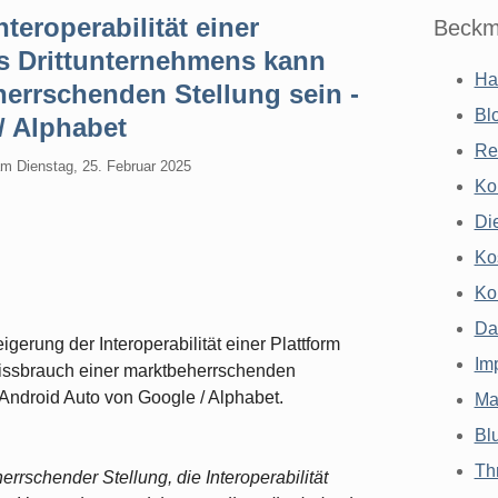
eroperabilität einer
Beckm
es Drittunternehmens kann
Ha
errschenden Stellung sein -
Bl
/ Alphabet
Re
am
Dienstag, 25. Februar 2025
Ko
Di
Ko
Ko
Da
erung der Interoperabilität einer Plattform
Im
Missbrauch einer marktbeherrschenden
 Android Auto von Google / Alphabet.
Ma
Bl
Th
rschender Stellung, die Interoperabilität