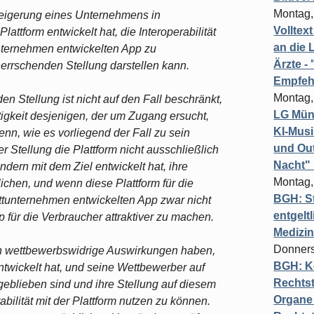
Montag,
 Weigerung eines Unternehmens in
Volltex
lattform entwickelt hat, die Interoperabilität
an die L
unternehmen entwickelten App zu
Ärzte 
errschenden Stellung darstellen kann.
Empfeh
Montag,
n Stellung ist nicht auf den Fall beschränkt,
LG Münc
tigkeit desjenigen, der um Zugang ersucht,
KI-Mus
wenn, wie es vorliegend der Fall zu sein
und Out
 Stellung die Plattform nicht ausschließlich
Nacht"
ndern mit dem Ziel entwickelt hat, ihre
Montag,
chen, und wenn diese Plattform für die
BGH: St
ttunternehmen entwickelten App zwar nicht
entgelt
pp für die Verbraucher attraktiver zu machen.
Medizi
Donners
 wettbewerbswidrige Auswirkungen haben,
BGH: K
twickelt hat, und seine Wettbewerber auf
Rechtst
geblieben sind und ihre Stellung auf diesem
Organe 
bilität mit der Plattform nutzen zu können.