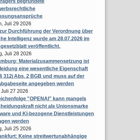
trägers begründete
erbsrechtliche
assungsansprüche
, Juli 29 2026
 zur Durchführung der Verordnung über
che Intelligenz wurde am 28.07.2026 im
esetzblatt veröffentlicht.
g, Juli 28 2026
mburg: Materialzusammensetzung ist
leidung eine wesentliche Eigenschaft
 312j Abs. 2 BGB und muss auf der
labgabeseite angegeben werden
 Juli 27 2026
eichenfolge "OPENAI" kann mangels
heidungskraft nicht als Unionsmarke
tware und KI-bezogene Dienstleistungen
ragen werden
, Juli 25 2026
nkfurt: Keine streitwertunabhängige