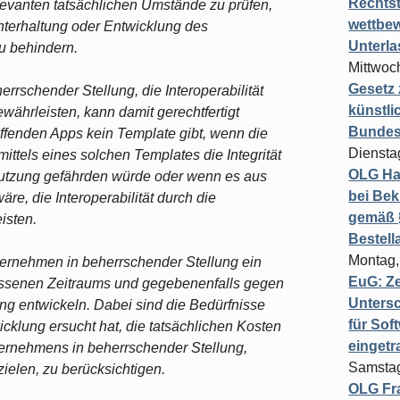
Rechts
relevanten tatsächlichen Umstände zu prüfen,
wettbew
hterhaltung oder Entwicklung des
Unterl
u behindern.
Mittwoch
Gesetz
rschender Stellung, die Interoperabilität
künstli
ewährleisten, kann damit gerechtfertigt
Bundesg
effenden Apps kein Template gibt, wenn die
Diensta
ittels eines solchen Templates die Integrität
OLG Ha
r Nutzung gefährden würde oder wenn es aus
bei Bek
e, die Interoperabilität durch die
gemäß §
isten.
Bestel
Montag,
nternehmen in beherrschender Stellung ein
EuG: Z
ssenen Zeitraums und gegebenenfalls gegen
Untersc
ng entwickeln. Dabei sind die Bedürfnisse
für Sof
cklung ersucht hat, die tatsächlichen Kosten
einget
ernehmens in beherrschender Stellung,
Samstag
elen, zu berücksichtigen.
OLG Fra