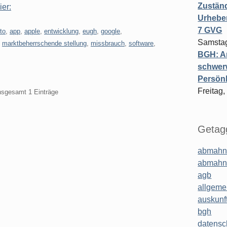
Zuständ
ier:
Urheber
7 GVG
to
,
app
,
apple
,
entwicklung
,
eugh
,
google
,
Samstag
,
marktbeherrschende stellung
,
missbrauch
,
software
,
BGH: A
schwer
Persönl
Freitag,
insgesamt 1 Einträge
Getagg
abmahn
abmahn
agb
allgeme
auskunf
bgh
datensc