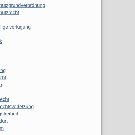
hutzgrundverordnung
hutzrecht
ilige verfügung
k
ung
echt
g
echt
echtsverletzung
sfreiheit
furt
mm