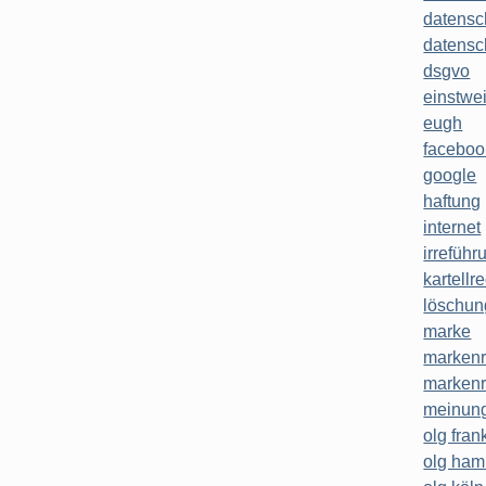
datensc
datensc
dsgvo
einstwe
eugh
faceboo
google
haftung
internet
irreführ
kartellr
löschun
marke
markenr
markenr
meinung
olg frank
olg ha