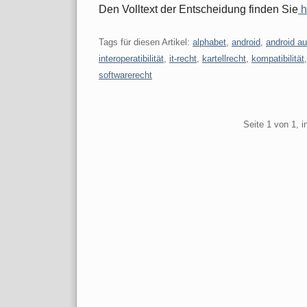
Den Volltext der Entscheidung finden Sie
h
Tags für diesen Artikel:
alphabet
,
android
,
android au
interoperatibilität
,
it-recht
,
kartellrecht
,
kompatibilität
softwarerecht
Pagination
Seite 1 von 1, 