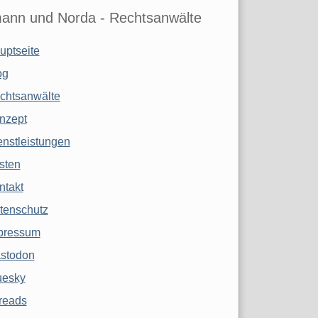
ann und Norda - Rechtsanwälte
uptseite
og
chtsanwälte
nzept
enstleistungen
sten
ntakt
tenschutz
pressum
stodon
uesky
reads