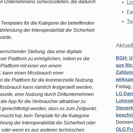
ren Unternehmens sicherzustellen, die dadurch
Li
n
Fa
Twi
emplates für die Kategorie der betreffenden
leistung der Interoperabilität die Sicherheit
würde.
Aktuel
rrschender Stellung, das eine digitale
BGH: U
eser Plattform zu ermöglichen, indem es die
aus Nic
 Plattform mit einer von einem
Zahlun
, kann einen Missbrauch einer
wirksa
l die Plattform für die kommerzielle Nutzung
Freitag
 Missbrauch kann nämlich festgestellt werden,
LG Darm
t wurde, eine Nutzung durch Drittunternehmen
Lohnste
die App für die Verbraucher attraktiver zu
Steuerb
erechtfertigt werden, dass es zum Zeitpunkt,
beschr
ucht hat, kein Template für die Kategorie
Donners
ung der Interoperabilität die Sicherheit oder
OLG Fra
rde oder wenn es aus anderen technischen