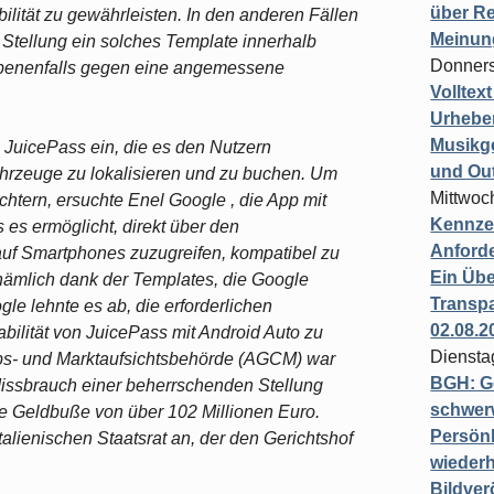
über Re
lität zu gewährleisten. In den anderen Fällen
Meinun
tellung ein solches Template innerhalb
Donners
benenfalls gegen eine angemessene
Volltex
Urheber
Musikg
p JuicePass ein, die es den Nutzern
und Ou
fahrzeuge zu lokalisieren und zu buchen. Um
Mittwoc
chtern, ersuchte Enel Google , die App mit
Kennzei
es ermöglicht, direkt über den
Anford
uf Smartphones zuzugreifen, kompatibel zu
Ein Übe
nämlich dank der Templates, die Google
Transpa
gle lehnte es ab, die erforderlichen
02.08.2
bilität von JuicePass mit Android Auto zu
Diensta
rbs- und Marktaufsichtsbehörde (AGCM) war
BGH: G
Missbrauch einer beherrschenden Stellung
schwer
ne Geldbuße von über 102 Millionen Euro.
Persönl
alienischen Staatsrat an, der den Gerichtshof
wiederh
Bildver