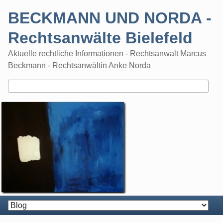
Skip
BECKMANN UND NORDA -
to
content
Rechtsanwälte Bielefeld
Aktuelle rechtliche Informationen - Rechtsanwalt Marcus
Beckmann - Rechtsanwältin Anke Norda