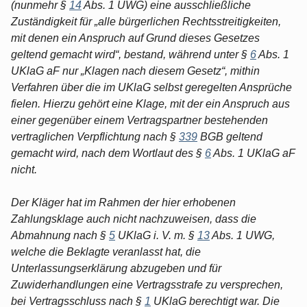
(nunmehr §
14
Abs. 1 UWG) eine ausschließliche
Zuständigkeit für „alle bürgerlichen Rechtsstreitigkeiten,
mit denen ein Anspruch auf Grund dieses Gesetzes
geltend gemacht wird“, bestand, während unter §
6
Abs. 1
UKlaG aF nur „Klagen nach diesem Gesetz“, mithin
Verfahren über die im UKlaG selbst geregelten Ansprüche
fielen. Hierzu gehört eine Klage, mit der ein Anspruch aus
einer gegenüber einem Vertragspartner bestehenden
vertraglichen Verpflichtung nach §
339
BGB geltend
gemacht wird, nach dem Wortlaut des §
6
Abs. 1 UKlaG aF
nicht.
Der Kläger hat im Rahmen der hier erhobenen
Zahlungsklage auch nicht nachzuweisen, dass die
Abmahnung nach §
5
UKlaG i. V. m. §
13
Abs. 1 UWG,
welche die Beklagte veranlasst hat, die
Unterlassungserklärung abzugeben und für
Zuwiderhandlungen eine Vertragsstrafe zu versprechen,
bei Vertragsschluss nach §
1
UKlaG berechtigt war. Die