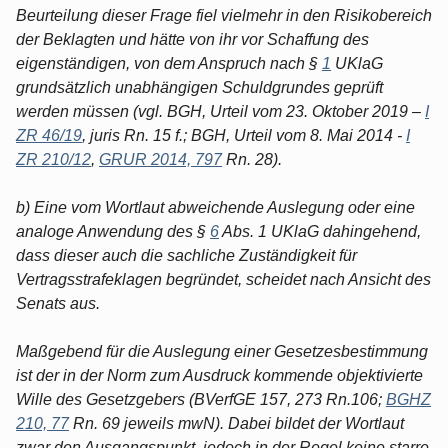
Beurteilung dieser Frage fiel vielmehr in den Risikobereich
der Beklagten und hätte von ihr vor Schaffung des
eigenständigen, von dem Anspruch nach §
1
UKlaG
grundsätzlich unabhängigen Schuldgrundes geprüft
werden müssen (vgl. BGH, Urteil vom 23. Oktober 2019 –
I
ZR 46/19
, juris Rn. 15 f.; BGH, Urteil vom 8. Mai 2014 -
I
ZR 210/12
,
GRUR 2014, 797
Rn. 28).
b) Eine vom Wortlaut abweichende Auslegung oder eine
analoge Anwendung des §
6
Abs. 1 UKlaG dahingehend,
dass dieser auch die sachliche Zuständigkeit für
Vertragsstrafeklagen begründet, scheidet nach Ansicht des
Senats aus.
Maßgebend für die Auslegung einer Gesetzesbestimmung
ist der in der Norm zum Ausdruck kommende objektivierte
Wille des Gesetzgebers (BVerfGE 157, 273 Rn.106;
BGHZ
210, 77
Rn. 69 jeweils mwN). Dabei bildet der Wortlaut
zwar den Ausgangspunkt, jedoch in der Regel keine starre