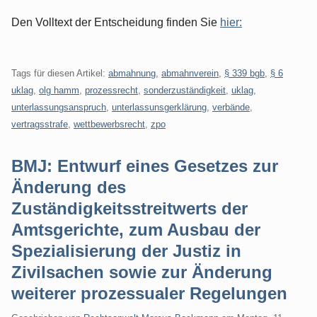
Den Volltext der Entscheidung finden Sie
hier:
Tags für diesen Artikel:
abmahnung
,
abmahnverein
,
§ 339 bgb
,
§ 6
uklag
,
olg hamm
,
prozessrecht
,
sonderzuständigkeit
,
uklag
,
unterlassungsanspruch
,
unterlassunsgerklärung
,
verbände
,
vertragsstrafe
,
wettbewerbsrecht
,
zpo
BMJ: Entwurf eines Gesetzes zur
Änderung des
Zuständigkeitsstreitwerts der
Amtsgerichte, zum Ausbau der
Spezialisierung der Justiz in
Zivilsachen sowie zur Änderung
weiterer prozessualer Regelungen