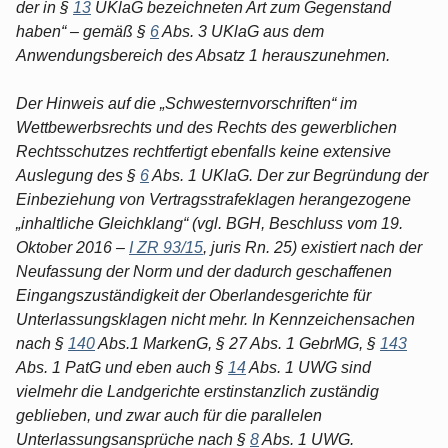
der in §
13
UKlaG bezeichneten Art zum Gegenstand
haben“ – gemäß §
6
Abs. 3 UKlaG aus dem
Anwendungsbereich des Absatz 1 herauszunehmen.
Der Hinweis auf die „Schwesternvorschriften“ im
Wettbewerbsrechts und des Rechts des gewerblichen
Rechtsschutzes rechtfertigt ebenfalls keine extensive
Auslegung des §
6
Abs. 1 UKlaG. Der zur Begründung der
Einbeziehung von Vertragsstrafeklagen herangezogene
„inhaltliche Gleichklang“ (vgl. BGH, Beschluss vom 19.
Oktober 2016 –
I ZR 93/15
, juris Rn. 25) existiert nach der
Neufassung der Norm und der dadurch geschaffenen
Eingangszuständigkeit der Oberlandesgerichte für
Unterlassungsklagen nicht mehr. In Kennzeichensachen
nach §
140
Abs.1 MarkenG, § 27 Abs. 1 GebrMG, §
143
Abs. 1 PatG und eben auch §
14
Abs. 1 UWG sind
vielmehr die Landgerichte erstinstanzlich zuständig
geblieben, und zwar auch für die parallelen
Unterlassungsansprüche nach §
8
Abs. 1 UWG.