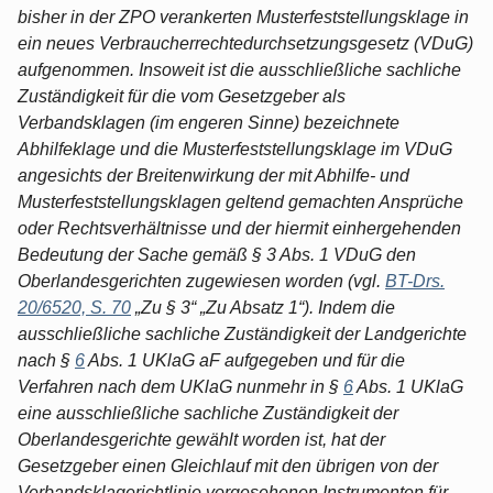
bisher in der ZPO verankerten Musterfeststellungsklage in
ein neues Verbraucherrechtedurchsetzungsgesetz (VDuG)
aufgenommen. Insoweit ist die ausschließliche sachliche
Zuständigkeit für die vom Gesetzgeber als
Verbandsklagen (im engeren Sinne) bezeichnete
Abhilfeklage und die Musterfeststellungsklage im VDuG
angesichts der Breitenwirkung der mit Abhilfe- und
Musterfeststellungsklagen geltend gemachten Ansprüche
oder Rechtsverhältnisse und der hiermit einhergehenden
Bedeutung der Sache gemäß § 3 Abs. 1 VDuG den
Oberlandesgerichten zugewiesen worden (vgl.
BT-Drs.
20/6520, S. 70
„Zu § 3“ „Zu Absatz 1“). Indem die
ausschließliche sachliche Zuständigkeit der Landgerichte
nach §
6
Abs. 1 UKlaG aF aufgegeben und für die
Verfahren nach dem UKlaG nunmehr in §
6
Abs. 1 UKlaG
eine ausschließliche sachliche Zuständigkeit der
Oberlandesgerichte gewählt worden ist, hat der
Gesetzgeber einen Gleichlauf mit den übrigen von der
Verbandsklagerichtlinie vorgesehenen Instrumenten für