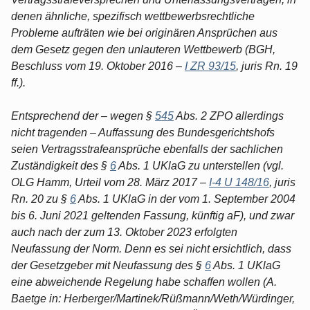
denen ähnliche, spezifisch wettbewerbsrechtliche
Probleme aufträten wie bei originären Ansprüchen aus
dem Gesetz gegen den unlauteren Wettbewerb (BGH,
Beschluss vom 19. Oktober 2016 –
I ZR 93/15
, juris Rn. 19
ff.).
Entsprechend der – wegen §
545
Abs. 2 ZPO allerdings
nicht tragenden – Auffassung des Bundesgerichtshofs
seien Vertragsstrafeansprüche ebenfalls der sachlichen
Zuständigkeit des §
6
Abs. 1 UKlaG zu unterstellen (vgl.
OLG Hamm, Urteil vom 28. März 2017 –
I-4 U 148/16
, juris
Rn. 20 zu §
6
Abs. 1 UKlaG in der vom 1. September 2004
bis 6. Juni 2021 geltenden Fassung, künftig aF), und zwar
auch nach der zum 13. Oktober 2023 erfolgten
Neufassung der Norm. Denn es sei nicht ersichtlich, dass
der Gesetzgeber mit Neufassung des §
6
Abs. 1 UKlaG
eine abweichende Regelung habe schaffen wollen (A.
Baetge in: Herberger/Martinek/Rüßmann/Weth/Würdinger,