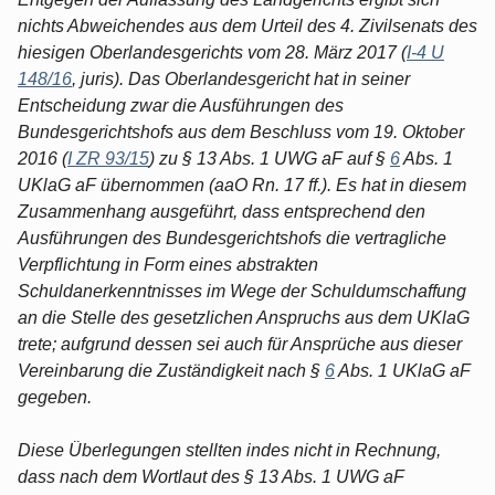
nichts Abweichendes aus dem Urteil des 4. Zivilsenats des
hiesigen Oberlandesgerichts vom 28. März 2017 (
I-4 U
148/16
, juris). Das Oberlandesgericht hat in seiner
Entscheidung zwar die Ausführungen des
Bundesgerichtshofs aus dem Beschluss vom 19. Oktober
2016 (
I ZR 93/15
) zu § 13 Abs. 1 UWG aF auf §
6
Abs. 1
UKlaG aF übernommen (aaO Rn. 17 ff.). Es hat in diesem
Zusammenhang ausgeführt, dass entsprechend den
Ausführungen des Bundesgerichtshofs die vertragliche
Verpflichtung in Form eines abstrakten
Schuldanerkenntnisses im Wege der Schuldumschaffung
an die Stelle des gesetzlichen Anspruchs aus dem UKlaG
trete; aufgrund dessen sei auch für Ansprüche aus dieser
Vereinbarung die Zuständigkeit nach §
6
Abs. 1 UKlaG aF
gegeben.
Diese Überlegungen stellten indes nicht in Rechnung,
dass nach dem Wortlaut des § 13 Abs. 1 UWG aF