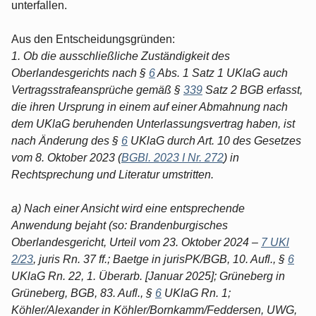
unterfallen.
Aus den Entscheidungsgründen:
1. Ob die ausschließliche Zuständigkeit des
Oberlandesgerichts nach §
6
Abs. 1 Satz 1 UKlaG auch
Vertragsstrafeansprüche gemäß §
339
Satz 2 BGB erfasst,
die ihren Ursprung in einem auf einer Abmahnung nach
dem UKlaG beruhenden Unterlassungsvertrag haben, ist
nach Änderung des §
6
UKlaG durch Art. 10 des Gesetzes
vom 8. Oktober 2023 (
BGBl. 2023 I Nr. 272
) in
Rechtsprechung und Literatur umstritten.
a) Nach einer Ansicht wird eine entsprechende
Anwendung bejaht (so: Brandenburgisches
Oberlandesgericht, Urteil vom 23. Oktober 2024 –
7 UKl
2/23
, juris Rn. 37 ff.; Baetge in jurisPK/BGB, 10. Aufl., §
6
UKlaG Rn. 22, 1. Überarb. [Januar 2025]; Grüneberg in
Grüneberg, BGB, 83. Aufl., §
6
UKlaG Rn. 1;
Köhler/Alexander in Köhler/Bornkamm/Feddersen, UWG,