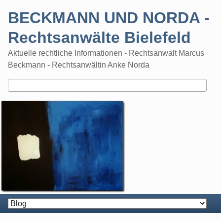
Skip
BECKMANN UND NORDA -
to
content
Rechtsanwälte Bielefeld
Aktuelle rechtliche Informationen - Rechtsanwalt Marcus
Beckmann - Rechtsanwältin Anke Norda