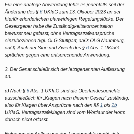
Für eine analoge Anwendung fehle es jedenfalls seit der
Änderung des §
6
UKlaG zum 13. Oktober 2023 an der
hierfür erforderlichen planwidrigen Regelungslücke. Der
Gesetzgeber habe die Zuständigkeitskonzentration
bewusst neu gefasst, ohne Vertragsstrafeansprüche
einzubeziehen (vgl. OLG Stuttgart, aaO; OLG Naumburg,
aaO). Auch der Sinn und Zweck des §
6
Abs. 1 UKlaG
sprächen gegen eine entsprechende Anwendung.
2. Der Senat schließt sich der letztgenannten Auffassung
an.
a) Nach §
6
Abs. 1 UKlaG sind die Oberlandesgerichte
ausschließlich für „Klagen nach diesem Gesetz“ zuständig,
also für Klagen über Ansprüche nach den §§
1
bis
2b
UKlaG. Vertragsstrafeklagen sind vom Wortlaut der Norm
danach nicht erfasst.
Entgegen der Auffassung des Landgerichts ergibt sich