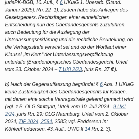
jurisPK-BGB, 10. Aufl., §
6
UKlaG 1. Überarb. [Stand:
Januar 2025], Rn. 22_1). Zudem habe das Anliegen des
Gesetzgebers, Rechtsfragen einer einheitlichen
Entscheidung nun des Oberlandesgerichts zuzuführen,
auch Bedeutung für die Auslegung der
Unterlassungserklärung und die rechtliche Beurteilung, ob
die Vertragsstrafe verwirkt sei und ob der Wortlaut einer
Klausel „im Kern“ der Unterlassungsverpflichtung
unterfalle (Brandenburgisches Oberlandesgericht, Urteil
vom 23. Oktober 2024 –
7 UKl 2/23
, juris Rn. 37 ff.).
b) Nach der Gegenauffassung begründet §
6
Abs. 1 UKlaG
keine Zuständigkeit des Oberlandesgerichts für Klagen,
mit denen eine solche Vertragsstrafe geltend gemacht wird
(vgl. z.B. OLG Stuttgart, Urteil vom 10. Juli 2024 -
9 UKl
2/24
, juris Rn. 29; OLG Naumburg, Urteil vom 2. Oktober
2024,
ZIP 2024, 2584
, 2585; vgl. Feddersen in:
Köhler/Feddersen, 43. Aufl., UWG §
14
Rn. 2, 3).