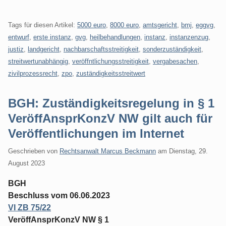
Tags für diesen Artikel:
5000 euro
,
8000 euro
,
amtsgericht
,
bmj
,
eggvg
,
entwurf
,
erste instanz
,
gvg
,
heilbehandlungen
,
instanz
,
instanzenzug
,
justiz
,
landgericht
,
nachbarschaftsstreitigkeit
,
sonderzuständigkeit
,
streitwertunabhängig
,
veröffntlichungsstreitigkeit
,
vergabesachen
,
zivilprozessrecht
,
zpo
,
zuständigkeitsstreitwert
BGH: Zuständigkeitsregelung in § 1
VeröffAnsprKonzV NW gilt auch für
Veröffentlichungen im Internet
Geschrieben von
Rechtsanwalt Marcus Beckmann
am
Dienstag, 29.
August 2023
BGH
Beschluss vom 06.06.2023
VI ZB 75/22
VeröffAnsprKonzV NW § 1