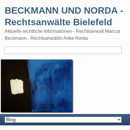
Skip
BECKMANN UND NORDA -
to
content
Rechtsanwälte Bielefeld
Aktuelle rechtliche Informationen - Rechtsanwalt Marcus
Beckmann - Rechtsanwältin Anke Norda