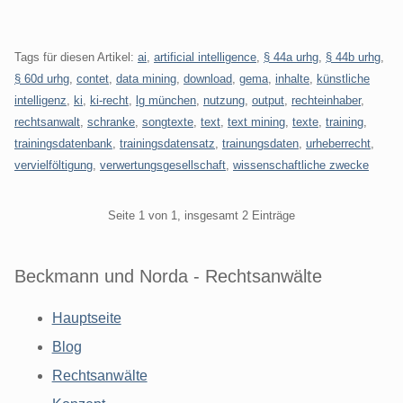
Tags für diesen Artikel:
ai
,
artificial intelligence
,
§ 44a urhg
,
§ 44b urhg
,
§ 60d urhg
,
contet
,
data mining
,
download
,
gema
,
inhalte
,
künstliche
intelligenz
,
ki
,
ki-recht
,
lg münchen
,
nutzung
,
output
,
rechteinhaber
,
rechtsanwalt
,
schranke
,
songtexte
,
text
,
text mining
,
texte
,
training
,
trainingsdatenbank
,
trainingsdatensatz
,
trainungsdaten
,
urheberrecht
,
vervielföltigung
,
verwertungsgesellschaft
,
wissenschaftliche zwecke
Pagination
Seite 1 von 1, insgesamt 2 Einträge
Beckmann und Norda - Rechtsanwälte
Hauptseite
Blog
Rechtsanwälte