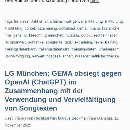
Den Volltext der Entscheidung finden Sie
hier:
Tags für diesen Artikel:
ai
,
artificial intelligence
,
§ 44a urhg
,
§ 44b urhg
,
§ 60d urhg
,
contet
,
data mining
,
download
,
gema
,
inhalte
,
künstliche
intelligenz
,
ki
,
ki-recht
,
lg münchen
,
nutzung
,
output
,
rechteinhaber
,
rechtsanwalt
,
schranke
,
songtexte
,
text
,
text mining
,
texte
,
training
,
trainingsdatenbank
,
trainingsdatensatz
,
trainungsdaten
,
urheberrecht
,
vervielföltigung
,
verwertungsgesellschaft
,
wissenschaftliche zwecke
LG München: GEMA obsiegt gegen
OpenAI (ChatGPT) im
Zusammenhang mit der
Verwendung und Vervielfältigung
von Songtexten
Geschrieben von
Rechtsanwalt Marcus Beckmann
am
Dienstag, 11.
November 2025