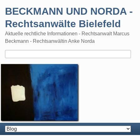
Skip
BECKMANN UND NORDA -
to
content
Rechtsanwälte Bielefeld
Aktuelle rechtliche Informationen - Rechtsanwalt Marcus
Beckmann - Rechtsanwältin Anke Norda