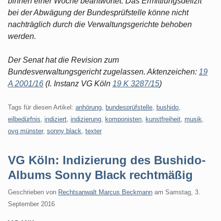
binnen einer Woche beantwortet. Das Ermittlungsdefizit
bei der Abwägung der Bundesprüfstelle könne nicht
nachträglich durch die Verwaltungsgerichte behoben
werden.
Der Senat hat die Revision zum
Bundesverwaltungsgericht zugelassen. Aktenzeichen:
19
A 2001/16
(I. Instanz VG Köln
19 K 3287/15
)
Tags für diesen Artikel:
anhörung
,
bundesprüfstelle
,
bushido
,
eilbedürfnis
,
indiziert
,
indizierung
,
komponisten
,
kunstfreiheit
,
musik
,
ovg münster
,
sonny black
,
texter
VG Köln: Indizierung des Bushido-
Albums Sonny Black rechtmäßig
Geschrieben von
Rechtsanwalt Marcus Beckmann
am
Samstag, 3.
September 2016