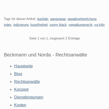
Tags für diesen Artikel:
bushido
,
gangstarap
,
gewaltverherrlichung
,
index
,
indizierung
,
kunstfreiheit
,
sonny black
,
verwaltungsrecht
,
vg köln
Pagination
Seite 1 von 1, insgesamt 2 Einträge
Beckmann und Norda - Rechtsanwälte
Hauptseite
Blog
Rechtsanwälte
Konzept
Dienstleistungen
Kosten