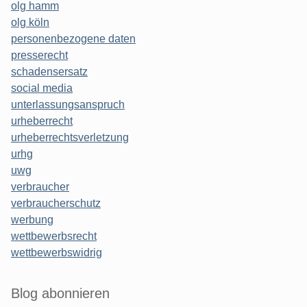
olg hamm
olg köln
personenbezogene daten
presserecht
schadensersatz
social media
unterlassungsanspruch
urheberrecht
urheberrechtsverletzung
urhg
uwg
verbraucher
verbraucherschutz
werbung
wettbewerbsrecht
wettbewerbswidrig
Blog abonnieren