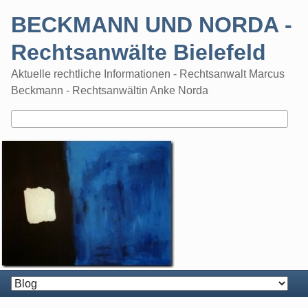
Skip
BECKMANN UND NORDA -
to
content
Rechtsanwälte Bielefeld
Aktuelle rechtliche Informationen - Rechtsanwalt Marcus
Beckmann - Rechtsanwältin Anke Norda