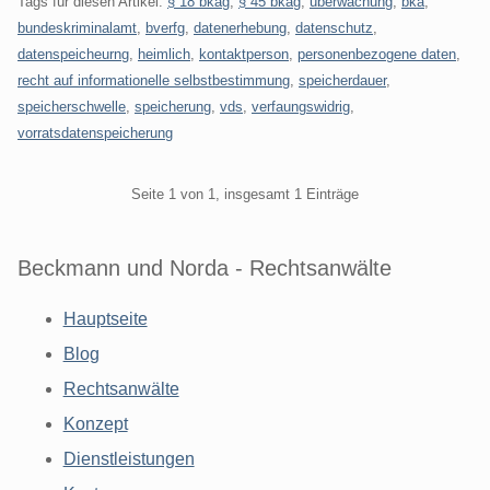
Tags für diesen Artikel:
§ 18 bkag
,
§ 45 bkag
,
überwachung
,
bka
,
bundeskriminalamt
,
bverfg
,
datenerhebung
,
datenschutz
,
datenspeicheurng
,
heimlich
,
kontaktperson
,
personenbezogene daten
,
recht auf informationelle selbstbestimmung
,
speicherdauer
,
speicherschwelle
,
speicherung
,
vds
,
verfaungswidrig
,
vorratsdatenspeicherung
Pagination
Seite 1 von 1, insgesamt 1 Einträge
Beckmann und Norda - Rechtsanwälte
Hauptseite
Blog
Rechtsanwälte
Konzept
Dienstleistungen