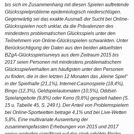
bis sich im Zusammenhang mit diesen Spielen auftretende
Glücksspielprobleme epidemiologisch niederschlügen.
Gegenwärtig sei das exakte Ausmaß der Sucht bei Online-
Glücksspielen noch unklar, da die Prävalenzen des
mindestens problematischen Glücksspiels unter den
Teilnehmern von Online-Glücksspielen schwankten. Unter
Berücksichtigung der Daten aus den beiden aktuellsten
BZgA-Glücksspielsurveys aus dem Zeitraum 2015 bis
2017 seien Personen mit mindestens problematischem
Glücksspielverhalten am häufigsten unter den Personen
zu finden, die in den letzten 12 Monaten das „kleine Spiel“
in der Spielhalle (21,1%), Internet-Casinospiele (18,4%),
Bingo (12,3%), Geldspielautomaten (10,5%), Oddset-
Spielangebote (9,8%) oder Keno (9,6%) gespielt haben (S.
15 u. Tabelle 45, S. 249 f.). Der Anteil von Problemspielern
bei Online-Sportwetten betrage 4,1% und bei Live-Wetten
5,8%. Eine multivariate Auswertung der
zusammengefassten Erhebungen von 2015 und 2017
weise weiterhin signifikant auf das stark erhöhte Risiko