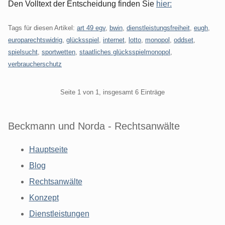
Den Volltext der Entscheidung finden Sie
hier:
Tags für diesen Artikel:
art 49 egv
,
bwin
,
dienstleistungsfreiheit
,
eugh
,
europarechtswidrig
,
glücksspiel
,
internet
,
lotto
,
monopol
,
oddset
,
spielsucht
,
sportwetten
,
staatliches glücksspielmonopol
,
verbraucherschutz
Pagination
Seite 1 von 1, insgesamt 6 Einträge
Beckmann und Norda - Rechtsanwälte
Hauptseite
Blog
Rechtsanwälte
Konzept
Dienstleistungen