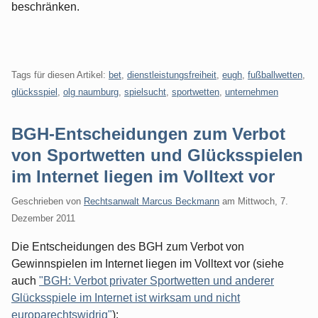
beschränken.
Tags für diesen Artikel:
bet
,
dienstleistungsfreiheit
,
eugh
,
fußballwetten
,
glücksspiel
,
olg naumburg
,
spielsucht
,
sportwetten
,
unternehmen
BGH-Entscheidungen zum Verbot
von Sportwetten und Glücksspielen
im Internet liegen im Volltext vor
Geschrieben von
Rechtsanwalt Marcus Beckmann
am
Mittwoch, 7.
Dezember 2011
Die Entscheidungen des BGH zum Verbot von
Gewinnspielen im Internet liegen im Volltext vor (siehe
auch
"BGH: Verbot privater Sportwetten und anderer
Glücksspiele im Internet ist wirksam und nicht
europarechtswidrig"
):