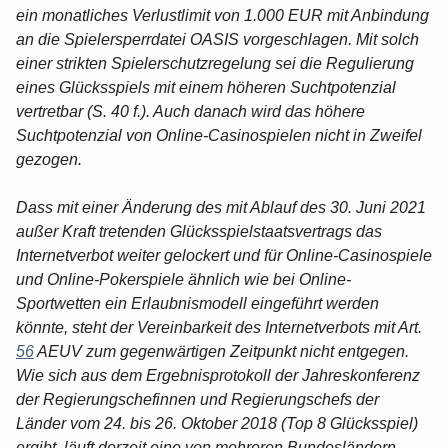
ein monatliches Verlustlimit von 1.000 EUR mit Anbindung
an die Spielersperrdatei OASIS vorgeschlagen. Mit solch
einer strikten Spielerschutzregelung sei die Regulierung
eines Glücksspiels mit einem höheren Suchtpotenzial
vertretbar (S. 40 f.). Auch danach wird das höhere
Suchtpotenzial von Online-Casinospielen nicht in Zweifel
gezogen.
Dass mit einer Änderung des mit Ablauf des 30. Juni 2021
außer Kraft tretenden Glücksspielstaatsvertrags das
Internetverbot weiter gelockert und für Online-Casinospiele
und Online-Pokerspiele ähnlich wie bei Online-
Sportwetten ein Erlaubnismodell eingeführt werden
könnte, steht der Vereinbarkeit des Internetverbots mit Art.
56
AEUV zum gegenwärtigen Zeitpunkt nicht entgegen.
Wie sich aus dem Ergebnisprotokoll der Jahreskonferenz
der Regierungschefinnen und Regierungschefs der
Länder vom 24. bis 26. Oktober 2018 (Top 8 Glücksspiel)
ergibt, läuft derzeit eine von mehreren Bundesländern