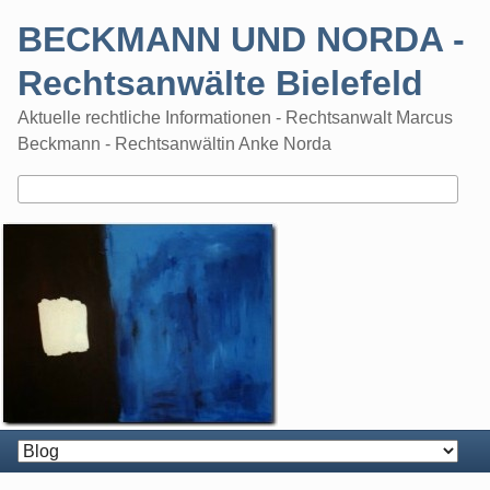
Skip
BECKMANN UND NORDA -
to
content
Rechtsanwälte Bielefeld
Aktuelle rechtliche Informationen - Rechtsanwalt Marcus
Beckmann - Rechtsanwältin Anke Norda