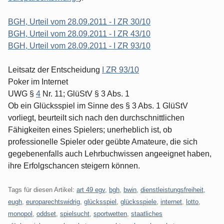
BGH, Urteil vom 28.09.2011 - I ZR 30/10
BGH, Urteil vom 28.09.2011 - I ZR 43/10
BGH, Urteil vom 28.09.2011 - I ZR 93/10
Leitsatz der Entscheidung
I ZR 93/10
Poker im Internet
UWG §
4
Nr. 11; GlüStV § 3 Abs. 1
Ob ein Glücksspiel im Sinne des § 3 Abs. 1 GlüStV
vorliegt, beurteilt sich nach den durchschnittlichen
Fähigkeiten eines Spielers; unerheblich ist, ob
professionelle Spieler oder geübte Amateure, die sich
gegebenenfalls auch Lehrbuchwissen angeeignet haben,
ihre Erfolgschancen steigern können.
Tags für diesen Artikel:
art 49 egv
,
bgh
,
bwin
,
dienstleistungsfreiheit
,
eugh
,
europarechtswidrig
,
glücksspiel
,
glücksspiele
,
internet
,
lotto
,
monopol
,
oddset
,
spielsucht
,
sportwetten
,
staatliches