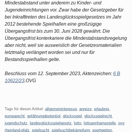
Mindestabstand unter anderem zu Kinder- und
Jugendeinrichtungen vor. Zwar habe der Gesetzgeber für
bei Inkrafttreten des Landesglücksspielgesetzes im Jahr
2012 bestehende Spielhallen eine großzügige
Übergangsfrist bis zum 30. Juni 2028 gewährt. Die
Übergangsfrist konterkariere die Mindestabstandsregelung
aber nicht, weil sie ausweislich der Gesetzesmaterialien
letztmalig verlängert worden sei und nur für
Bestandsspielhallen gelte.
Beschluss vom 12. September 2023, Aktenzeichen:
6 B
10622/23
.OVG
Tags für diesen Artikel:
allgemeininteresse
,
anreize
,
erlaubnis
,
europarecht
,
gefährungdpotentiol
,
glücksspiel
,
glücksspielrecht
,
jugendschutz
,
landesglücksspielgesetz
,
lotto
,
lottoannhamestelle
,
ovg
rheinland-pfalz
,
spielsucht
,
spielsuchtbekämpfung
,
sportwetten
,