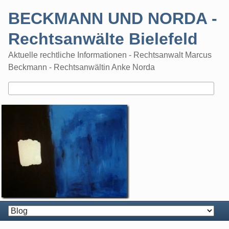
Skip
BECKMANN UND NORDA -
to
content
Rechtsanwälte Bielefeld
Aktuelle rechtliche Informationen - Rechtsanwalt Marcus
Beckmann - Rechtsanwältin Anke Norda