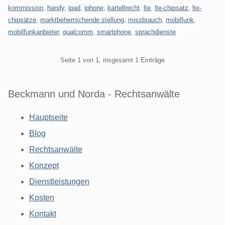
kommission
,
handy
,
ipad
,
iphone
,
kartellrecht
,
lte
,
lte-chipsatz
,
lte-
chipsätze
,
marktbeherrschende stellung
,
missbrauch
,
mobilfunk
,
mobilfunkanbieter
,
qualcomm
,
smartphone
,
sprachdienste
Pagination
Seite 1 von 1, insgesamt 1 Einträge
Beckmann und Norda - Rechtsanwälte
Hauptseite
Blog
Rechtsanwälte
Konzept
Dienstleistungen
Kosten
Kontakt