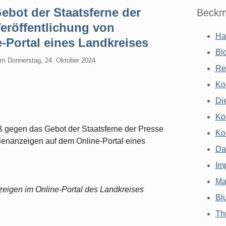
bot der Staatsferne der
Beckm
eröffentlichung von
Ha
e-Portal eines Landkreises
Bl
am
Donnerstag, 24. Oktober 2024
Re
Ko
Di
Ko
ß gegen das Gebot der Staatsferne der Presse
Ko
llenanzeigen auf dem Online-Portal eines
Da
Im
Ma
zeigen im Online-Portal des Landkreises
Bl
Th