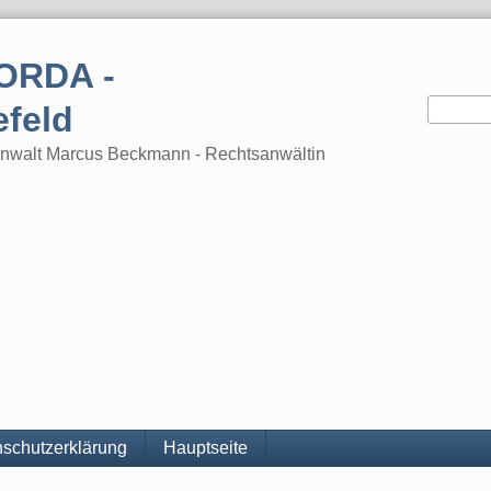
ORDA -
efeld
tsanwalt Marcus Beckmann - Rechtsanwältin
schutzerklärung
Hauptseite