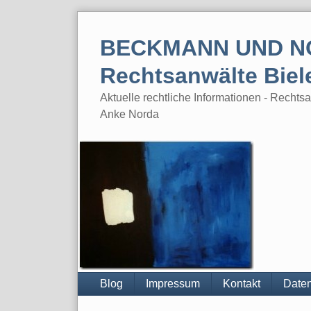
Skip
to
BECKMANN UND N
content
Rechtsanwälte Biel
Aktuelle rechtliche Informationen - Rech
Anke Norda
Blog
Impressum
Kontakt
Daten