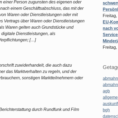
en einer Person zugunsten des eigenen oder
schwer
 nach einem Geschäftsabschluss, das mit der
Persönl
on Waren oder Dienstleistungen oder mit
Freitag,
s Vertrags über Waren oder Dienstleistungen
EU-Komm
als Waren gelten auch Grundstücke und
nach vo
 digitale Dienstleistungen, als
Service
erpflichtungen; […]
Minderj
Freitag,
orschrift zuwiderhandelt, die auch dazu
Getagg
hmer das Marktverhalten zu regeln, und der
erbrauchern, sonstigen Marktteilnehmern oder
abmahn
abmahn
agb
allgeme
auskunf
r Berichterstattung durch Rundfunk und Film
bgh
datensc