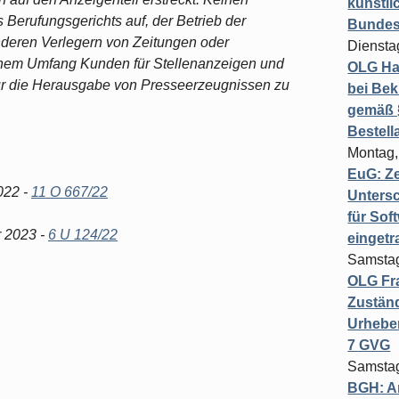
künstli
 Berufungsgerichts auf, der Betrieb der
Bundesg
nderen Verlegern von Zeitungen oder
Diensta
chem Umfang Kunden für Stellenanzeigen und
OLG Ha
für die Herausgabe von Presseerzeugnissen zu
bei Bek
gemäß §
Bestel
Montag,
EuG: Z
022 -
11 O 667/22
Untersc
für Sof
r 2023 -
6 U 124/22
einget
Samstag
OLG Fra
Zuständ
Urheber
7 GVG
Samstag
BGH: A