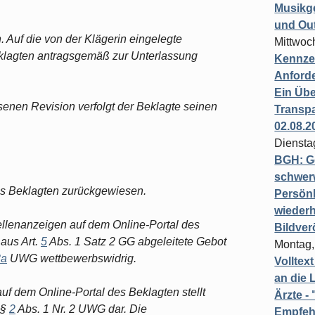
Musikg
und Ou
 Auf die von der Klägerin eingelegte
Mittwoc
klagten antragsgemäß zur Unterlassung
Kennzei
Anford
Ein Übe
enen Revision verfolgt der Beklagte seinen
Transpa
02.08.2
Diensta
BGH: G
schwer
es Beklagten zurückgewiesen.
Persönl
wiederh
llenanzeigen auf dem Online-Portal des
Bildver
aus Art.
5
Abs. 1 Satz 2 GG abgeleitete Gebot
Montag,
3a
UWG wettbewerbswidrig.
Volltex
an die L
uf dem Online-Portal des Beklagten stellt
Ärzte 
 §
2
Abs. 1 Nr. 2 UWG dar. Die
Empfeh