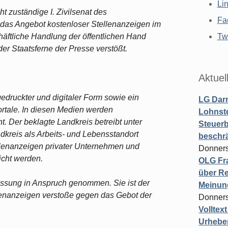
Li
t zuständige I. Zivilsenat des
Fa
 das Angebot kostenloser Stellenanzeigen im
häftliche Handlung der öffentlichen Hand
Twi
 der Staatsferne der Presse verstößt.
Aktuel
gedruckter und digitaler Form sowie ein
LG Darm
ortale. In diesen Medien werden
Lohnste
t. Der beklagte Landkreis betreibt unter
Steuerb
dkreis als Arbeits- und Lebensstandort
beschr
llenanzeigen privater Unternehmen und
Donners
licht werden.
OLG Fra
über Re
assung in Anspruch genommen. Sie ist der
Meinun
lenanzeigen verstoße gegen das Gebot der
Donners
Volltex
Urheber