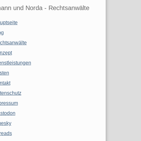
ann und Norda - Rechtsanwälte
uptseite
og
chtsanwälte
nzept
enstleistungen
sten
ntakt
tenschutz
pressum
stodon
uesky
reads