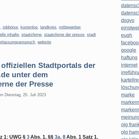
datensc
datensc
dsgvo
l
,
jobbörse
,
kostenlos
,
landkreis
,
mitbewerber
,
einstwe
elle inhalte
,
staatsferne
,
staatsferne der presse
,
stadt
eugh
erlassungsanspruch
,
website
faceboo
google
haftung
offiziellen Stadtportals der
internet
irreführ
de unter dem
kartellr
erne der Presse
löschun
marke
am
Dienstag, 25. Juli 2023
markenr
markenr
meinung
olg frank
olg ha
tz 1; UWG §
3
Abs. 1, §§
3a
,
8
Abs. 1 Satz 1,