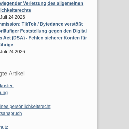
wiegender Verletzung des allgemeinen
ichkeitsrechts
 Juli 24 2026
ission: TikTok / Bytedance verstößt
rläufiger Feststellung gegen den Digital
s Act (DSA) - Fehlen sicherer Konten für
ährige
 Juli 24 2026
te Artikel
kosten
ung
ines persönlichkeitsrecht
tsanspruch
hutz