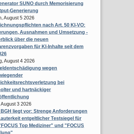
enerator SUNO durch Memorisierung
tput-Generierung
h, August 5 2026
chnungspflichten nach Art. 50 KI-VO:
erungen, Ausnahmen und Umsetzung -
rblick über die neuen
renzvorgaben für KI-Inhalte seit dem
026
g, August 4 2026
eldentschädigung wegen
wiegender
ichkeitsrechtsverletzung bei
olter und hartnäckiger
öffentlichung
 August 3 2026
t BGH liegt vor: Strenge Anforderungen
auterkeit entgeltlicher Testsiegel für
- "FOCUS Top Mediziner" und "FOCUS
lung"