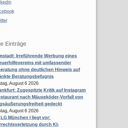
nkedin
cebook
tter
le Einträge
stadt: Irreführende Werbung eines
uerhilfevereins mit umfassender
eratung ohne deutlichen Hinweis auf
änkte Beratungsbefugnis
tag, August 6 2026
nkfurt: Zugespitzte Kritik auf Instagram
staurant nach Mäuseköder-Vorfall von
gsäußerungsfreiheit gedeckt
tag, August 6 2026
t LG München I liegt vor:
rechtsverletzung durch KI-