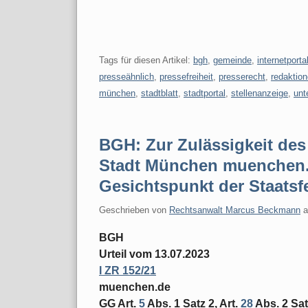
Tags für diesen Artikel:
bgh
,
gemeinde
,
internetporta
presseähnlich
,
pressefreiheit
,
presserecht
,
redaktion
münchen
,
stadtblatt
,
stadtportal
,
stellenanzeige
,
unt
BGH: Zur Zulässigkeit des 
Stadt München muenchen.
Gesichtspunkt der Staatsf
Geschrieben von
Rechtsanwalt Marcus Beckmann
BGH
Urteil vom 13.07.2023
I ZR 152/21
muenchen.de
GG Art.
5
Abs. 1 Satz 2, Art.
28
Abs. 2 Sa