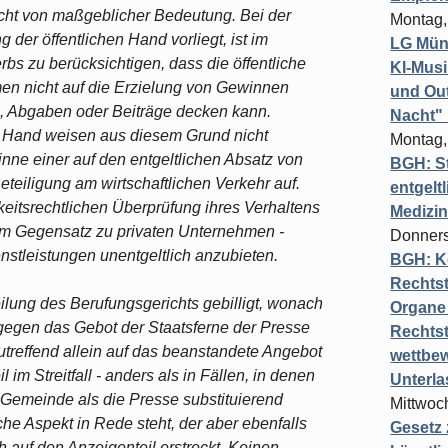
nicht von maßgeblicher Bedeutung. Bei der
Montag,
 der öffentlichen Hand vorliegt, ist im
LG Münc
bs zu berücksichtigen, dass die öffentliche
KI-Mus
en nicht auf die Erzielung von Gewinnen
und Out
n, Abgaben oder Beiträge decken kann.
Nacht"
n Hand weisen aus diesem Grund nicht
Montag,
e einer auf den entgeltlichen Absatz von
BGH: St
teiligung am wirtschaftlichen Verkehr auf.
entgelt
rkeitsrechtlichen Überprüfung ihres Verhaltens
Medizi
- im Gegensatz zu privaten Unternehmen -
Donners
enstleistungen unentgeltlich anzubieten.
BGH: K
Rechtst
ilung des Berufungsgerichts gebilligt, wonach
Organe 
gegen das Gebot der Staatsferne der Presse
Rechts
utreffend allein auf das beanstandete Angebot
wettbew
 im Streitfall - anders als in Fällen, in denen
Unterl
er Gemeinde als die Presse substituierend
Mittwoch
che Aspekt in Rede steht, der aber ebenfalls
Gesetz
ch auf den Anzeigenteil erstreckt. Keinen