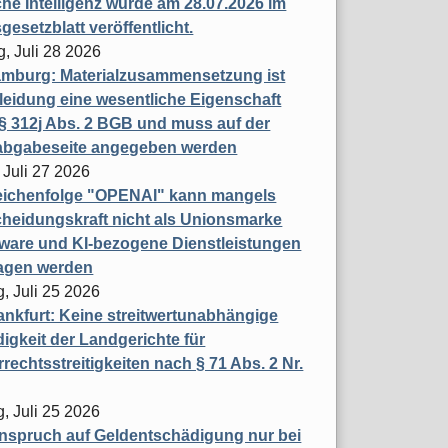
che Intelligenz wurde am 28.07.2026 im
esetzblatt veröffentlicht.
g, Juli 28 2026
mburg: Materialzusammensetzung ist
leidung eine wesentliche Eigenschaft
 312j Abs. 2 BGB und muss auf der
labgabeseite angegeben werden
 Juli 27 2026
eichenfolge "OPENAI" kann mangels
heidungskraft nicht als Unionsmarke
tware und KI-bezogene Dienstleistungen
ragen werden
, Juli 25 2026
nkfurt: Keine streitwertunabhängige
igkeit der Landgerichte für
rechtsstreitigkeiten nach § 71 Abs. 2 Nr.
, Juli 25 2026
nspruch auf Geldentschädigung nur bei