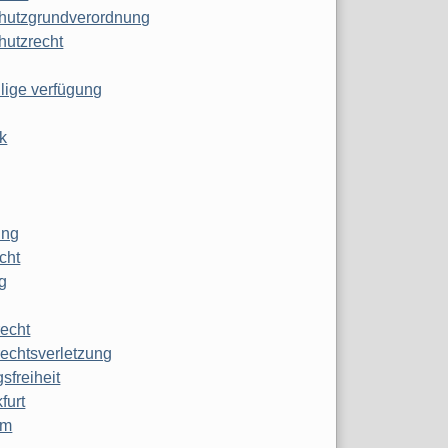
hutzgrundverordnung
hutzrecht
ilige verfügung
k
ung
echt
g
echt
echtsverletzung
sfreiheit
furt
mm