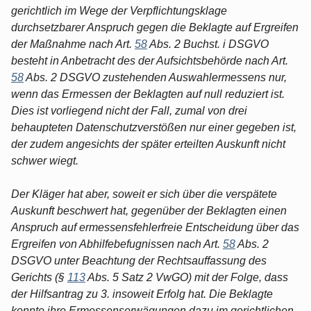
gerichtlich im Wege der Verpflichtungsklage
durchsetzbarer Anspruch gegen die Beklagte auf Ergreifen
der Maßnahme nach Art.
58
Abs. 2 Buchst. i DSGVO
besteht in Anbetracht des der Aufsichtsbehörde nach Art.
58
Abs. 2 DSGVO zustehenden Auswahlermessens nur,
wenn das Ermessen der Beklagten auf null reduziert ist.
Dies ist vorliegend nicht der Fall, zumal von drei
behaupteten Datenschutzverstößen nur einer gegeben ist,
der zudem angesichts der später erteilten Auskunft nicht
schwer wiegt.
Der Kläger hat aber, soweit er sich über die verspätete
Auskunft beschwert hat, gegenüber der Beklagten einen
Anspruch auf ermessensfehlerfreie Entscheidung über das
Ergreifen von Abhilfebefugnissen nach Art.
58
Abs. 2
DSGVO unter Beachtung der Rechtsauffassung des
Gerichts (§
113
Abs. 5 Satz 2 VwGO) mit der Folge, dass
der Hilfsantrag zu 3. insoweit Erfolg hat. Die Beklagte
konnte ihre Ermessenserwägungen dazu im gerichtlichen