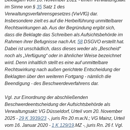
im Sinne von §
35
Satz 1 des
Verwaltungsverfahrensgesetzes (VwVfG) dar.
Insbesondere zielt es auf die Herbeiführung unmittelbarer
Rechtswirkungen ab. Aus der Begründung ergibt sich,
dass die Beklagte das Schreiben als Aufsichtsbehörde im
Rahmen ihrer Befugnisse nach Art.
58
DSGVO erstellt hat.
Dabei ist unschädlich, dass dieses weder als „Bescheid“
noch als „Verfügung“ oder in ähnlicher Weise bezeichnet
wird. Denn inhaltlich stellt es eine auf unmittelbare
Rechtswirkung nach außen gerichtete Entscheidung der
Beklagten über den weiteren Fortgang - nämlich die
Beendigung - des Beschwerdeverfahrens dar.
Vgl. zur Einordnung der abschließenden
Beschwerdeentscheidung der Aufsichtsbehörde als
Verwaltungsakt: VG Düsseldorf, Urteil vom 20. November
2025 -
29 K 3939/23
-, juris Rn 20 m.w.N.; VG Mainz, Urteil
vom 16. Januar 2020 -
1 K 129/19
.MZ -, juris Rn. 26 f. Vgl.