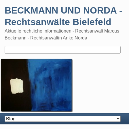
Skip
BECKMANN UND NORDA -
to
content
Rechtsanwälte Bielefeld
Aktuelle rechtliche Informationen - Rechtsanwalt Marcus
Beckmann - Rechtsanwältin Anke Norda