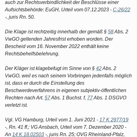
auch zur Rechtsverbindlichkeit der Beschlüsse einer
Aufsichtsbehörde: EuGH, Urteil vom 07.12.2023 -
C-26/22
-, juris Rn. 50.
Die Klage ist rechtzeitig innerhalb der gemäß §
58
Abs. 2
VwGO geltenden Jahresfrist erhoben worden. Der
Bescheid vom 16. November 2022 enthält keine
Rechtsbehelfsbelehrung.
Der Kläger ist klagebefugt im Sinne von §
42
Abs. 2
VwGO, weil es nach seinem Vorbringen jedenfalls möglich
ist, dass er durch die Einstellung des
Beschwerdeverfahrens in eigenen subjektiv-öffentlichen
Rechten nach Art.
57
Abs. 1 Buchst. f,
77
Abs. 1 DSGVO
verletzt ist.
Vgl. VG Hamburg, Urteil vom 1. Juni 2021 -
17 K 2977/19
-, Rn. 41 ff.; VG Ansbach, Urteil vom 7. Dezember 2020 -
An
14 K 18.02503
-, juris Rn. 25; OVG Rheinland-Pfalz,