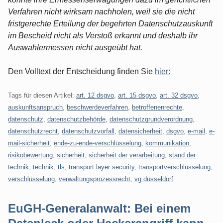
Verfahren nicht wirksam nachholen, weil sie die nicht
fristgerechte Erteilung der begehrten Datenschutzauskunft
im Bescheid nicht als Verstoß erkannt und deshalb ihr
Auswahlermessen nicht ausgeübt hat.
Den Volltext der Entscheidung finden Sie
hier:
Tags für diesen Artikel:
art. 12 dsgvo
,
art. 15 dsgvo
,
art. 32 dsgvo
,
auskunftsanspruch
,
beschwerdeverfahren
,
betroffenenrechte
,
datenschutz
,
datenschutzbehörde
,
datenschutzgrundverordnung
,
datenschutzrecht
,
datenschutzvorfall
,
datensicherheit
,
dsgvo
,
e-mail
,
e-
mail-sicherheit
,
ende-zu-ende-verschlüsselung
,
kommunikation
,
risikobewertung
,
sicherheit
,
sicherheit der verarbeitung
,
stand der
technik
,
technik
,
tls
,
transport layer security
,
transportverschlüsselung
,
verschlüsselung
,
verwaltungsprozessrecht
,
vg düsseldorf
EuGH-Generalanwalt: Bei einem