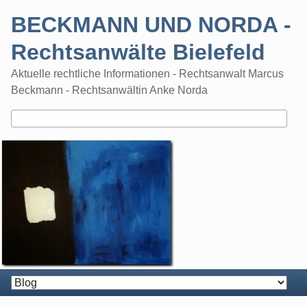
Skip
BECKMANN UND NORDA -
to
content
Rechtsanwälte Bielefeld
Aktuelle rechtliche Informationen - Rechtsanwalt Marcus
Beckmann - Rechtsanwältin Anke Norda