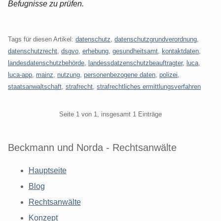
Befugnisse zu prüfen.
Tags für diesen Artikel:
datenschutz
,
datenschutzgrundverordnung
,
datenschutzrecht
,
dsgvo
,
erhebung
,
gesundheitsamt
,
kontaktdaten
,
landesdatenschutzbehörde
,
landessdatzenschutzbeauftragter
,
luca
,
luca-app
,
mainz
,
nutzung
,
personenbezogene daten
,
polizei
,
staatsanwaltschaft
,
strafrecht
,
strafrechtliches ermittlungsverfahren
Pagination
Seite 1 von 1, insgesamt 1 Einträge
Beckmann und Norda - Rechtsanwälte
Hauptseite
Blog
Rechtsanwälte
Konzept