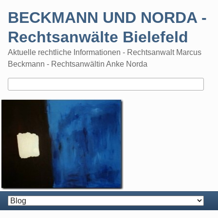
Skip
BECKMANN UND NORDA -
to
content
Rechtsanwälte Bielefeld
Aktuelle rechtliche Informationen - Rechtsanwalt Marcus
Beckmann - Rechtsanwältin Anke Norda