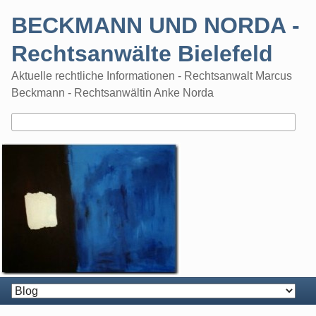
Skip
BECKMANN UND NORDA -
to
content
Rechtsanwälte Bielefeld
Aktuelle rechtliche Informationen - Rechtsanwalt Marcus
Beckmann - Rechtsanwältin Anke Norda