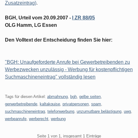
Zusatzeintrag)
.
BGH, Urteil vom 20.09.2007 -
I ZR 88/05
OLG Hamm, LG Essen
Den Volltext der Entscheidung finden Sie hier:
"BGH: Unaufgeforderte Anrufe bei Gewerbetreibenden zu
Werbezwecken unzulässig - Werbung für kostenpflichtigen
Suchmaschineneintrag" vollständig lesen
Tags für diesen Artikel:
abmahnung
,
bgh
,
gelbe seiten
,
gerwerbetreibende
,
kaltakquise
,
privatpersonen
,
spam
,
suchmaschineneintrag
,
telefonwerbung
,
unzumutbare belästigung
,
uwg
,
werbeanrufe
,
werberecht
,
werbung
Pagination
Seite 1 von 1, insgesamt 1 Einträge