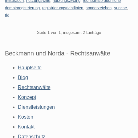
mißbrauch
,
nutzungswille
,
nutzungszwang
,
rechtsmisbräuchliche
domainregistrierung
,
registrierungsrichtlinien
,
sonderzeichen
,
sunrise
,
tld
Pagination
Seite 1 von 1, insgesamt 2 Einträge
Beckmann und Norda - Rechtsanwälte
Hauptseite
Blog
Rechtsanwälte
Konzept
Dienstleistungen
Kosten
Kontakt
Datenschutz