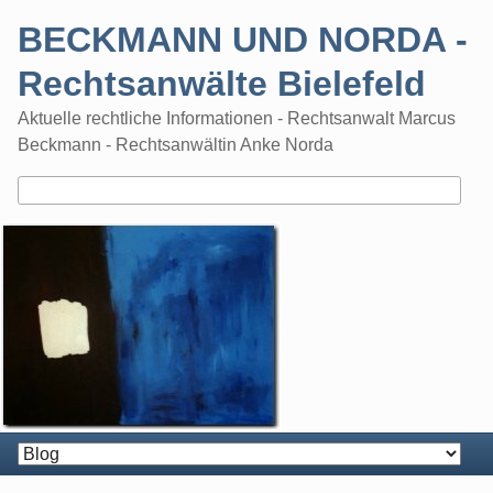
Skip
BECKMANN UND NORDA -
to
content
Rechtsanwälte Bielefeld
Aktuelle rechtliche Informationen - Rechtsanwalt Marcus
Beckmann - Rechtsanwältin Anke Norda