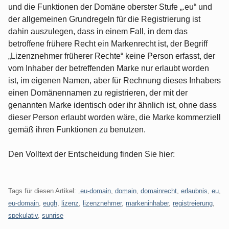
und die Funktionen der Domäne oberster Stufe „.eu“ und
der allgemeinen Grundregeln für die Registrierung ist
dahin auszulegen, dass in einem Fall, in dem das
betroffene frühere Recht ein Markenrecht ist, der Begriff
„Lizenznehmer früherer Rechte“ keine Person erfasst, der
vom Inhaber der betreffenden Marke nur erlaubt worden
ist, im eigenen Namen, aber für Rechnung dieses Inhabers
einen Domänennamen zu registrieren, der mit der
genannten Marke identisch oder ihr ähnlich ist, ohne dass
dieser Person erlaubt worden wäre, die Marke kommerziell
gemäß ihren Funktionen zu benutzen.
Den Volltext der Entscheidung finden Sie hier:
Tags für diesen Artikel:
.eu-domain
,
domain
,
domainrecht
,
erlaubnis
,
eu
,
eu-domain
,
eugh
,
lizenz
,
lizenznehmer
,
markeninhaber
,
registreierung
,
spekulativ
,
sunrise