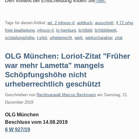
Den Volltext der Entscheidung finden Sie
hier:
Tags für diesen Artikel:
art. 2 infosoc-rl
,
aufdruck
,
ausschnitt
,
§ 72 urhg
,
freie bearbeitung
,
infosoc-rl
,
lg hamburg
,
lichtbild
,
lichtbildwerk
,
schöpfungshöhe
,
t-shirt
,
urheberrecht
,
werk
,
werkscharakter
,
zitat
OLG München: Loriot-Zitat "Früher
war mehr Lametta" mangels
Schöpfungshöhe nicht
urheberrechtlich geschützt
Geschrieben von
Rechtsanwalt Marcus Beckmann
am
Samstag, 21.
Dezember 2019
OLG München
Beschluss vom 14.08.2019
6 W 927/19