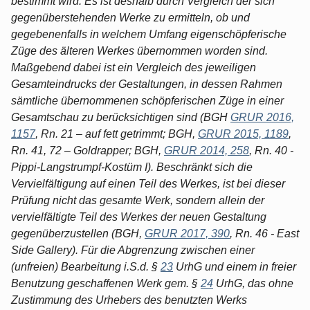
bestimmt wird. Es ist deshalb durch Vergleich der sich
gegenüberstehenden Werke zu ermitteln, ob und
gegebenenfalls in welchem Umfang eigenschöpferische
Züge des älteren Werkes übernommen worden sind.
Maßgebend dabei ist ein Vergleich des jeweiligen
Gesamteindrucks der Gestaltungen, in dessen Rahmen
sämtliche übernommenen schöpferischen Züge in einer
Gesamtschau zu berücksichtigen sind (BGH
GRUR 2016,
1157
, Rn. 21 – auf fett getrimmt; BGH,
GRUR 2015, 1189
,
Rn. 41, 72 – Goldrapper; BGH,
GRUR 2014, 258
, Rn. 40 -
Pippi-Langstrumpf-Kostüm I). Beschränkt sich die
Vervielfältigung auf einen Teil des Werkes, ist bei dieser
Prüfung nicht das gesamte Werk, sondern allein der
vervielfältigte Teil des Werkes der neuen Gestaltung
gegenüberzustellen (BGH,
GRUR 2017, 390
, Rn. 46 - East
Side Gallery). Für die Abgrenzung zwischen einer
(unfreien) Bearbeitung i.S.d. §
23
UrhG und einem in freier
Benutzung geschaffenen Werk gem. §
24
UrhG, das ohne
Zustimmung des Urhebers des benutzten Werks