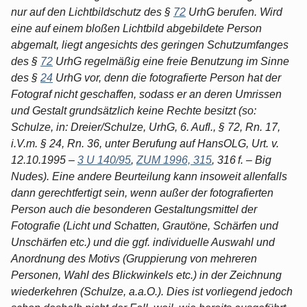
nur auf den Lichtbildschutz des §
72
UrhG berufen. Wird
eine auf einem bloßen Lichtbild abgebildete Person
abgemalt, liegt angesichts des geringen Schutzumfanges
des §
72
UrhG regelmäßig eine freie Benutzung im Sinne
des §
24
UrhG vor, denn die fotografierte Person hat der
Fotograf nicht geschaffen, sodass er an deren Umrissen
und Gestalt grundsätzlich keine Rechte besitzt (so:
Schulze, in: Dreier/Schulze, UrhG, 6. Aufl., § 72, Rn. 17,
i.V.m. § 24, Rn. 36, unter Berufung auf HansOLG, Urt. v.
12.10.1995 –
3 U 140/95
,
ZUM 1996, 315
, 316 f. – Big
Nudes). Eine andere Beurteilung kann insoweit allenfalls
dann gerechtfertigt sein, wenn außer der fotografierten
Person auch die besonderen Gestaltungsmittel der
Fotografie (Licht und Schatten, Grautöne, Schärfen und
Unschärfen etc.) und die ggf. individuelle Auswahl und
Anordnung des Motivs (Gruppierung von mehreren
Personen, Wahl des Blickwinkels etc.) in der Zeichnung
wiederkehren (Schulze, a.a.O.). Dies ist vorliegend jedoch