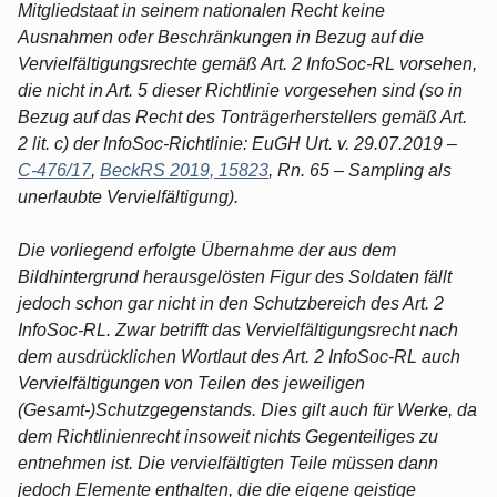
Mitgliedstaat in seinem nationalen Recht keine
Ausnahmen oder Beschränkungen in Bezug auf die
Vervielfältigungsrechte gemäß Art. 2 InfoSoc-RL vorsehen,
die nicht in Art. 5 dieser Richtlinie vorgesehen sind (so in
Bezug auf das Recht des Tonträgerherstellers gemäß Art.
2 lit. c) der InfoSoc-Richtlinie: EuGH Urt. v. 29.07.2019 –
C-476/17
,
BeckRS 2019, 15823
, Rn. 65 – Sampling als
unerlaubte Vervielfältigung).
Die vorliegend erfolgte Übernahme der aus dem
Bildhintergrund herausgelösten Figur des Soldaten fällt
jedoch schon gar nicht in den Schutzbereich des Art. 2
InfoSoc-RL. Zwar betrifft das Vervielfältigungsrecht nach
dem ausdrücklichen Wortlaut des Art. 2 InfoSoc-RL auch
Vervielfältigungen von Teilen des jeweiligen
(Gesamt-)Schutzgegenstands. Dies gilt auch für Werke, da
dem Richtlinienrecht insoweit nichts Gegenteiliges zu
entnehmen ist. Die vervielfältigten Teile müssen dann
jedoch Elemente enthalten, die die eigene geistige