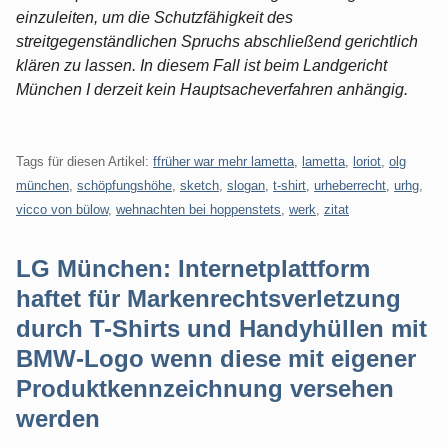
einzuleiten, um die Schutzfähigkeit des
streitgegenständlichen Spruchs abschließend gerichtlich
klären zu lassen. In diesem Fall ist beim Landgericht
München I derzeit kein Hauptsacheverfahren anhängig.
Tags für diesen Artikel:
ffrüher war mehr lametta
,
lametta
,
loriot
,
olg
münchen
,
schöpfungshöhe
,
sketch
,
slogan
,
t-shirt
,
urheberrecht
,
urhg
,
vicco von bülow
,
wehnachten bei hoppenstets
,
werk
,
zitat
LG München: Internetplattform
haftet für Markenrechtsverletzung
durch T-Shirts und Handyhüllen mit
BMW-Logo wenn diese mit eigener
Produktkennzeichnung versehen
werden