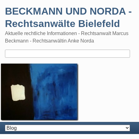
Skip
BECKMANN UND NORDA -
to
content
Rechtsanwälte Bielefeld
Aktuelle rechtliche Informationen - Rechtsanwalt Marcus
Beckmann - Rechtsanwältin Anke Norda