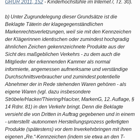
GRUR 2011, 152
- Kinderhochstühle im Internet /, Tz. 30).
b) Unter Zugrundelegung dieser Grundsätze ist die
Beklagte Täterin der klagegegenständlichen
Markenrechtsverletzungen, weil sie mit den Kennzeichen
der Klägerinnen identischen oder zumindest hochgradig
ähnlichen Zeichen gekennzeichnete Produkte aus der
Sicht des maßgeblichen Verkehrs - zu dem auch die
Mitglieder der erkennenden Kammer als normal
informierte, angemessen aufmerksame und verständige
Durchschnittsverbraucher und zumindest potentielle
Abnehmer der in Rede stehenden Waren gehören - als
eigene Waren (vgl. dazu insbesondere
Ströbele/Hacker/Thiering/Hac/cer, MarkenG, 12. Auflage, §
14 Rdnr. 81) in den Verkehr bringt. Denn die Beklagte
versieht die von Dritten in Auftrag gegebenen und in einem
- unterstellt -autonomen Herstellungsprozess gefertigten
Produkte (spätestens) vor dem Inverkehrbringen mit ihren
eigenen „Re.“-Kennzeichen (indem sie etwa an den T-