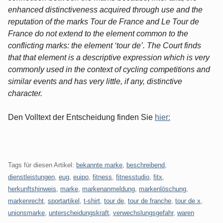
enhanced distinctiveness acquired through use and the
reputation of the marks Tour de France and Le Tour de
France do not extend to the element common to the
conflicting marks: the element ‘tour de’. The Court finds
that that element is a descriptive expression which is very
commonly used in the context of cycling competitions and
similar events and has very little, if any, distinctive
character.
Den Volltext der Entscheidung finden Sie
hier:
Tags für diesen Artikel:
bekannte marke
,
beschreibend
,
dienstleistungen
,
eug
,
euipo
,
fitness
,
fitnesstudio
,
fitx
,
herkunftshinweis
,
marke
,
markenanmeldung
,
markenlöschung
,
markenrecht
,
sportartikel
,
t-shirt
,
tour de
,
tour de franche
,
tour de x
,
unionsmarke
,
unterscheidungskraft
,
verwechslungsgefahr
,
waren