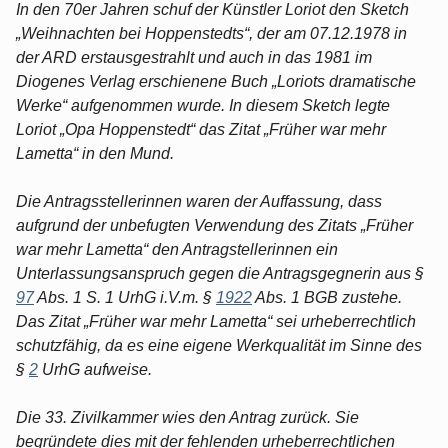
In den 70er Jahren schuf der Künstler Loriot den Sketch
„Weihnachten bei Hoppenstedts“, der am 07.12.1978 in
der ARD erstausgestrahlt und auch in das 1981 im
Diogenes Verlag erschienene Buch „Loriots dramatische
Werke“ aufgenommen wurde. In diesem Sketch legte
Loriot „Opa Hoppenstedt“ das Zitat „Früher war mehr
Lametta“ in den Mund.
Die Antragsstellerinnen waren der Auffassung, dass
aufgrund der unbefugten Verwendung des Zitats „Früher
war mehr Lametta“ den Antragstellerinnen ein
Unterlassungsanspruch gegen die Antragsgegnerin aus §
97
Abs. 1 S. 1 UrhG i.V.m. §
1922
Abs. 1 BGB zustehe.
Das Zitat „Früher war mehr Lametta“ sei urheberrechtlich
schutzfähig, da es eine eigene Werkqualität im Sinne des
§
2
UrhG aufweise.
Die 33. Zivilkammer wies den Antrag zurück. Sie
begründete dies mit der fehlenden urheberrechtlichen