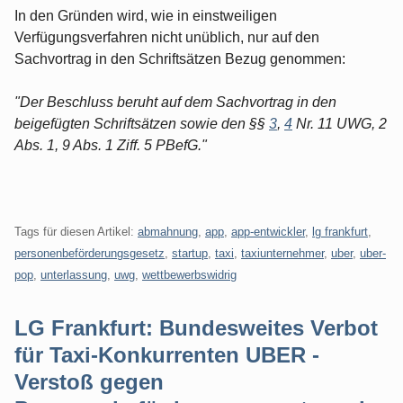
In den Gründen wird, wie in einstweiligen
Verfügungsverfahren nicht unüblich, nur auf den
Sachvortrag in den Schriftsätzen Bezug genommen:
"Der Beschluss beruht auf dem Sachvortrag in den
beigefügten Schriftsätzen sowie den §§
3
,
4
Nr. 11 UWG, 2
Abs. 1, 9 Abs. 1 Ziff. 5 PBefG."
Tags für diesen Artikel:
abmahnung
,
app
,
app-entwickler
,
lg frankfurt
,
personenbeförderungsgesetz
,
startup
,
taxi
,
taxiunternehmer
,
uber
,
uber-
pop
,
unterlassung
,
uwg
,
wettbewerbswidrig
LG Frankfurt: Bundesweites Verbot
für Taxi-Konkurrenten UBER -
Verstoß gegen