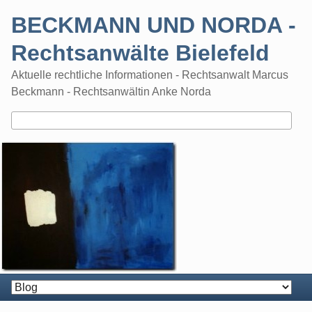
Skip
BECKMANN UND NORDA -
to
content
Rechtsanwälte Bielefeld
Aktuelle rechtliche Informationen - Rechtsanwalt Marcus
Beckmann - Rechtsanwältin Anke Norda