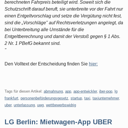
berechneten Fahrpreis beteiligt wird. Soweit sich die
Schutzschrift darauf beruft, sie unterbreite vor der Fahrt nur
einen Entgeltvorschlag und setze die Vergütung nicht fest,
sind die „Vorschläge" auf Rechtsverletzungen angelegt, da
bei Unterbreitung alle Umstände für die
Entgeltberechnung und damit der Verstoß gegen § 1 Abs.
2 Nr. 1 PBefG bekannt sind.
"
Den Volltext der Entscheidung finden Sie
hier:
Tags für diesen Artikel:
abmahnung
,
app
,
app-entwickler
,
iber-pop
,
lg
frankfurt
,
personenbeförderungsgesetz
,
startup
,
taxi
,
taxiunternehmer
,
uber
,
unterlassung
,
uwg
,
wettbewerbswidrig
LG Berlin: Mietwagen-App UBER