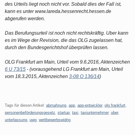
des Urteils liegt noch nicht vor. Sobald dies der Fall ist,
kann es unter www.lareda.hessenrecht.hessen.de
abgerufen werden.
Das Berufungsurteil ist noch nicht rechtskräftig. Uber kann
es im Wege der Revision, die das OLG zugelassen hat,
durch den Bundesgerichtshof überprüfen lassen.
OLG Frankfurt am Main, Urteil vom 9.6.2016, Aktenzeichen
6 U 73/15
- (vorausgehend LG Frankfurt am Main, Urteil
vom 18.3.2015, Aktenzeichen
3-08 O 136/14
)
Tags für diesen Artikel:
abmahnung
,
app
,
app-entwickler
,
olg frankfurt
,
personenbeförderungsgesetz
,
startup
,
taxi
,
taxiunternehmer
,
uber
,
unterlassung
,
uwg
,
wettbewerbswidrig