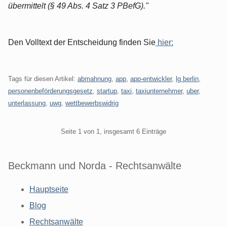
übermittelt (§ 49 Abs. 4 Satz 3 PBefG)."
Den Volltext der Entscheidung finden Sie
hier:
Tags für diesen Artikel:
abmahnung
,
app
,
app-entwickler
,
lg berlin
,
personenbeförderungsgesetz
,
startup
,
taxi
,
taxiunternehmer
,
uber
,
unterlassung
,
uwg
,
wettbewerbswidrig
Pagination
Seite 1 von 1, insgesamt 6 Einträge
Beckmann und Norda - Rechtsanwälte
Hauptseite
Blog
Rechtsanwälte