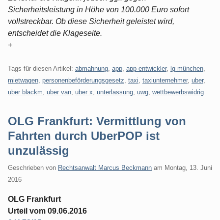
Sicherheitsleistung in Höhe von 100.000 Euro sofort
vollstreckbar. Ob diese Sicherheit geleistet wird,
entscheidet die Klageseite.
+
Tags für diesen Artikel:
abmahnung
,
app
,
app-entwickler
,
lg münchen
,
mietwagen
,
personenbeförderungsgesetz
,
taxi
,
taxiunternehmer
,
uber
,
uber blackm
,
uber van
,
uber x
,
unterlassung
,
uwg
,
wettbewerbswidrig
OLG Frankfurt: Vermittlung von
Fahrten durch UberPOP ist
unzulässig
Geschrieben von
Rechtsanwalt Marcus Beckmann
am
Montag, 13. Juni
2016
OLG Frankfurt
Urteil vom 09.06.2016